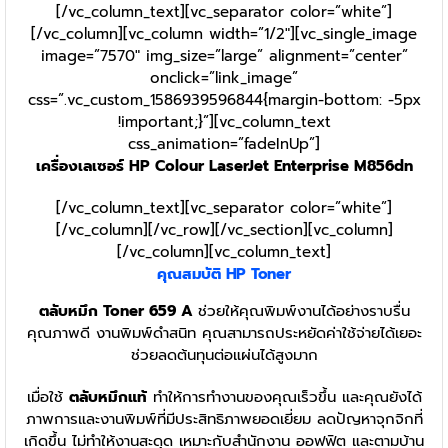
[/vc_column_text][vc_separator color=”white”]
[/vc_column][vc_column width=”1/2″][vc_single_image
image=”7570″ img_size=”large” alignment=”center”
onclick=”link_image”
css=”.vc_custom_1586939596844{margin-bottom: -5px
!important;}”][vc_column_text
css_animation=”fadeInUp”]
เครื่องเลเซอร์ HP Colour LaserJet Enterprise M856dn
[/vc_column_text][vc_separator color=”white”]
[/vc_column][/vc_row][/vc_section][vc_column]
[/vc_column][vc_column_text]
คุณสมบัติ HP
Toner
ตลับหมึก Toner 659 A
ช่วยให้คุณพิมพ์งานได้อย่างราบรื่น
คุณภาพดี งานพิมพ์ดำสนิท คุณสามารถประหยัดค่าใช้จ่ายได้เยอะ
ช่วยลดต้นทุนต่อแผ่นได้สูงมาก
เมื่อใช้
ตลับหมึกแท้
ทำให้การทำงานของคุณเร็วขึ้น และคุณยังได้
ภาพการและงานพิมพ์ที่มีประสิทธิภาพยอดเยี่ยม ลดปัญหาจุกจิกที่
เกิดขึ้น ไม่ทำให้งานสะดุด เหมาะกับสำนักงาน ออฟฟิต และตามบ้าน