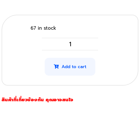
67 in stock
HP
M856Dn
รุ่น
Add to cart
659A
(Original)
(Black)
สินค้าที่เกี่ยวข้องกัน คุณอาจสนใจ
quantity