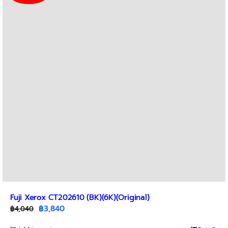
Fuji Xerox CT202610 (BK)(6K)(Original)
Original
Current
฿
3,840
฿
4,040
price
price