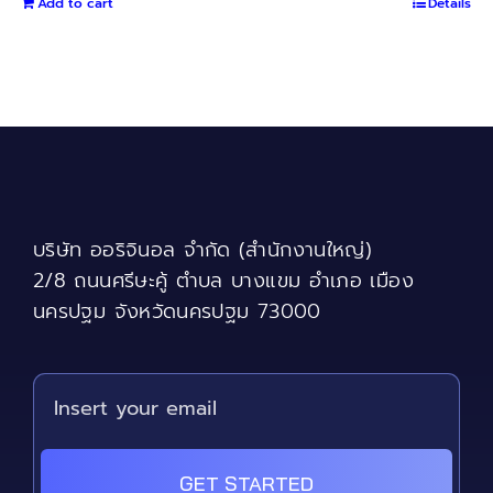
Add to cart
was:
is:
Details
฿4,040.
฿3,840.
บริษัท ออริจินอล จำกัด (สำนักงานใหญ่)
2/8 ถนนศรีษะคู้ ตำบล บางแขม อำเภอ เมือง
นครปฐม จังหวัดนครปฐม 73000
GET STARTED