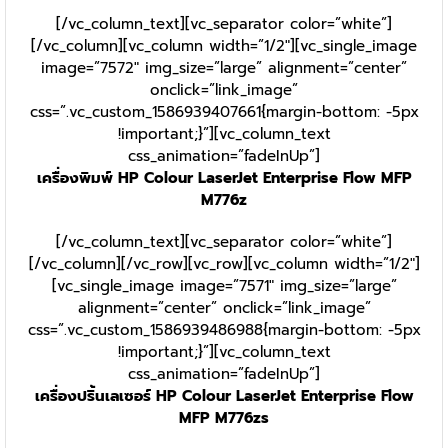
[/vc_column_text][vc_separator color=”white”]
[/vc_column][vc_column width=”1/2″][vc_single_image
image=”7572″ img_size=”large” alignment=”center”
onclick=”link_image”
css=”.vc_custom_1586939407661{margin-bottom: -5px
!important;}”][vc_column_text
css_animation=”fadeInUp”]
เครื่องพิมพ์ HP Colour LaserJet Enterprise Flow MFP
M776z
[/vc_column_text][vc_separator color=”white”]
[/vc_column][/vc_row][vc_row][vc_column width=”1/2″]
[vc_single_image image=”7571″ img_size=”large”
alignment=”center” onclick=”link_image”
css=”.vc_custom_1586939486988{margin-bottom: -5px
!important;}”][vc_column_text
css_animation=”fadeInUp”]
เครื่องปริ้นเลเซอร์ HP Colour LaserJet Enterprise Flow
MFP M776zs