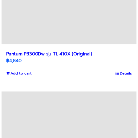
Pantum P3300Dw รุ่น TL 410X (Original)
฿
4,840
Add to cart
Details