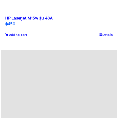
HP Laserjet M15w รุ่น 48A
฿
450
Add to cart
Details