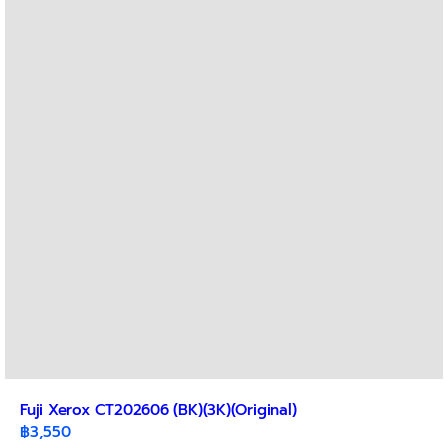
Fuji Xerox CT202606 (BK)(3K)(Original)
฿
3,550