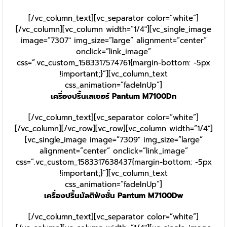
[/vc_column_text][vc_separator color=”white”]
[/vc_column][vc_column width=”1/4″][vc_single_image
image=”7307″ img_size=”large” alignment=”center”
onclick=”link_image”
css=”.vc_custom_1583317574761{margin-bottom: -5px
!important;}”][vc_column_text
css_animation=”fadeInUp”]
เครื่องปริ้นเลเซอร์ Pantum M7100Dn
[/vc_column_text][vc_separator color=”white”]
[/vc_column][/vc_row][vc_row][vc_column width=”1/4″]
[vc_single_image image=”7309″ img_size=”large”
alignment=”center” onclick=”link_image”
css=”.vc_custom_1583317638437{margin-bottom: -5px
!important;}”][vc_column_text
css_animation=”fadeInUp”]
เครื่องปริ้นมัลติฟังชั่น Pantum M7100Dw
[/vc_column_text][vc_separator color=”white”]