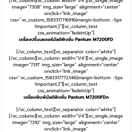
[/vc_column][vc_column width=”1/4″][vc_single_image
image=”7308″ img_size=”large” alignment=”center”
onclick=”link_image”
css=”.vc_custom_1583317716916{margin-bottom: -5px
!important;}”][vc_column_text
css_animation=”fadeInUp”]
เครื่องปริ้นเลเซอร์มัลติฟังชั่น Pantum M7200FD
[/vc_column_text][vc_separator color=”white”]
[/vc_column][vc_column width=”1/4″][vc_single_image
image=”7311″ img_size=”large” alignment=”center”
onclick=”link_image”
css=”.vc_custom_1583317772346{margin-bottom: -5px
!important;}”][vc_column_text
css_animation=”fadeInUp”]
เครื่องพิมพ์มัลติฟังชั่น Pantum M7200FDn
[/vc_column_text][vc_separator color=”white”]
[/vc_column][vc_column width=”1/4″][vc_single_image
image=”7310″ img_size=”large” alignment=”center”
onclick=”link_image”