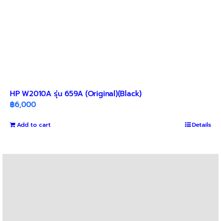
HP W2010A รุ่น 659A (Original)(Black)
฿
6,000
Add to cart
Details