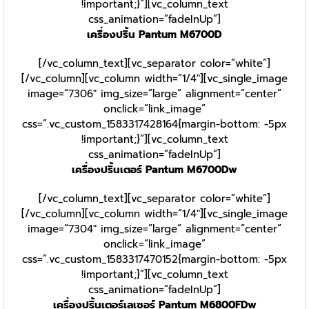
!important;}”][vc_column_text
css_animation=”fadeInUp”]
เครื่องปริ้น Pantum M6700D
[/vc_column_text][vc_separator color=”white”]
[/vc_column][vc_column width=”1/4″][vc_single_image
image=”7306″ img_size=”large” alignment=”center”
onclick=”link_image”
css=”.vc_custom_1583317428164{margin-bottom: -5px
!important;}”][vc_column_text
css_animation=”fadeInUp”]
เครื่องปริ้นเตอร์ Pantum M6700Dw
[/vc_column_text][vc_separator color=”white”]
[/vc_column][vc_column width=”1/4″][vc_single_image
image=”7304″ img_size=”large” alignment=”center”
onclick=”link_image”
css=”.vc_custom_1583317470152{margin-bottom: -5px
!important;}”][vc_column_text
css_animation=”fadeInUp”]
เครื่องปริ้นเตอร์เลเซอร์ Pantum M6800FDw