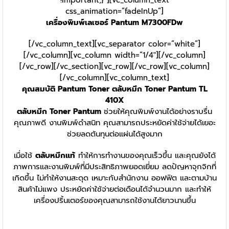
!important;}”][vc_column_text
css_animation=”fadeInUp”]
เครื่องพิมพ์เลเซอร์ Pantum M7300FDw
[/vc_column_text][vc_separator color=”white”]
[/vc_column][vc_column width=”1/4″][/vc_column]
[/vc_row][/vc_section][vc_row][/vc_row][vc_column]
[/vc_column][vc_column_text]
คุณสมบัติ
Pantum
Toner
ตลับหมึก
Toner Pantum TL
410X
ตลับหมึก Toner Pantum
ช่วยให้คุณพิมพ์งานได้อย่างราบรื่น
คุณภาพดี งานพิมพ์ดำสนิท คุณสามารถประหยัดค่าใช้จ่ายได้เยอะ
ช่วยลดต้นทุนต่อแผ่นได้สูงมาก
เมื่อใช้
ตลับหมึกแท้
ทำให้การทำงานของคุณเร็วขึ้น และคุณยังได้
ภาพการและงานพิมพ์ที่มีประสิทธิภาพยอดเยี่ยม ลดปัญหาจุกจิกที่
เกิดขึ้น ไม่ทำให้งานสะดุด เหมาะกับสำนักงาน ออฟฟิต และตามบ้าน
สินค้าไม่แพง ประหยัดค่าใช้จ่ายต่อเดือนได้จำนวนมาก และทำให้
เครื่องปริ้นเตอร์ของคุณสามารถใช้งานได้ยาวนานขึ้น