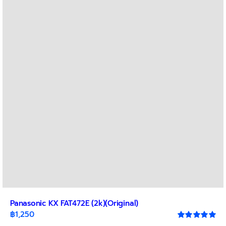
Panasonic KX FAT472E (2k)(Original)
฿
1,250
Rated
5.00