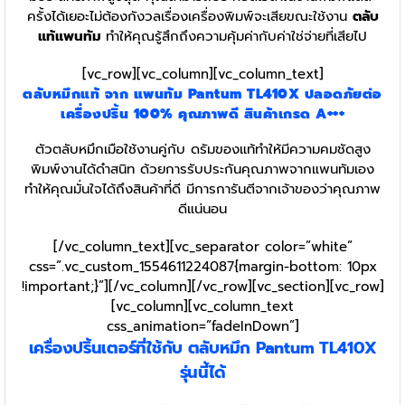
ครั้งได้เยอะไม่ต้องกังวลเรื่องเครื่องพิมพ์จะเสียขณะใช้งาน
ตลับ
แท้แพนทัม
ทำให้คุณรู้สึกถึงความคุ้มค่ากับค่าใช่จ่ายที่เสียไป
[vc_row][vc_column][vc_column_text]
ตลับหมึกแท้
จาก แพนทัม Pantum TL410X ปลอดภัยต่อ
เครื่องปริ้น 100%
คุณภาพดี สินค้าเกรด A+++
ตัวตลับหมึกเมือใช้งานคู่กับ ดรัมของแท้ทำให้มีความคมชัดสูง
พิมพ์งานได้ดำสนิท ด้วยการรับประกันคุณภาพจากแพนทัมเอง
ทำให้คุณมั่นใจได้ถึงสินค้าที่ดี มีการการันตีจากเจ้าของว่าคุณภาพ
ดีแน่นอน
[/vc_column_text][vc_separator color=”white”
css=”.vc_custom_1554611224087{margin-bottom: 10px
!important;}”][/vc_column][/vc_row][vc_section][vc_row]
[vc_column][vc_column_text
css_animation=”fadeInDown”]
เครื่องปริ้นเตอร์ที่ใช้กับ ตลับหมึก Pantum TL410X
รุ่นนี้ได้