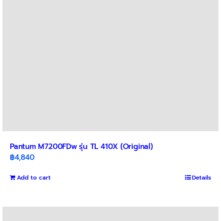
Pantum M7200FDw รุ่น TL 410X (Original)
฿
4,840
Add to cart
Details