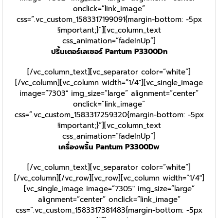
onclick=”link_image”
css=”.vc_custom_1583317199091{margin-bottom: -5px
!important;}”][vc_column_text
css_animation=”fadeInUp”]
ปริ้นเตอร์เลเซอร์ Pantum P3300Dn
[/vc_column_text][vc_separator color=”white”]
[/vc_column][vc_column width=”1/4″][vc_single_image
image=”7303″ img_size=”large” alignment=”center”
onclick=”link_image”
css=”.vc_custom_1583317259320{margin-bottom: -5px
!important;}”][vc_column_text
css_animation=”fadeInUp”]
เครื่องพริ้น Pantum P3300Dw
[/vc_column_text][vc_separator color=”white”]
[/vc_column][/vc_row][vc_row][vc_column width=”1/4″]
[vc_single_image image=”7305″ img_size=”large”
alignment=”center” onclick=”link_image”
css=”.vc_custom_1583317381483{margin-bottom: -5px