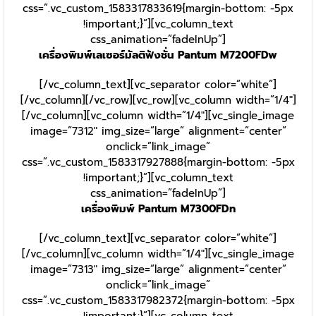
css=”.vc_custom_1583317833619{margin-bottom: -5px
!important;}”][vc_column_text
css_animation=”fadeInUp”]
เครื่องพิมพ์เลเซอร์มัลติฟังชั่น Pantum M7200FDw
[/vc_column_text][vc_separator color=”white”]
[/vc_column][/vc_row][vc_row][vc_column width=”1/4″]
[/vc_column][vc_column width=”1/4″][vc_single_image
image=”7312″ img_size=”large” alignment=”center”
onclick=”link_image”
css=”.vc_custom_1583317927888{margin-bottom: -5px
!important;}”][vc_column_text
css_animation=”fadeInUp”]
เครื่องพิมพ์ Pantum M7300FDn
[/vc_column_text][vc_separator color=”white”]
[/vc_column][vc_column width=”1/4″][vc_single_image
image=”7313″ img_size=”large” alignment=”center”
onclick=”link_image”
css=”.vc_custom_1583317982372{margin-bottom: -5px