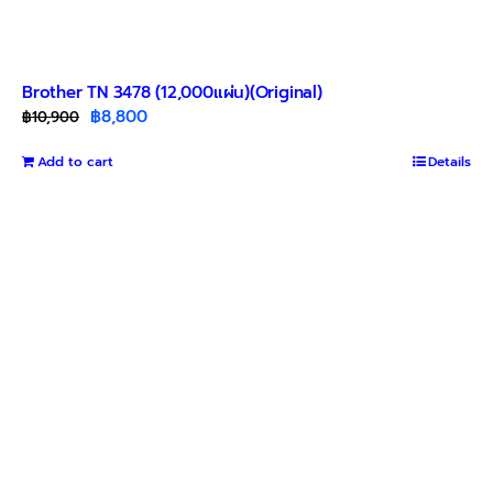
Brother TN 3478 (12,000แผ่น)(Original)
Original
Current
฿
8,800
฿
10,900
price
price
Add to cart
was:
is:
Details
฿10,900.
฿8,800.