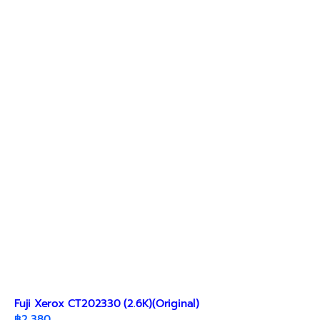
Fuji Xerox CT202330 (2.6K)(Original)
฿
2,380