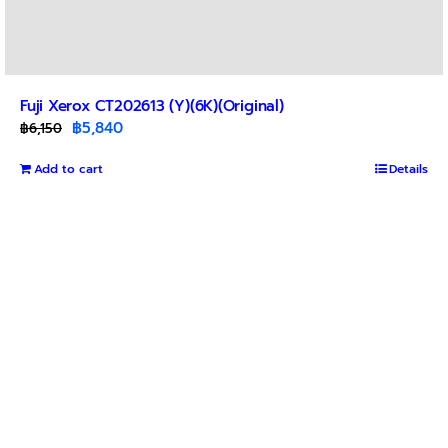
Fuji Xerox CT202613 (Y)(6K)(Original)
Original
Current
฿
5,840
฿
6,150
price
price
Add to cart
was:
is:
Details
฿6,150.
฿5,840.