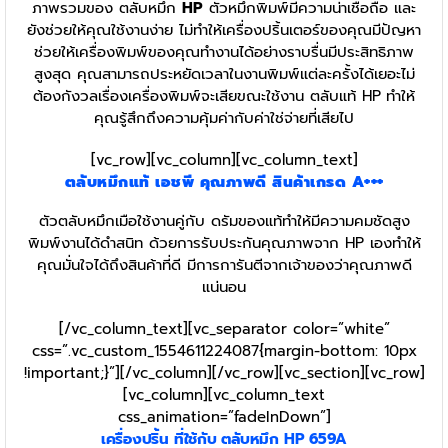
ภาพรวมของ ตลับหมึก
HP
ตัวหมึกพิมพ์มีความน่าเชื่อถือ และ
ยังช่วยให้คุณใช้งานง่าย ไม่ทำให้เครื่องปริ้นเตอร์ของคุณมีปัญหา
ช่วยให้เครื่องพิมพ์ของคุณทำงานได้อย่างราบรื่นมีประสิทธิภาพ
สูงสุด คุณสามารถประหยัดเวลาในงานพิมพ์แต่ละครั้งได้เยอะไม่
ต้องกังวลเรื่องเครื่องพิมพ์จะเสียขณะใช้งาน ตลับแท้ HP
ทำให้
คุณรู้สึกถึงความคุ้มค่ากับค่าใช่จ่ายที่เสียไป
[vc_row][vc_column][vc_column_text]
ตลับหมึกแท้
เอชพี
คุณภาพดี สินค้าเกรด A+++
ตัวตลับหมึกเมือใช้งานคู่กับ ดรัมของแท้ทำให้มีความคมชัดสูง
พิมพ์งานได้ดำสนิท ด้วยการรับประกันคุณภาพจาก HP เองทำให้
คุณมั่นใจได้ถึงสินค้าที่ดี มีการการันตีจากเจ้าของว่าคุณภาพดี
แน่นอน
[/vc_column_text][vc_separator color=”white”
css=”.vc_custom_1554611224087{margin-bottom: 10px
!important;}”][/vc_column][/vc_row][vc_section][vc_row]
[vc_column][vc_column_text
css_animation=”fadeInDown”]
เครื่องปริ้น ที่ใช้กับ ตลับหมึก HP 659A