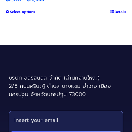
range:
This
Select options
฿2,520
Details
product
through
has
฿10,000
multiple
variants.
The
options
may
be
chosen
บริษัท ออริจินอล จำกัด (สำนักงานใหญ่)
on
the
2/8 ถนนศรีษะคู้ ตำบล บางแขม อำเภอ เมือง
product
นครปฐม จังหวัดนครปฐม 73000
page