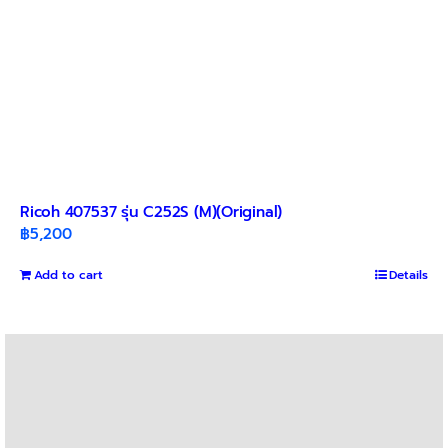
Ricoh 407537 รุ่น C252S (M)(Original)
฿
5,200
Add to cart
Details