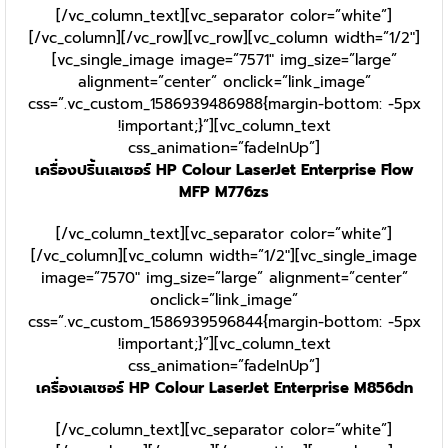
[/vc_column_text][vc_separator color=”white”]
[/vc_column][/vc_row][vc_row][vc_column width=”1/2″]
[vc_single_image image=”7571″ img_size=”large”
alignment=”center” onclick=”link_image”
css=”.vc_custom_1586939486988{margin-bottom: -5px
!important;}”][vc_column_text
css_animation=”fadeInUp”]
เครื่องปริ้นเลเซอร์ HP Colour LaserJet Enterprise Flow
MFP M776zs
[/vc_column_text][vc_separator color=”white”]
[/vc_column][vc_column width=”1/2″][vc_single_image
image=”7570″ img_size=”large” alignment=”center”
onclick=”link_image”
css=”.vc_custom_1586939596844{margin-bottom: -5px
!important;}”][vc_column_text
css_animation=”fadeInUp”]
เครื่องเลเซอร์ HP Colour LaserJet Enterprise M856dn
[/vc_column_text][vc_separator color=”white”]