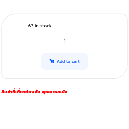
67 in stock
HP
W2011A
รุ่น
Add to cart
659A
(Original)
(Cyan)
สินค้าที่เกี่ยวข้องกัน คุณอาจสนใจ
quantity