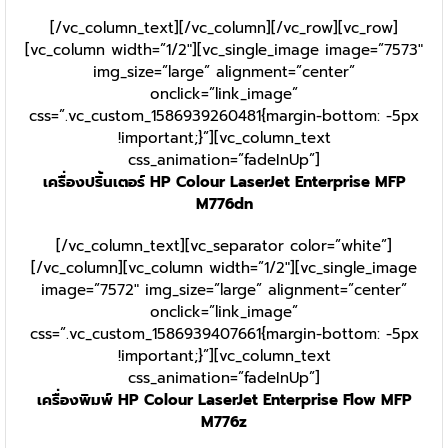
[/vc_column_text][/vc_column][/vc_row][vc_row]
[vc_column width=”1/2″][vc_single_image image=”7573″
img_size=”large” alignment=”center”
onclick=”link_image”
css=”.vc_custom_1586939260481{margin-bottom: -5px
!important;}”][vc_column_text
css_animation=”fadeInUp”]
เครื่องปริ้นเตอร์ HP Colour LaserJet Enterprise MFP
M776dn
[/vc_column_text][vc_separator color=”white”]
[/vc_column][vc_column width=”1/2″][vc_single_image
image=”7572″ img_size=”large” alignment=”center”
onclick=”link_image”
css=”.vc_custom_1586939407661{margin-bottom: -5px
!important;}”][vc_column_text
css_animation=”fadeInUp”]
เครื่องพิมพ์ HP Colour LaserJet Enterprise Flow MFP
M776z