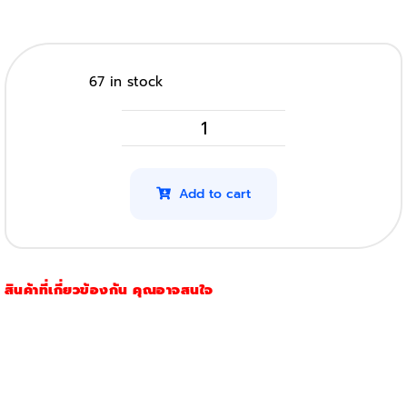
67 in stock
HP
W2012A
รุ่น
Add to cart
659A
(Original)
(Yellow)
สินค้าที่เกี่ยวข้องกัน คุณอาจสนใจ
quantity