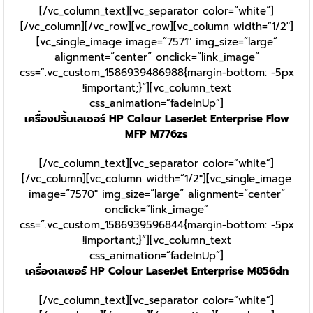
[/vc_column_text][vc_separator color=”white”]
[/vc_column][/vc_row][vc_row][vc_column width=”1/2″]
[vc_single_image image=”7571″ img_size=”large”
alignment=”center” onclick=”link_image”
css=”.vc_custom_1586939486988{margin-bottom: -5px
!important;}”][vc_column_text
css_animation=”fadeInUp”]
เครื่องปริ้นเลเซอร์ HP Colour LaserJet Enterprise Flow
MFP M776zs
[/vc_column_text][vc_separator color=”white”]
[/vc_column][vc_column width=”1/2″][vc_single_image
image=”7570″ img_size=”large” alignment=”center”
onclick=”link_image”
css=”.vc_custom_1586939596844{margin-bottom: -5px
!important;}”][vc_column_text
css_animation=”fadeInUp”]
เครื่องเลเซอร์ HP Colour LaserJet Enterprise M856dn
[/vc_column_text][vc_separator color=”white”]