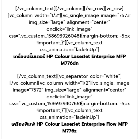
[/vc_column_text][/vc_column][/vc_row][vc_row]
[vc_column width=”1/2″][vc_single_image image=”7573″
img_size=”large” alignment=”center”
onclick=”link_image”
css=”.vc_custom_1586939260481{margin-bottom: -5px
!important;}”][vc_column_text
css_animation=”fadeInUp”]
เครื่องปริ้นเตอร์ HP Colour LaserJet Enterprise MFP
M776dn
[/vc_column_text][vc_separator color=”white”]
[/vc_column][vc_column width=”1/2″][vc_single_image
image=”7572″ img_size=”large” alignment=”center”
onclick=”link_image”
css=”.vc_custom_1586939407661{margin-bottom: -5px
!important;}”][vc_column_text
css_animation=”fadeInUp”]
เครื่องพิมพ์ HP Colour LaserJet Enterprise Flow MFP
M776z