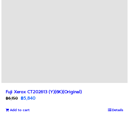
be
chosen
on
the
product
page
Fuji Xerox CT202613 (Y)(6K)(Original)
Original
Current
฿
5,840
฿
6,150
price
price
Add to cart
was:
is:
Details
฿6,150.
฿5,840.