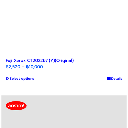
page
Fuji Xerox CT202267 (Y)(Original)
Price
฿
2,520
–
฿
10,000
range:
This
Select options
฿2,520
Details
product
through
has
฿10,000
multiple
variants.
ลดราคา!
The
options
may