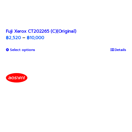
Fuji Xerox CT202265 (C)(Original)
Price
฿
2,520
–
฿
10,000
range:
This
Select options
฿2,520
Details
product
through
has
฿10,000
multiple
variants.
ลดราคา!
The
options
may
be
chosen
on
the
product