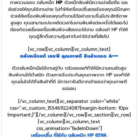
ภาพรวมของ ตลับหมึก
HP
ตัวหมึกพิมพ์มีความน่าเชื่อถือ และ
ยังช่วยให้คุณใช้งานง่าย ไม่ทำให้เครื่องปริ้นเตอร์ของคุณมีปัญหา
ช่วยให้เครื่องพิมพ์ของคุณทำงานได้อย่างราบรื่นมีประสิทธิภาพ
สูงสุด คุณสามารถประหยัดเวลาในงานพิมพ์แต่ละครั้งได้เยอะไม่
ต้องกังวลเรื่องเครื่องพิมพ์จะเสียขณะใช้งาน ตลับแท้ HP
ทำให้
คุณรู้สึกถึงความคุ้มค่ากับค่าใช่จ่ายที่เสียไป
[vc_row][vc_column][vc_column_text]
ตลับหมึกแท้
เอชพี
คุณภาพดี สินค้าเกรด A+++
ตัวตลับหมึกเมือใช้งานคู่กับ ดรัมของแท้ทำให้มีความคมชัดสูง
พิมพ์งานได้ดำสนิท ด้วยการรับประกันคุณภาพจาก HP เองทำให้
คุณมั่นใจได้ถึงสินค้าที่ดี มีการการันตีจากเจ้าของว่าคุณภาพดี
แน่นอน
[/vc_column_text][vc_separator color=”white”
css=”.vc_custom_1554611224087{margin-bottom: 10px
!important;}”][/vc_column][/vc_row][vc_section][vc_row]
[vc_column][vc_column_text
css_animation=”fadeInDown”]
เครื่องปริ้น ที่ใช้กับ ตลับหมึก HP 659A