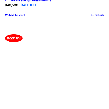
Original
Current
฿
40,000
฿
40,500
price
price
Add to cart
was:
is:
Details
฿40,500.
฿40,000.
ลดราคา!