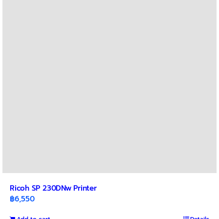
Ricoh SP 230DNw Printer
฿
6,550
Add to cart
Details