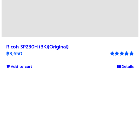
Ricoh SP230H (3K)(Original)
฿
3,650
Rated
5.00
out of 5
Add to cart
Details