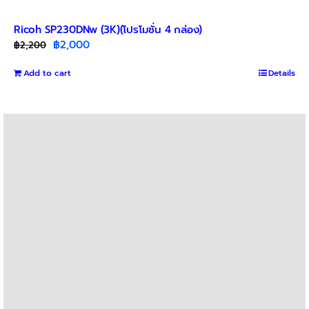
Ricoh SP230DNw (3K)(โปรโมชั่น 4 กล่อง)
Original
Current
฿
2,000
฿
2,200
price
price
Add to cart
was:
is:
Details
฿2,200.
฿2,000.