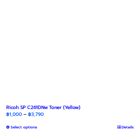
Ricoh SP C261DNw Toner (Yellow)
Price
฿
1,000
–
฿
3,790
range:
This
Select options
฿1,000
Details
product
through