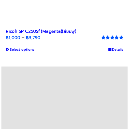
Ricoh SP C250Sf (Magenta)(สีชมพู)
Price
฿
1,000
–
฿
3,790
range:
Rated
5.00
out of 5
This
Select options
฿1,000
Details
product
through
has
฿3,790
multiple
variants.
The
options
may
be
chosen
on
the
product