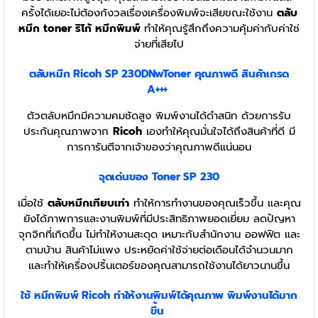
ครั้งได้เยอะไม่ต้องกังวลเรื่องเครื่องพิมพ์จะเสียขณะใช้งาน
ตลับ
หมึก toner ริโก้ หมึกพิมพ์
ทำให้คุณรู้สึกถึงความคุ้มค่ากับค่าใช่
จ่ายที่เสียไป
ตลับหมึก Ricoh SP 230DNwToner
คุณภาพดี สินค้าเกรด
A+++
ตัวตลับหมึกมีความคมชัดสูง พิมพ์งานได้ดำสนิท ด้วยการรับ
ประกันคุณภาพจาก
Ricoh
เองทำให้คุณมั่นใจได้ถึงสินค้าที่ดี มี
การการันตีจากเจ้าของว่าคุณภาพดีแน่นอน
จุดเด่นของ Toner SP 230
เมื่อใช้
ตลับหมึกเทียบเท่า
ทำให้การทำงานของคุณเร็วขึ้น และคุณ
ยังได้ภาพการและงานพิมพ์ที่มีประสิทธิภาพยอดเยี่ยม ลดปัญหา
จุกจิกที่เกิดขึ้น ไม่ทำให้งานสะดุด เหมาะกับสำนักงาน ออฟฟิต และ
ตามบ้าน สินค้าไม่แพง ประหยัดค่าใช้จ่ายต่อเดือนได้จำนวนมาก
และทำให้เครื่องปริ้นเตอร์ของคุณสามารถใช้งานได้ยาวนานขึ้น
ใช้ หมึกพิมพ์ Ricoh
ทำให้งานพิมพ์ได้คุณภาพ พิมพ์งานได้มาก
ขึ้น