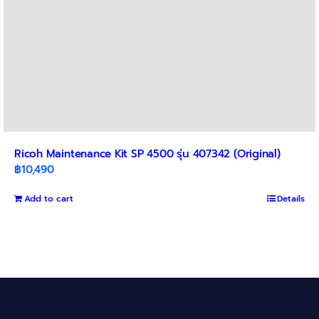
page
Ricoh Maintenance Kit SP 4500 รุ่น 407342 (Original)
฿
10,490
Add to cart
Details