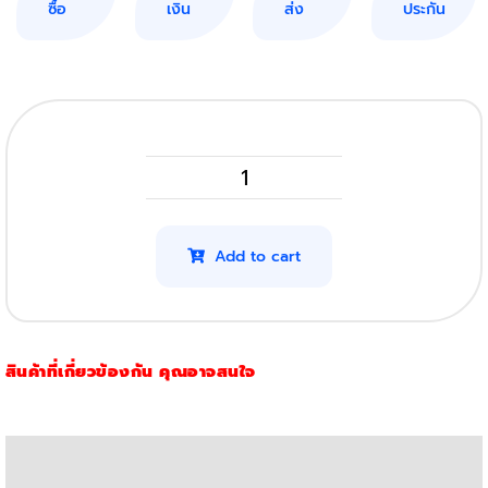
ซื้อ
เงิน
ส่ง
ประกัน
Ricoh
SP
230DNw
Add to cart
(3K)
quantity
สินค้าที่เกี่ยวข้องกัน คุณอาจสนใจ