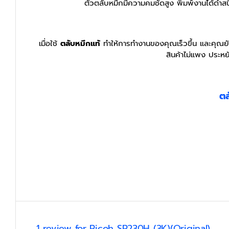
ตัวตลับหมึกมีความคมชัดสูง พิมพ์งานได้ดำ
เมื่อใช้
ตลับหมึกแท้
ทำให้การทำงานของคุณเร็วขึ้น และคุณยัง
สินค้าไม่แพง ประหย
ตล
1 review for
Ricoh SP230H (3K)(Original)