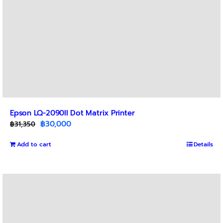
Epson LQ-2090II Dot Matrix Printer
Original
Current
฿
30,000
฿
31,350
price
price
Add to cart
was:
is:
Details
฿31,350.
฿30,000.