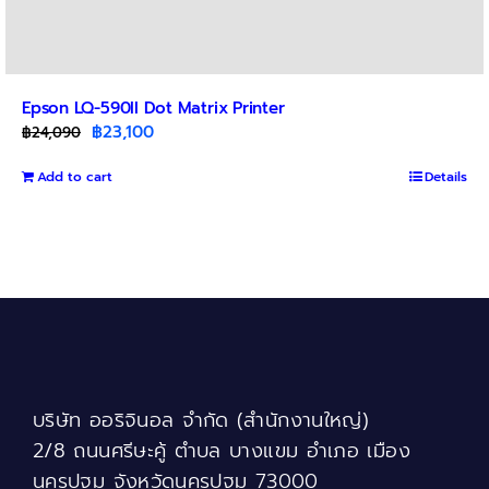
Epson LQ-590II Dot Matrix Printer
Original
Current
฿
23,100
฿
24,090
price
price
Add to cart
was:
is:
Details
฿24,090.
฿23,100.
บริษัท ออริจินอล จำกัด (สำนักงานใหญ่)
2/8 ถนนศรีษะคู้ ตำบล บางแขม อำเภอ เมือง
นครปฐม จังหวัดนครปฐม 73000