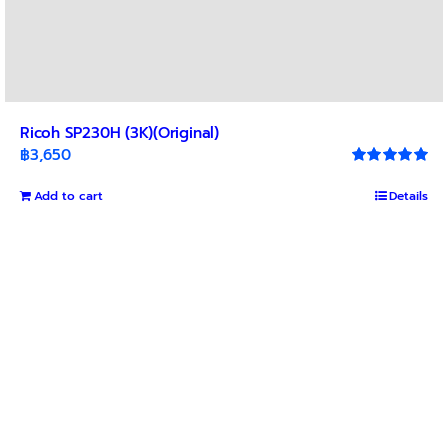
Ricoh SP230H (3K)(Original)
฿
3,650
Rated
5.00
out of 5
Add to cart
Details