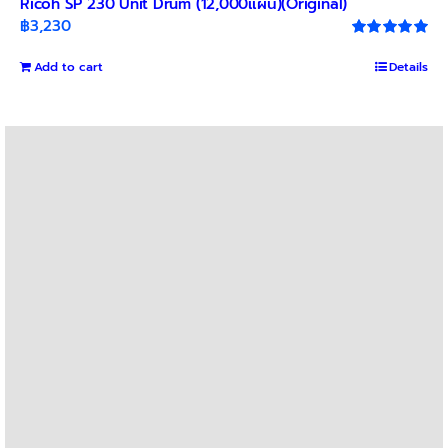
Ricoh SP 230 Unit Drum (12,000แผ่น)(Original)
฿
3,230
Rated
5.00
out of 5
Add to cart
Details