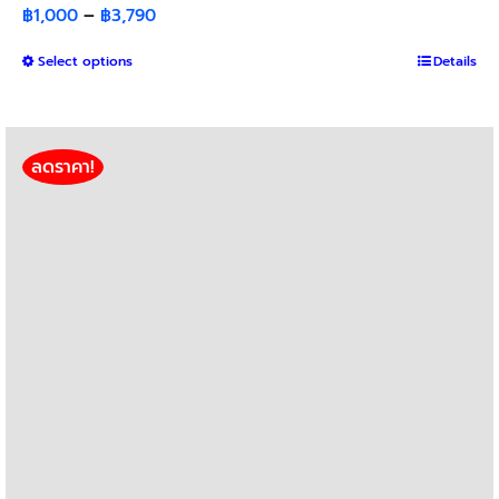
Price
฿
1,000
–
฿
3,790
range:
This
Select options
฿1,000
Details
product
through
has
฿3,790
multiple
variants.
ลดราคา!
The
options
may
be
chosen
on
the
product
page