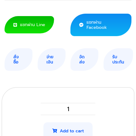
แชทผ่าน
แชทผ่าน Line
Facebook
สั่ง
จ่าย
จัด
รับ
ซื้อ
เงิน
ส่ง
ประกัน
Ricoh
SP
230SFNw
Add to cart