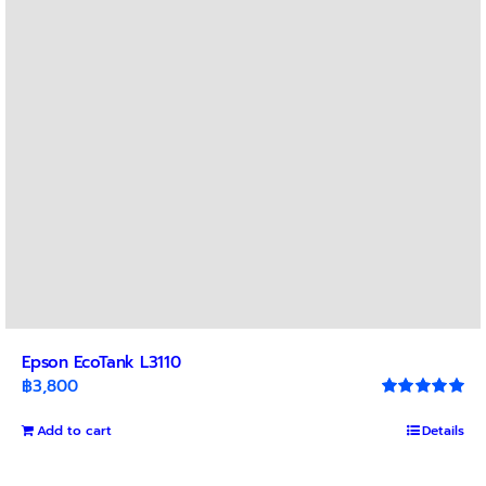
Epson EcoTank L3110
฿
3,800
Rated
5.00
out of 5
Add to cart
Details