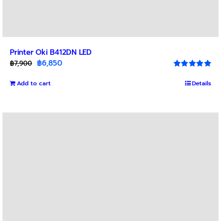
Printer Oki B412DN LED
Original
Current
฿
6,850
฿
7,900
price
price
Rated
5.00
out of 5
Add to cart
was:
is:
Details
฿7,900.
฿6,850.