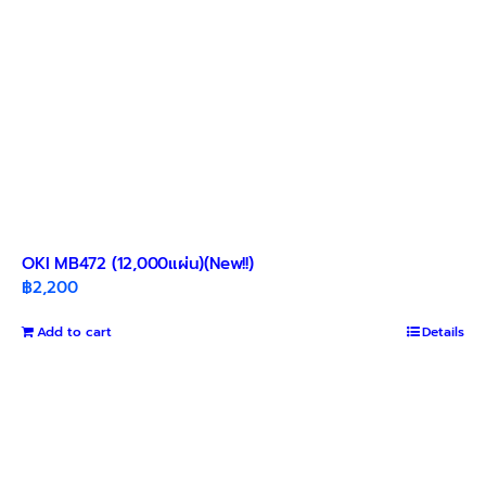
OKI MB472 (12,000แผ่น)(New!!)
฿
2,200
Add to cart
Details