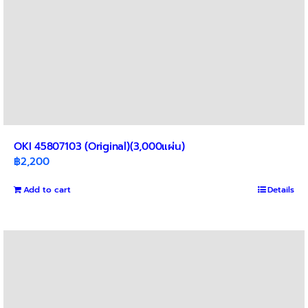
OKI 45807103 (Original)(3,000แผ่น)
฿
2,200
Add to cart
Details