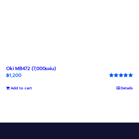
Oki MB472 (7,000แผ่น)
฿
1,200
Rated
5.00
out of 5
Add to cart
Details