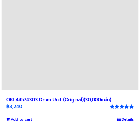
OKI 44574303 Drum Unit (Original)(30,000แผ่น)
฿
3,240
Rated
5.00
out of 5
Add to cart
Details