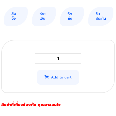
สั่ง
จ่าย
จัด
รับ
ซื้อ
เงิน
ส่ง
ประกัน
OKI
44574303
(Drum)
Add to cart
(25,000แผ่น)
quantity
สินค้าที่เกี่ยวข้องกัน คุณอาจสนใจ