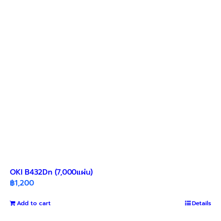
OKI B432Dn (7,000แผ่น)
฿
1,200
Add to cart
Details