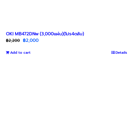
OKI MB472DNw (3,000แผ่น)(โปร4ตลับ)
Original
Current
฿
2,000
฿
2,200
price
price
Add to cart
was:
is:
Details
฿2,200.
฿2,000.