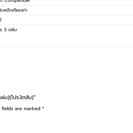
ki Compatible
ับหมึกเทียบเท่า
ี
ร 3 ตลับ
ผ่น)(โปร3ตลับ)”
 fields are marked
*