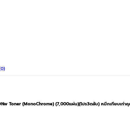
(0)
w Toner (MonoChrome) (7,000แผ่น)(โปร3ตลับ) หมึกเทียบเท่าคุ