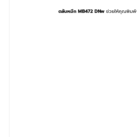
ตลับหมึก MB472 DNw
ช่วยให้คุณพิมพ์