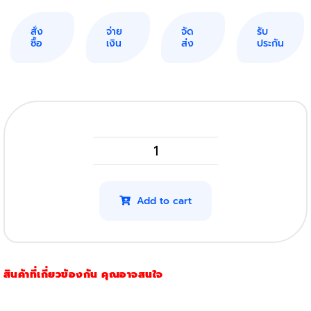
สั่ง
จ่าย
จัด
รับ
ซื้อ
เงิน
ส่ง
ประกัน
Oki
MB472
(3,000แผ่น)
Add to cart
quantity
สินค้าที่เกี่ยวข้องกัน คุณอาจสนใจ