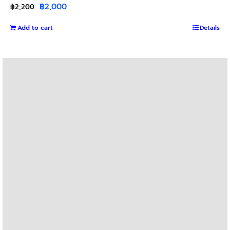
Original
Current
฿
2,000
฿
2,200
price
price
Add to cart
was:
is:
Details
฿2,200.
฿2,000.