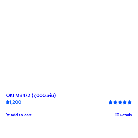
OKI MB472 (7,000แผ่น)
฿
1,200
Rated
5.00
out of 5
Add to cart
Details