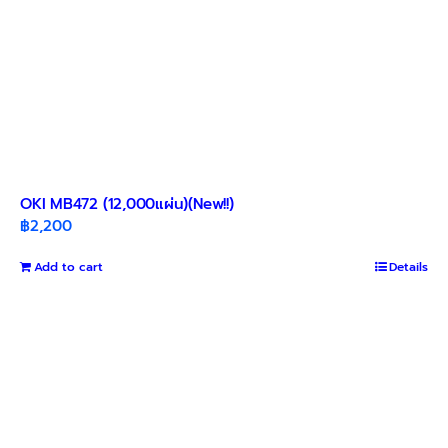
OKI MB472 (12,000แผ่น)(New!!)
฿
2,200
Add to cart
Details