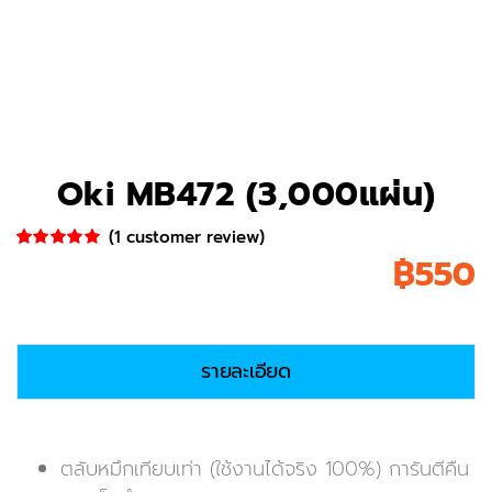
Oki MB472 (3,000แผ่น)
(
1
customer review)
฿
550
Rated
1
5.00
out of 5
based on
customer
rating
รายละเอียด
ตลับหมึกเทียบเท่า (ใช้งานได้จริง 100%) การันตีคืน