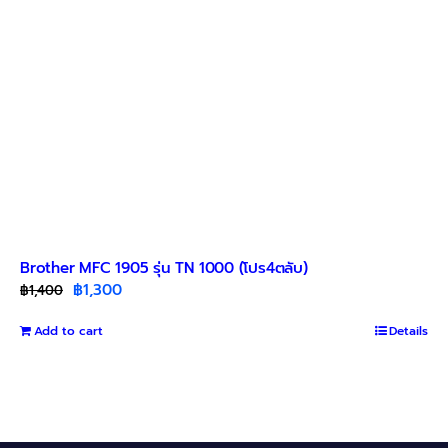
Brother MFC 1905 รุ่น TN 1000 (โปร4ตลับ)
Original
Current
฿
1,300
฿
1,400
price
price
Add to cart
was:
is:
Details
฿1,400.
฿1,300.