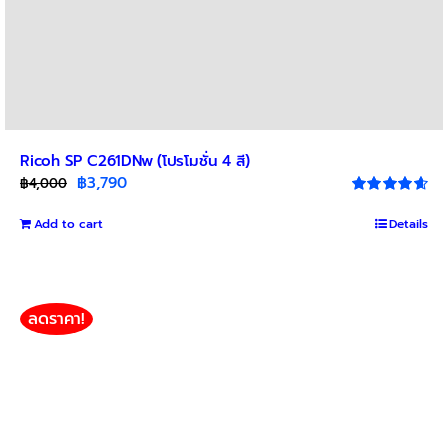
Ricoh SP C261DNw (โปรโมชั่น 4 สี)
Original
Current
฿
3,790
฿
4,000
price
price
Rated
4.67
out of 5
Add to cart
was:
is:
Details
฿4,000.
฿3,790.
ลดราคา!