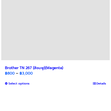
Brother TN 267 (สีชมพู)(Magenta)
Price
฿
800
–
฿
3,000
range:
This
Select options
฿800
Details
product
through
has
฿3,000
multiple
variants.
The