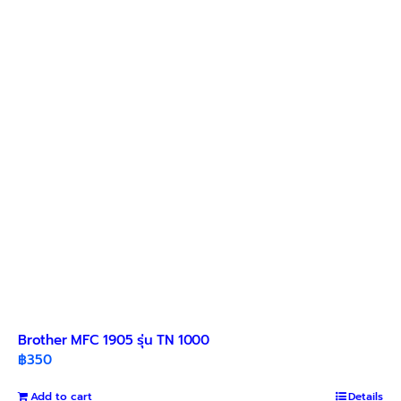
options
may
be
chosen
on
the
product
page
Brother MFC 1905 รุ่น TN 1000
฿
350
Add to cart
Details