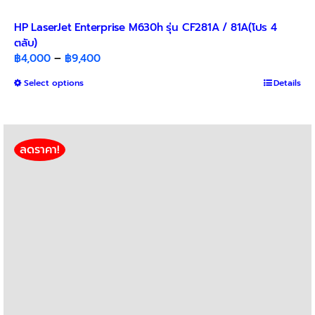
HP LaserJet Enterprise M630h รุ่น CF281A / 81A(โปร 4
ตลับ)
Price
฿
4,000
–
฿
9,400
range:
This
Select options
Details
฿4,000
product
through
has
฿9,400
multiple
variants.
ลดราคา!
The
options
may
be
chosen
on
the
product
page