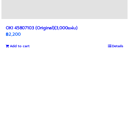
OKI 45807103 (Original)(3,000แผ่น)
฿
2,200
Add to cart
Details