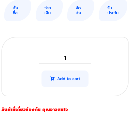
สั่ง
จ่าย
จัด
รับ
ซื้อ
เงิน
ส่ง
ประกัน
HP
Laserjet
Pro
Add to cart
MFP
M31
รุ่น
สินค้าที่เกี่ยวข้องกัน คุณอาจสนใจ
48A
quantity