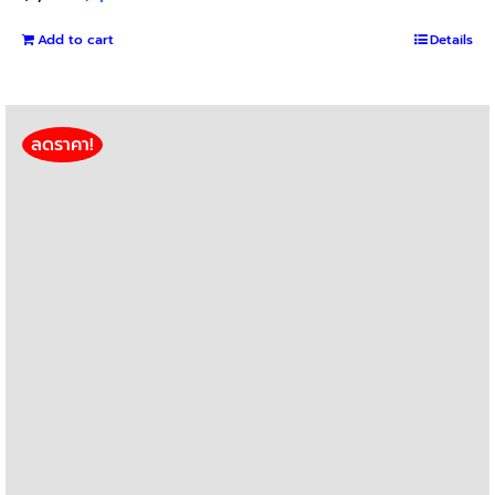
price
price
Add to cart
was:
is:
Details
฿1,800.
฿1,600.
ลดราคา!