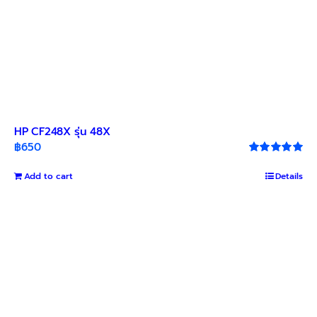
HP CF248X รุ่น 48X
฿
650
Rated
5.00
out of 5
Add to cart
Details