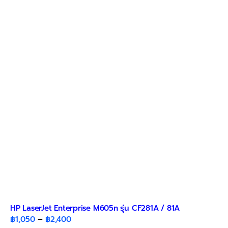
variants.
The
options
may
be
chosen
on
the
product
page
HP LaserJet Enterprise M605n รุ่น CF281A / 81A
Price
฿
1,050
–
฿
2,400