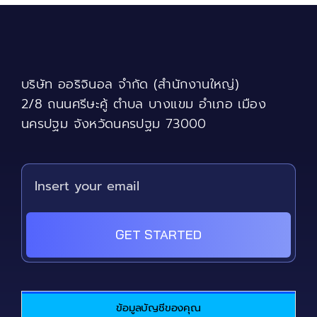
The
options
may
be
chosen
บริษัท ออริจินอล จำกัด (สำนักงานใหญ่)
on
the
2/8 ถนนศรีษะคู้ ตำบล บางแขม อำเภอ เมือง
product
นครปฐม จังหวัดนครปฐม 73000
page
GET STARTED
ข้อมูลบัญชีของคุณ