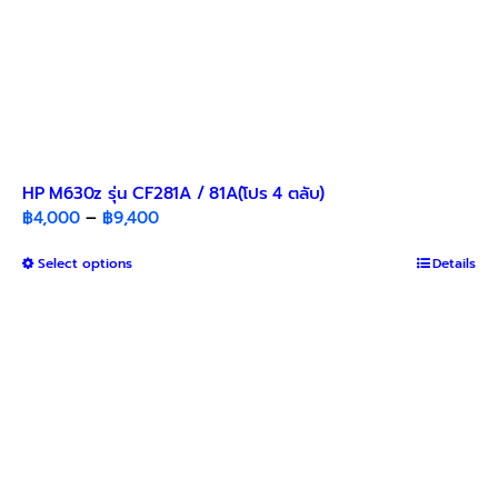
HP M630z รุ่น CF281A / 81A(โปร 4 ตลับ)
Price
฿
4,000
–
฿
9,400
range:
This
Select options
฿4,000
Details
product
through
has
฿9,400
multiple
variants.
The
options
may
be
chosen