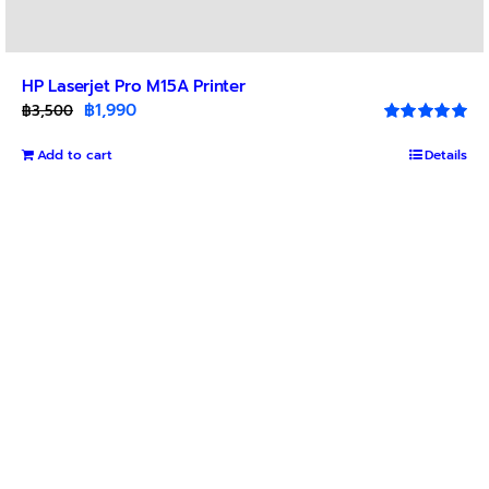
HP Laserjet Pro M15A Printer
Original
Current
฿
1,990
฿
3,500
price
price
Rated
5.00
out of 5
Add to cart
was:
is:
Details
฿3,500.
฿1,990.