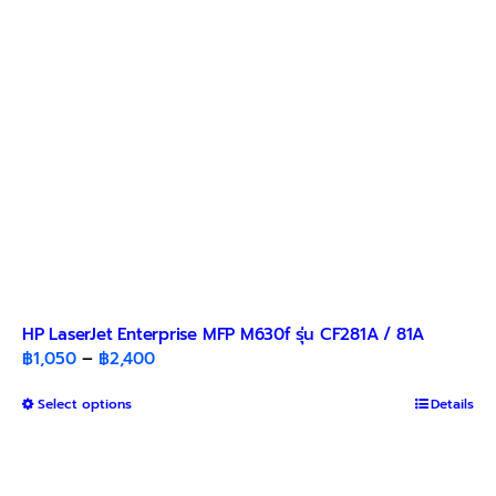
HP LaserJet Enterprise MFP M630f รุ่น CF281A / 81A
Price
฿
1,050
–
฿
2,400
range:
This
Select options
฿1,050
Details
product
through
has
฿2,400
multiple