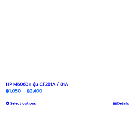
on
the
product
page
HP M606Dn รุ่น CF281A / 81A
Price
฿
1,050
–
฿
2,400
range:
This
Select options
฿1,050
Details
product
through
has
฿2,400
multiple
variants.