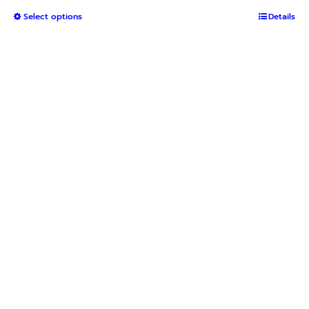
range:
This
Select options
฿1,050
Details
product
through
has
฿2,400
multiple
variants.
The
options
may
be
chosen
on
the
product
page