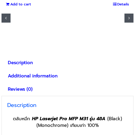
Add to cart
was:
is:
Details
฿3,750.
฿3,580.
Description
Additional information
Reviews (0)
Description
ตลับหมึก
HP Laserjet Pro MFP M31 รุ่น 48A
(Black)
(Monochrome) เทียบเท่า 100%