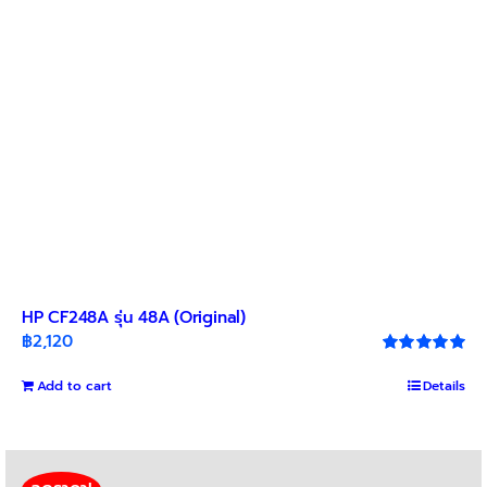
HP CF248A รุ่น 48A (Original)
฿
2,120
Rated
5.00
out of 5
Add to cart
Details