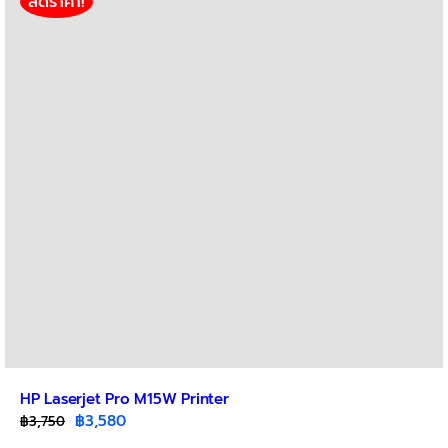
ลดราคา!
HP Laserjet Pro M15W Printer
Original
Current
฿
3,580
฿
3,750
price
price