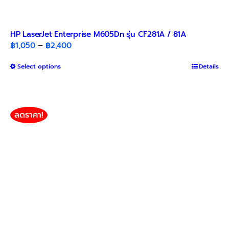
HP LaserJet Enterprise M605Dn รุ่น CF281A / 81A
Price
฿
1,050
–
฿
2,400
range:
This
Select options
฿1,050
Details
product
through
has
฿2,400
multiple
variants.
ลดราคา!
The
options
may
be
chosen
on
the
product
page