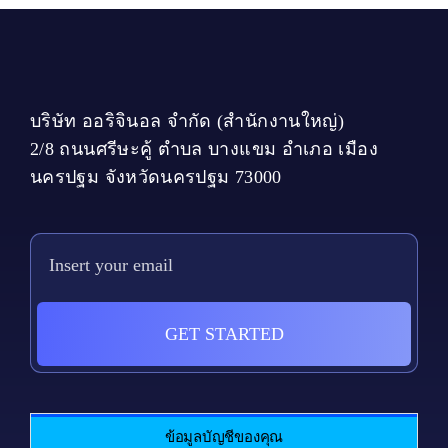
The
options
may
be
chosen
on
บริษัท ออริจินอล จำกัด (สำนักงานใหญ่)
the
2/8 ถนนศรีษะคู้ ตำบล บางแขม อำเภอ เมือง
product
นครปฐม จังหวัดนครปฐม 73000
page
GET STARTED
ข้อมูลบัญชีของคุณ