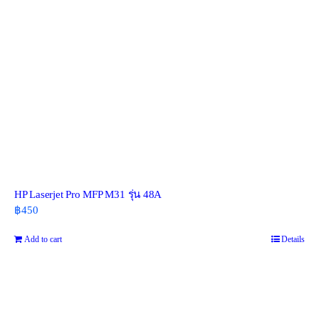
HP Laserjet Pro MFP M31 รุ่น 48A
฿
450
Add to cart
Details