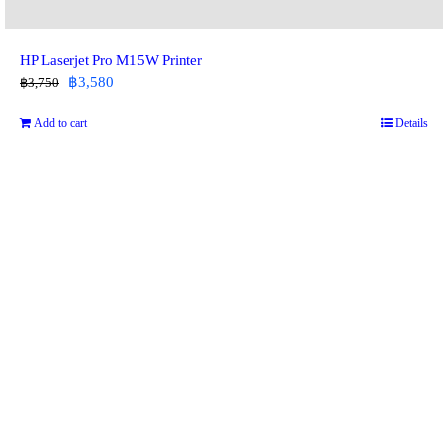
HP Laserjet Pro M15W Printer
Original
Current
฿
3,580
฿
3,750
price
price
Add to cart
Details
was:
is:
฿3,750.
฿3,580.