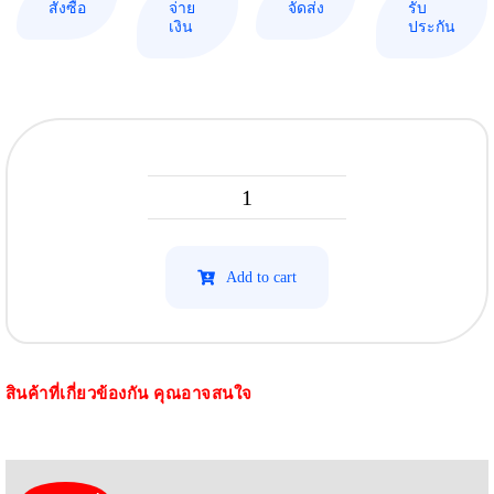
สั่งซื้อ
จ่าย
จัดส่ง
รับ
เงิน
ประกัน
HP
Laserjet
Pro
Add to cart
MFP
M31
รุ่น
สินค้าที่เกี่ยวข้องกัน คุณอาจสนใจ
48A
(โปร
โม