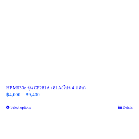
on
the
product
page
HP M630z รุ่น CF281A / 81A(โปร 4 ตลับ)
Price
฿
4,000
–
฿
9,400
range:
Select options
This
Details
฿4,000
product
through
has
฿9,400
multiple
variants.