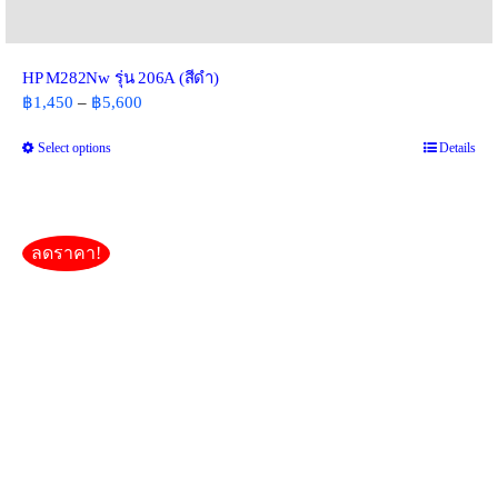
HP M282Nw รุ่น 206A (สีดำ)
Price
฿
1,450
–
฿
5,600
range:
Select options
This
Details
฿1,450
product
through
has
฿5,600
multiple
variants.
ลดราคา!
The
options
may
be
chosen
on
the
product
page