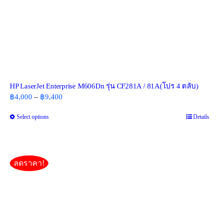
HP LaserJet Enterprise M606Dn รุ่น CF281A / 81A(โปร 4 ตลับ)​
Price
฿
4,000
–
฿
9,400
range:
Select options
This
Details
฿4,000
product
through
has
฿9,400
multiple
variants.
ลดราคา!
The
options
may
be
chosen