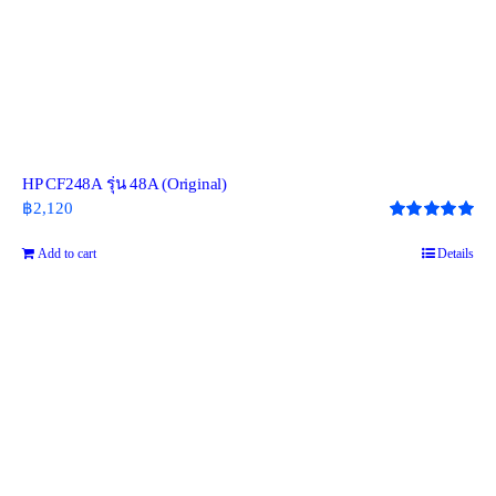
HP CF248A รุ่น 48A (Original)
฿
2,120
Rated
5.00
out of 5
Add to cart
Details