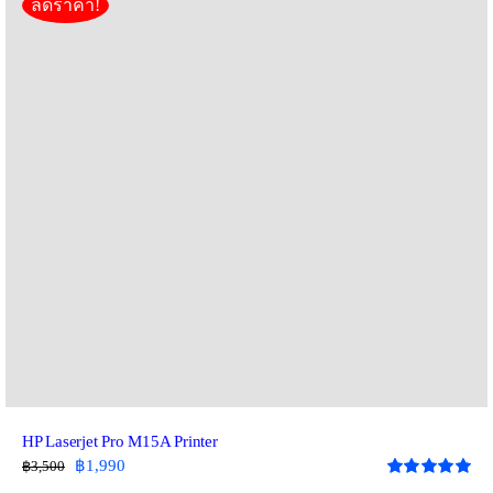
ลดราคา!
ชั่น
4
กล่อง)
quantity
HP Laserjet Pro M15A Printer
Original
Current
฿
1,990
฿
3,500
price
price
Rated
5.00