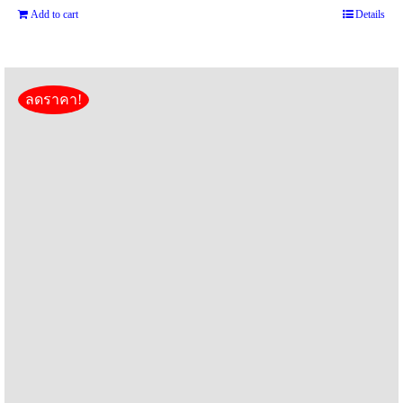
out of 5
Add to cart
Details
was:
is:
฿3,500.
฿1,990.
ลดราคา!