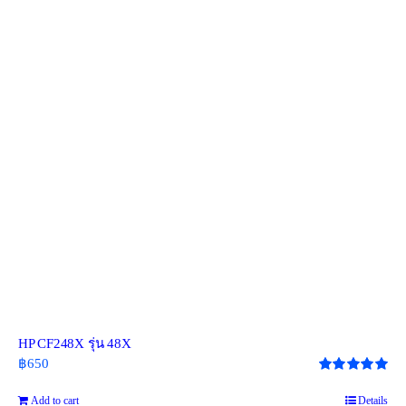
HP CF248X รุ่น 48X
฿
650
Rated
5.00
out of 5
Add to cart
Details