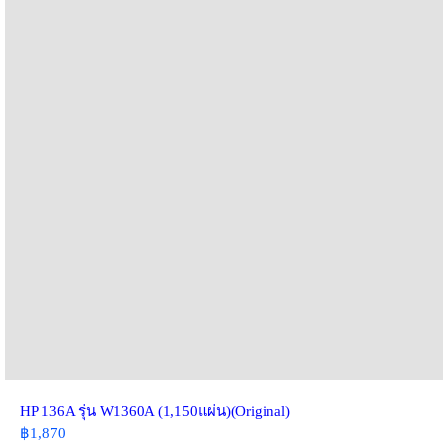
HP 136A รุ่น W1360A (1,150แผ่น)(Original)
฿
1,870