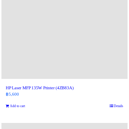
HP Laser MFP 135W Printer (4ZB83A)
฿
5,600
Add to cart
Details