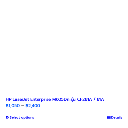
may
be
chosen
on
the
product
page
HP LaserJet Enterprise M605Dn รุ่น CF281A / 81A
Price
฿
1,050
–
฿
2,400
range:
This
Select options
฿1,050
Details
product
through