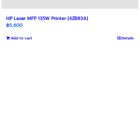
HP Laser MFP 135W Printer (4ZB83A)
฿
5,600
Add to cart
Details