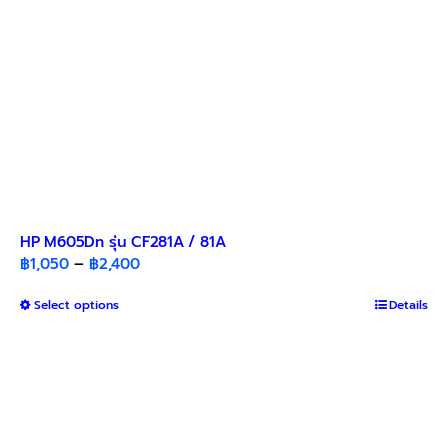
HP M605Dn รุ่น CF281A / 81A
Price
฿
1,050
–
฿
2,400
range:
This
Select options
฿1,050
Details
product
through
has
฿2,400
multiple
variants.
The
options