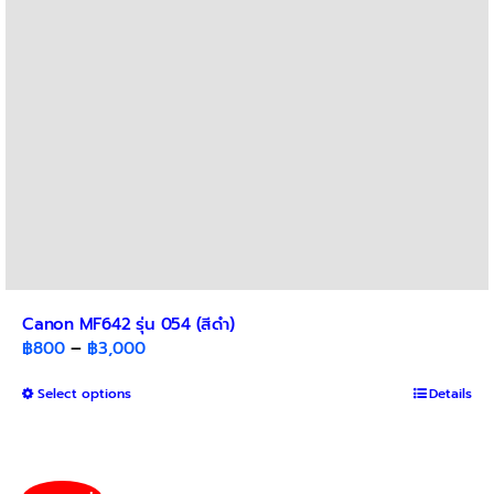
Canon MF642 รุ่น 054 (สีดำ)
Price
฿
800
–
฿
3,000
range:
This
Select options
฿800
Details
product
through
has
฿3,000
multiple
variants.