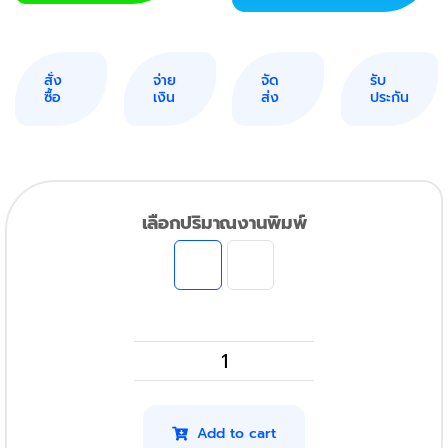
สั่ง
จ่าย
จัด
รับ
ซื้อ
เงิน
ส่ง
ประกัน
เลือกปริมาณงานพิมพ์
HP
M605Dn
รุ่น
Add to cart