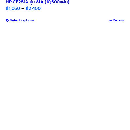
HP CF281A รุ่น 81A (10,500แผ่น)
Price
฿
1,050
–
฿
2,400
range:
This
Select options
฿1,050
Details
product
through
has
฿2,400
multiple
variants.
The
options
may
be
chosen
on
the
product
page