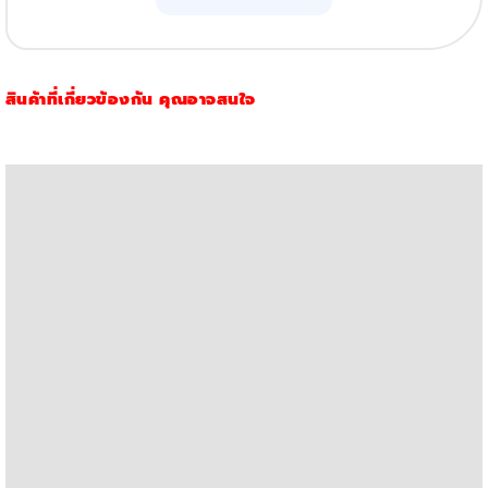
CF281A
/
81A
สินค้าที่เกี่ยวข้องกัน คุณอาจสนใจ
(โปร
4
ตลับ)
quantity