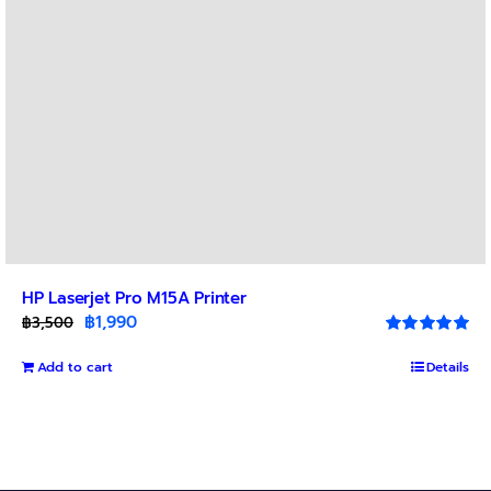
on
the
product
page
HP Laserjet Pro M15A Printer
Original
Current
฿
1,990
฿
3,500
price
price
Rated
5.00
out of 5
Add to cart
was:
is:
Details
฿3,500.
฿1,990.