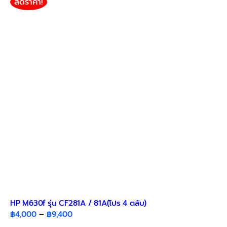
ลดราคา!
The
options
may
be
chosen
on
the
product
page
HP M630f รุ่น CF281A / 81A(โปร 4 ตลับ)
Price
฿
4,000
–
฿
9,400
range: