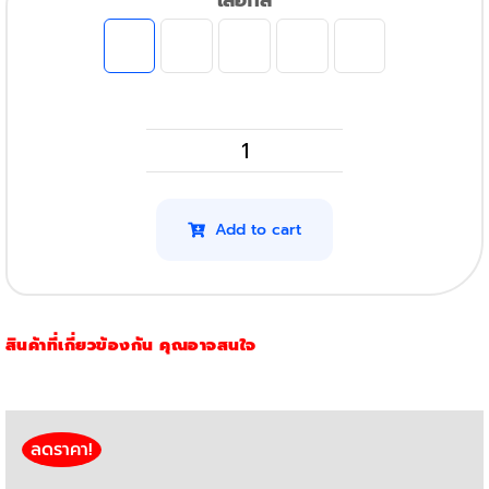
เลือกสี
HP
M255Dw
รุ่น
Add to cart
206A
(สีดำ)
quantity
สินค้าที่เกี่ยวข้องกัน คุณอาจสนใจ
ลดราคา!