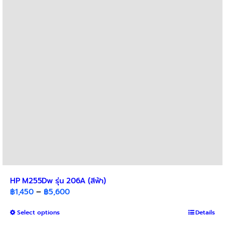
HP M255Dw รุ่น 206A (สีฟ้า)
Price
฿
1,450
–
฿
5,600
range:
This
Select options
฿1,450
Details
product
through