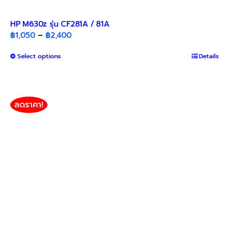
HP M630z รุ่น CF281A / 81A
Price
฿
1,050
–
฿
2,400
range:
This
Select options
฿1,050
Details
product
through
has
฿2,400
multiple
variants.
ลดราคา!
The
options
may
be
chosen
on
the
product
page