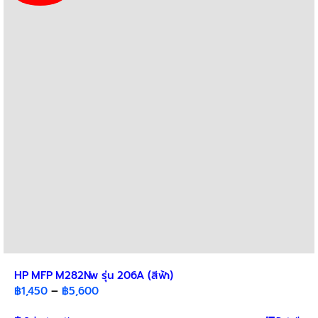
HP MFP M282Nw รุ่น 206A (สีฟ้า)
Price
฿
1,450
–
฿
5,600
range: