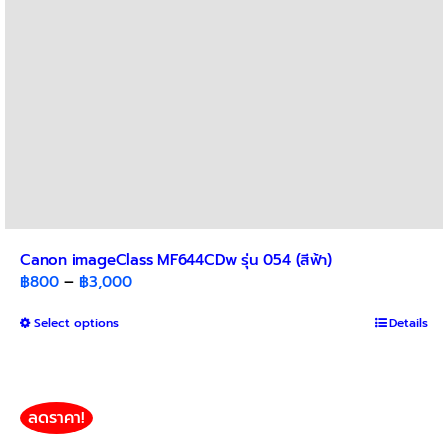
the
product
page
Canon imageClass MF644CDw รุ่น 054 (สีฟ้า)
Price
฿
800
–
฿
3,000
range:
This
Select options
฿800
Details
product
through
has
฿3,000
multiple
variants.
ลดราคา!
The