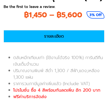
Be the first to leave a review.
Price
฿
1,450
–
฿
5,600
3% Off
range:
฿1,450
รายละเอียด
throug
฿5,600
ตลับหมึกเทียบเท่า (ใช้งานได้จริง 100%) การันตีคืน
เงินเต็มจำนวน
ปริมาณงานพิมพ์ สีดำ 1,300 / สีฟ้า,แดง,เหลือง
1,300 แผ่น
ราคารวมภาษีมูลค่าเพิ่มแล้ว (Include VAT)
โปรโมชั่น ซื้อ 4 สีพร้อมกันลดเพิ่ม อีก 200 บาท
ฟรีค่าบริการจัดส่ง