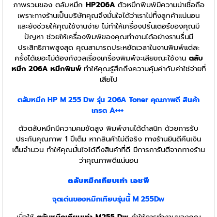
ภาพรวมของ ตลับหมึก
HP206A
ตัวหมึกพิมพ์มีความน่าเชื่อถือ
เพราะทางร้านเป็นบริษัทคุณจึงมั่นใจได้ว่าเราไม่ทิ้งลูกค้าแน่นอน
และยังช่วยให้คุณใช้งานง่าย ไม่ทำให้เครื่องปริ้นเตอร์ของคุณมี
ปัญหา ช่วยให้เครื่องพิมพ์ของคุณทำงานได้อย่างราบรื่นมี
ประสิทธิภาพสูงสุด คุณสามารถประหยัดเวลาในงานพิมพ์แต่ละ
ครั้งได้เยอะไม่ต้องกังวลเรื่องเครื่องพิมพ์จะเสียขณะใช้งาน
ตลับ
หมึก 206A
หมึกพิมพ์
ทำให้คุณรู้สึกถึงความคุ้มค่ากับค่าใช่จ่ายที่
เสียไป
ตลับหมึก HP M 255 Dw รุ่น 206A
Toner
คุณภาพดี สินค้า
เกรด A+++
ตัวตลับหมึกมีความคมชัดสูง พิมพ์งานได้ดำสนิท ด้วยการรับ
ประกันคุณภาพ 1 ปีเต็ม หากสินค้าไม่ดีจริง ทางร้านยินดีคืนเงิน
เต็มจำนวน ทำให้คุณมั่นใจได้ถึงสินค้าที่ดี มีการการันตีจากทางร้าน
ว่าคุณภาพดีแน่นอน
ตลับหมึกเทียบเท่า เอชพี
จุดเด่นของหมึกเทียบรุ่นนี้ M 255Dw