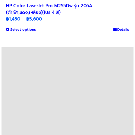
HP Color LaserJet Pro M255Dw รุ่น 206A
(ดำ,ฟ้า,แดง,เหลือง)(โปร 4 สี)
Price
฿
1,450
–
฿
5,600
range:
This
Select options
Details
฿1,450
product
through
has
฿5,600
multiple
variants.
The
options
may
be
chosen
on
the
product
page