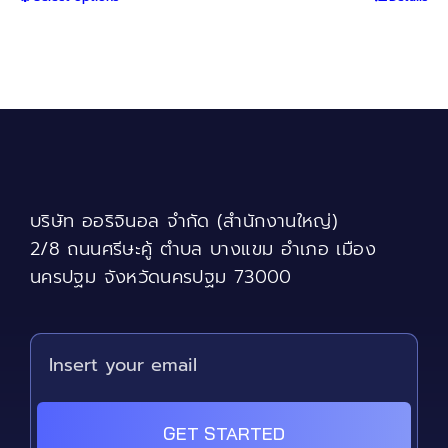
฿4,000
product
through
has
฿9,400
multiple
variants.
The
options
may
be
chosen
บริษัท ออริจินอล จำกัด (สำนักงานใหญ่)
on
the
2/8 ถนนศรีษะคู้ ตำบล บางแขม อำเภอ เมือง
product
นครปฐม จังหวัดนครปฐม 73000
page
GET STARTED