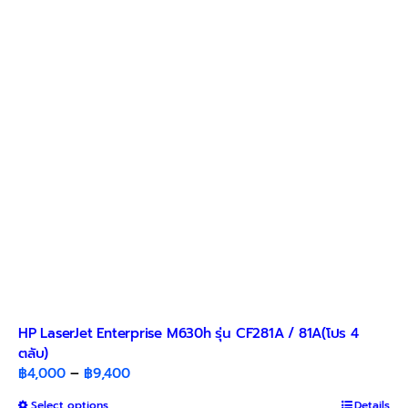
options
may
be
chosen
on
the
product
page
HP LaserJet Enterprise M630h รุ่น CF281A / 81A(โปร 4
ตลับ)
Price
฿
4,000
–
฿
9,400
range:
This
Select options
Details