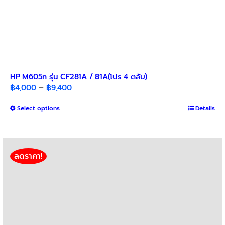
HP M605n รุ่น CF281A / 81A(โปร 4 ตลับ)​
Price
฿
4,000
–
฿
9,400
range:
This
Select options
฿4,000
Details
product
through
has
฿9,400
multiple
variants.
ลดราคา!
The
options
may
be
chosen
on