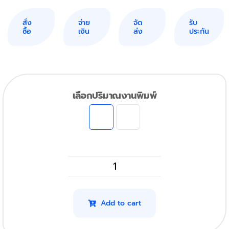
สั่ง
จ่าย
จัด
รับ
ซื้อ
เงิน
ส่ง
ประกัน
เลือกปริมาณงานพิมพ์
HP
M630z
รุ่น
Add to cart
CF281A