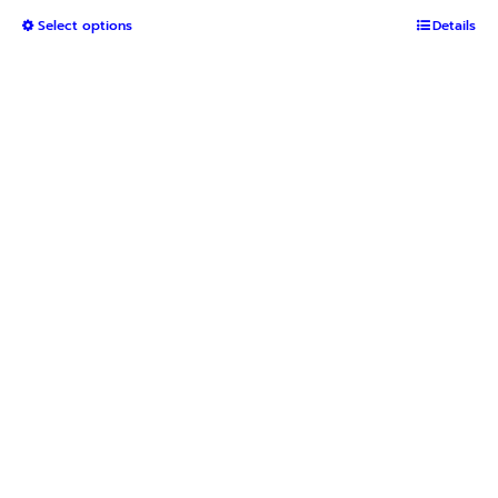
range:
This
Select options
฿1,050
Details
product
through
has
฿2,400
multiple
variants.
The
options
may
be
chosen
on
the
product
page