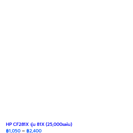
variants.
The
options
may
be
chosen
on
the
product
page
HP CF281X รุ่น 81X (25,000แผ่น)
Price
฿
1,050
–
฿
2,400