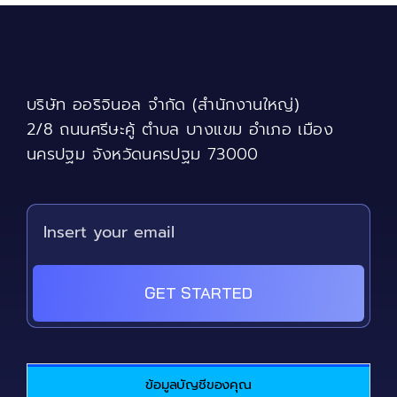
The
options
may
be
chosen
บริษัท ออริจินอล จำกัด (สำนักงานใหญ่)
on
the
2/8 ถนนศรีษะคู้ ตำบล บางแขม อำเภอ เมือง
product
นครปฐม จังหวัดนครปฐม 73000
page
GET STARTED
ข้อมูลบัญชีของคุณ