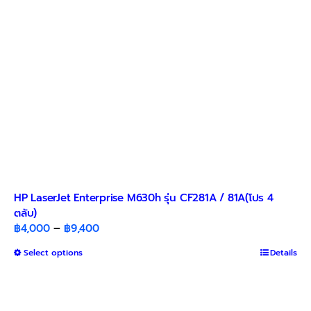
HP LaserJet Enterprise M630h รุ่น CF281A / 81A(โปร 4
ตลับ)
Price
฿
4,000
–
฿
9,400
range:
This
Select options
Details
฿4,000
product
through
has
฿9,400
multiple