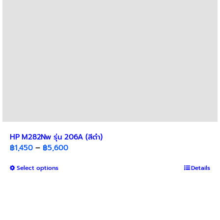
on
the
product
page
HP M282Nw รุ่น 206A (สีดำ)
Price
฿
1,450
–
฿
5,600
range:
This
Select options
฿1,450
Details
product
through
has
฿5,600
multiple
variants.