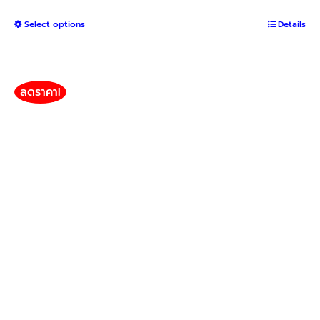
range:
This
Select options
฿1,050
Details
product
through
has
฿2,400
multiple
variants.
ลดราคา!
The
options
may
be
chosen
on
the
product
page