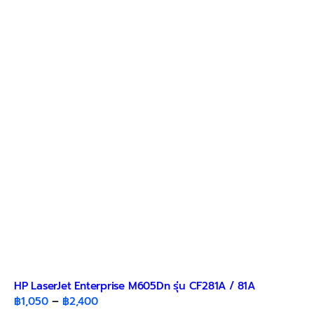
variants.
The
options
may
be
chosen
on
the
product
page
HP LaserJet Enterprise M605Dn รุ่น CF281A / 81A
Price
฿
1,050
–
฿
2,400