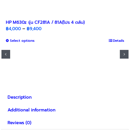
HP M630z รุ่น CF281A / 81A(โปร 4 ตลับ)
Price
฿
4,000
–
฿
9,400
range:
This
Select options
฿4,000
Details
product
through
has
฿9,400
multiple
variants.
The
options
may
be
Description
chosen
on
Additional information
the
product
Reviews (0)
page