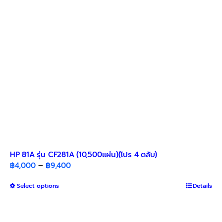
HP 81A รุ่น CF281A (10,500แผ่น)(โปร 4 ตลับ)
Price
฿
4,000
–
฿
9,400
range:
This
Select options
฿4,000
Details
product
through
has
฿9,400
multiple