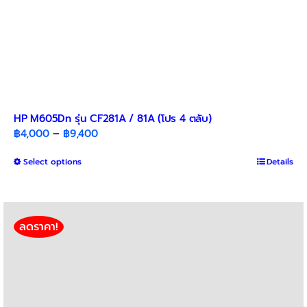
HP M605Dn รุ่น CF281A / 81A (โปร 4 ตลับ)
Price
฿
4,000
–
฿
9,400
range:
This
Select options
฿4,000
Details
product
through
has
฿9,400
multiple
variants.
ลดราคา!
The
options
may
be
chosen