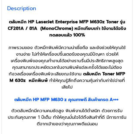
Description
ตลับหมึก HP LaserJet Enterprise MFP M630z Toner รุ่น
CF281A / 81A (MonoChrome) หมึกเทียบเท่า ใช้งานได้จริง
ทดสอบแล้ว 100%
ภาพรวมของ ตัวหมึกพิมพ์มีความน่าเชื่อถือ และยังช่วยให้คุณใช้
งานง่าย ไม่ทำให้เครื่องปริ้นเตอร์ของคุณมีปัญหา ช่วยให้
เครื่องพิมพ์ของคุณทำงานได้อย่างราบรื่นมีประสิทธิภาพสูงสุด
คุณสามารถประหยัดเวลาในงานพิมพ์แต่ละครั้งได้เยอะไม่ต้อง
กังวลเรื่องเครื่องพิมพ์จะเสียขณะใช้งาน
ตลับหมึก Toner MFP
M 630z
หมึกพิมพ์
ทำให้คุณรู้สึกถึงความคุ้มค่ากับค่าใช่จ่ายที่
เสียไป
ตลับหมึก
HP MFP M630 z
คุณภาพดี สินค้าเกรด A+++
ตัวตลับหมึกมีความคมชัดสูง พิมพ์งานได้ดำสนิท ด้วยการรับ
ประกันคุณภาพ 1 ปีเต็ม ทำให้คุณมั่นใจได้ถึงสินค้าที่ดี มีการการัน
ตีจากเจ้าของว่าคุณภาพดีแน่นอน