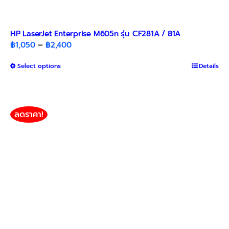
HP LaserJet Enterprise M605n รุ่น CF281A / 81A
Price
฿
1,050
–
฿
2,400
range:
This
Select options
฿1,050
Details
product
through
has
฿2,400
multiple
variants.
ลดราคา!
The
options
may
be
chosen
on
the
product
page