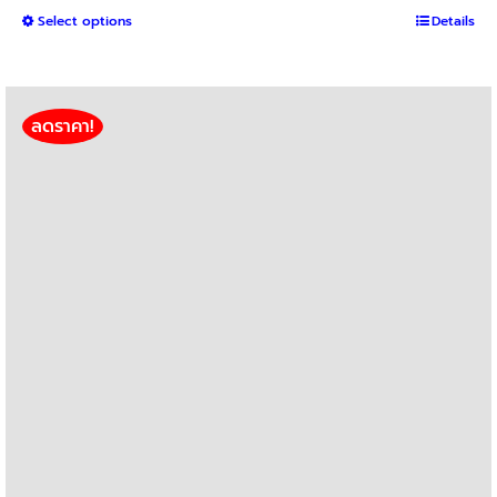
This
Select options
฿1,050
Details
product
through
has
฿2,400
multiple
variants.
ลดราคา!
The
options
may
be
chosen
on
the
product
page