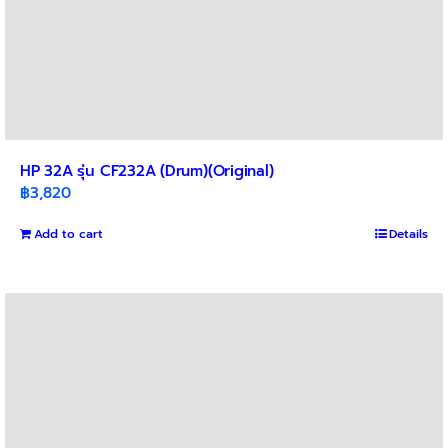
HP 32A รุ่น CF232A (Drum)(Original)
฿
3,820
Add to cart
Details