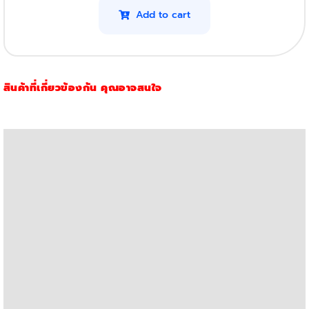
Pro
Add to cart
MFP
M227FDw
รุ่น
สินค้าที่เกี่ยวข้องกัน คุณอาจสนใจ
30A
(1,600แผ่น)
(โปร4ตลับ)
quantity