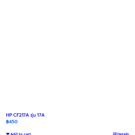
The
options
may
be
chosen
on
the
product
page
HP CF217A รุ่น 17A
฿
450
Add to cart
Details