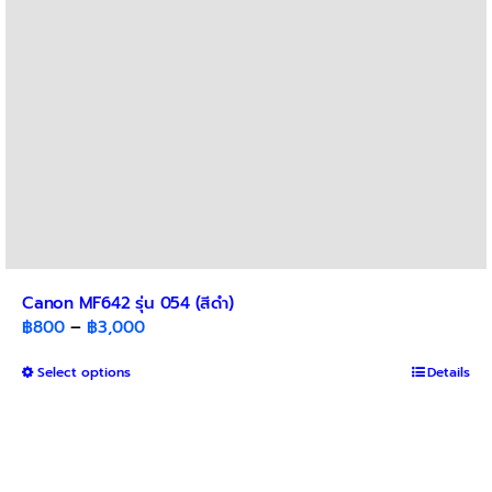
on
the
product
page
Canon MF642 รุ่น 054 (สีดำ)
Price
฿
800
–
฿
3,000
range:
This
Select options
฿800
Details
product
through
has
฿3,000
multiple
variants.