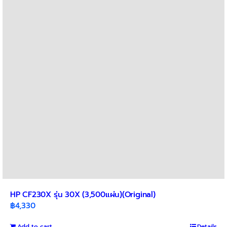
HP CF230X รุ่น 30X (3,500แผ่น)(Original)
฿
4,330
Add to cart
Details