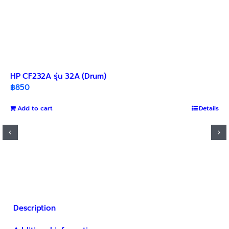
HP CF232A รุ่น 32A (Drum)
฿
850
Add to cart
Details
Description