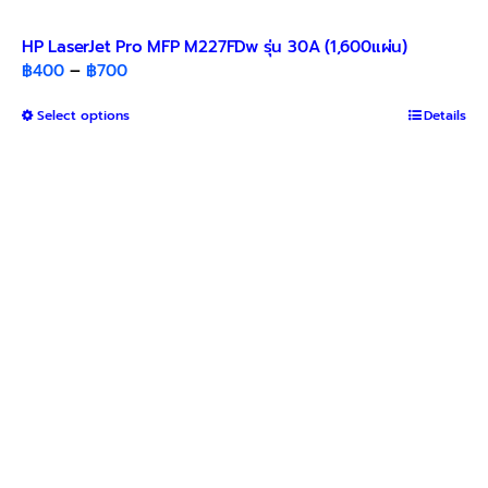
HP LaserJet Pro MFP M227FDw รุ่น 30A (1,600แผ่น)
Price
฿
400
–
฿
700
range:
This
Select options
฿400
Details
product
through
has
฿700
multiple
variants.
The
options
may
be
chosen
on
the
product
page