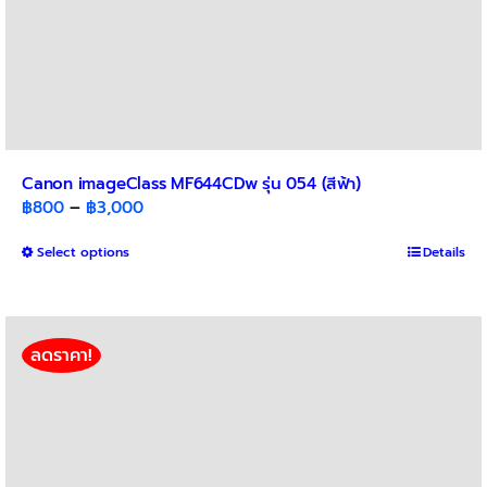
Canon imageClass MF644CDw รุ่น 054 (สีฟ้า)
Price
฿
800
–
฿
3,000
range:
This
Select options
฿800
Details
product
through
has
฿3,000
multiple
variants.
ลดราคา!
The
options
may
be
chosen