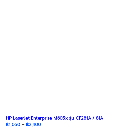
HP LaserJet Enterprise M605x รุ่น CF281A / 81A
Price
฿
1,050
–
฿
2,400
range: