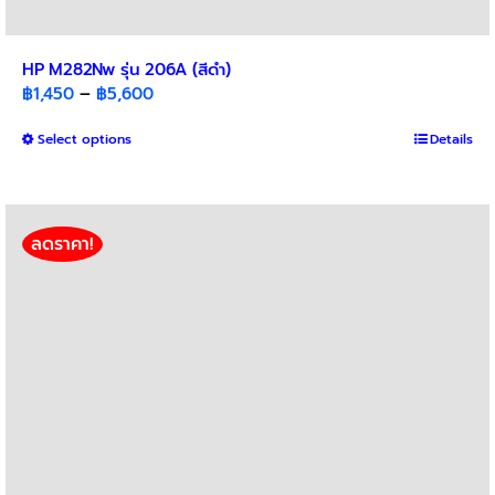
HP M282Nw รุ่น 206A (สีดำ)
Price
฿
1,450
–
฿
5,600
range:
This
Select options
฿1,450
Details
product
through
has
฿5,600
multiple
variants.
ลดราคา!
The
options
may
be
chosen
on
the
product
page