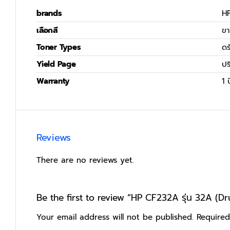
brands
H
เลือกสี
ข
Toner Types
ดร
Yield Page
ปร
Warranty
1 ป
Reviews
There are no reviews yet.
Be the first to review “HP CF232A รุ่น 32A (D
Your email address will not be published.
Required