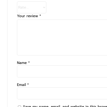
Your review
*
Name
*
Email
*
Save my name, email, and website in this brow