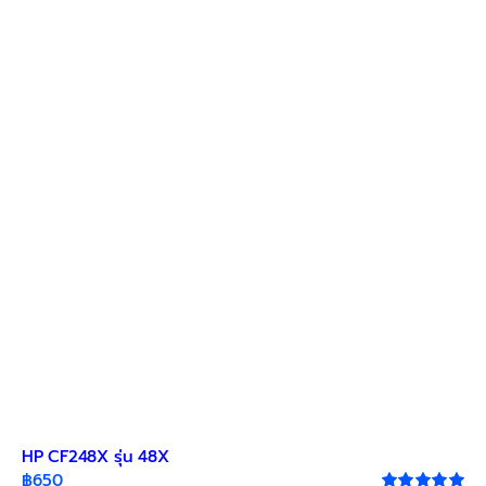
HP CF248X รุ่น 48X
฿
650