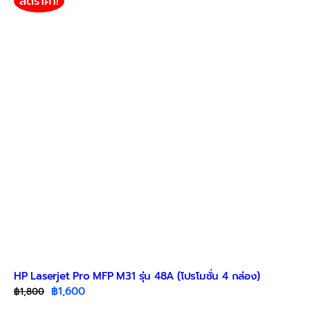
ลดราคา!
HP Laserjet Pro MFP M31 รุ่น 48A (โปรโมชั่น 4 กล่อง)
Original
Current
฿
1,600
฿
1,800
price
price