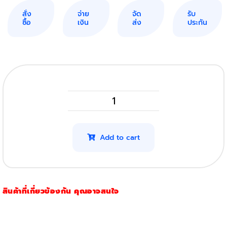
สั่ง
จ่าย
จัด
รับ
ซื้อ
เงิน
ส่ง
ประกัน
HP
Laserjet
Pro
Add to cart
MFP
M31
รุ่น
สินค้าที่เกี่ยวข้องกัน คุณอาจสนใจ
48A
quantity