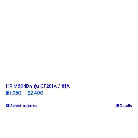
on
the
product
page
HP M604Dn รุ่น CF281A / 81A
Price
฿
1,050
–
฿
2,400
range:
This
Select options
฿1,050
Details
product
through
has
฿2,400
multiple
variants.