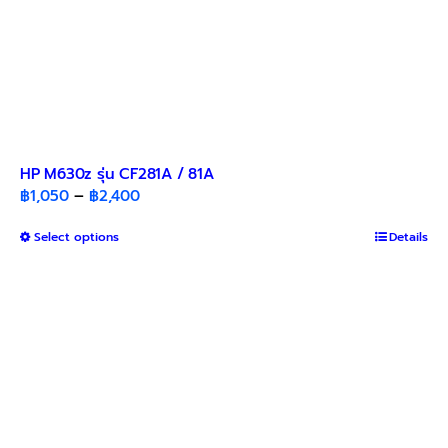
HP M630z รุ่น CF281A / 81A
Price
฿
1,050
–
฿
2,400
range:
This
Select options
฿1,050
Details
product
through
has
฿2,400
multiple
variants.
The
options
may
be
chosen