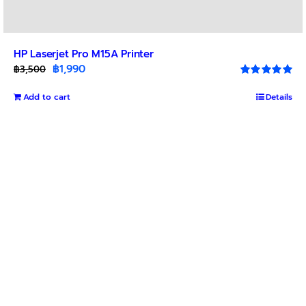
HP Laserjet Pro M15A Printer
Original
Current
฿
1,990
฿
3,500
price
price
Rated
5.00
out of 5
Add to cart
was:
is:
Details
฿3,500.
฿1,990.