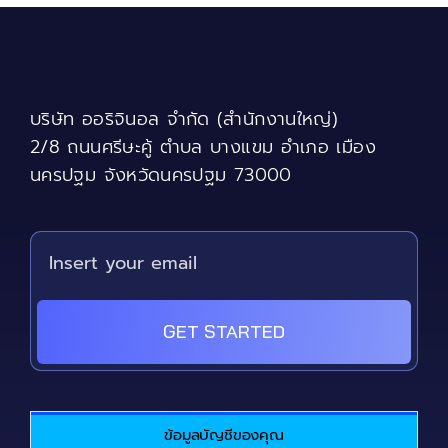
The
options
may
be
chosen
บริษัท ออริจินอล จำกัด (สำนักงานใหญ่)
on
the
2/8 ถนนศรีษะคู้ ตำบล บางแขม อำเภอ เมือง
product
นครปฐม จังหวัดนครปฐม 73000
page
GET STARTED
ข้อมูลบัญชีของคุณ