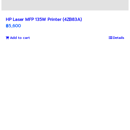
HP Laser MFP 135W Printer (4ZB83A)
฿
5,600
Add to cart
Details