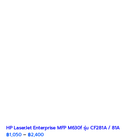
variants.
The
options
may
be
chosen
on
the
product
page
HP LaserJet Enterprise MFP M630f รุ่น CF281A / 81A
Price
฿
1,050
–
฿
2,400