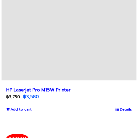
HP Laserjet Pro M15W Printer
Original
Current
฿
3,580
฿
3,750
price
price
Add to cart
was:
is:
Details
฿3,750.
฿3,580.