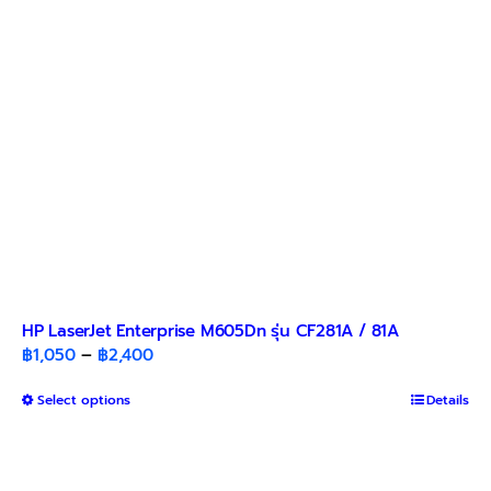
HP LaserJet Enterprise M605Dn รุ่น CF281A / 81A
Price
฿
1,050
–
฿
2,400
range:
This
Select options
฿1,050
Details
product
through
has
฿2,400
multiple