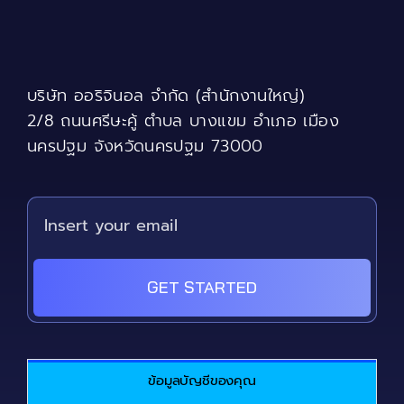
options
may
be
chosen
บริษัท ออริจินอล จำกัด (สำนักงานใหญ่)
on
the
2/8 ถนนศรีษะคู้ ตำบล บางแขม อำเภอ เมือง
product
นครปฐม จังหวัดนครปฐม 73000
page
GET STARTED
ข้อมูลบัญชีของคุณ