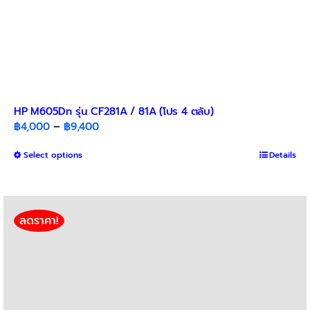
HP M605Dn รุ่น CF281A / 81A (โปร 4 ตลับ)
Price
฿
4,000
–
฿
9,400
range:
This
Select options
฿4,000
Details
product
through
has
฿9,400
multiple
variants.
ลดราคา!
The
options
may
be
chosen
on