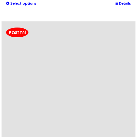
This
Select options
฿800
Details
product
through
has
฿3,000
multiple
variants.
ลดราคา!
The
options
may
be
chosen
on
the
product
page