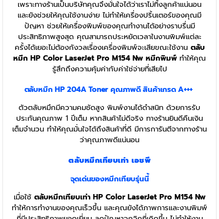
เพราะทางร้านเป็นบริษัทคุณจึงมั่นใจได้ว่าเราไม่ทิ้งลูกค้าแน่นอน
และยังช่วยให้คุณใช้งานง่าย ไม่ทำให้เครื่องปริ้นเตอร์ของคุณมี
ปัญหา ช่วยให้เครื่องพิมพ์ของคุณทำงานได้อย่างราบรื่นมี
ประสิทธิภาพสูงสุด คุณสามารถประหยัดเวลาในงานพิมพ์แต่ละ
ครั้งได้เยอะไม่ต้องกังวลเรื่องเครื่องพิมพ์จะเสียขณะใช้งาน
ตลับ
หมึก HP Color LaserJet Pro M154 Nw
หมึกพิมพ์
ทำให้คุณ
รู้สึกถึงความคุ้มค่ากับค่าใช่จ่ายที่เสียไป
ตลับหมึก HP 204A
Toner
คุณภาพดี สินค้าเกรด A+++
ตัวตลับหมึกมีความคมชัดสูง พิมพ์งานได้ดำสนิท ด้วยการรับ
ประกันคุณภาพ 1 ปีเต็ม หากสินค้าไม่ดีจริง ทางร้านยินดีคืนเงิน
เต็มจำนวน ทำให้คุณมั่นใจได้ถึงสินค้าที่ดี มีการการันตีจากทางร้าน
ว่าคุณภาพดีแน่นอน
ตลับหมึกเทียบเท่า เอชพี
จุดเด่นของหมึกเทียบรุ่นนี้
เมื่อใช้
ตลับหมึกเทียบเท่า HP Color LaserJet Pro M154 Nw
ทำให้การทำงานของคุณเร็วขึ้น และคุณยังได้ภาพการและงานพิมพ์
ที่มีประสิทธิภาพยอดเยี่ยม ลดปัญหาจุกจิกที่เกิดขึ้น ไม่ทำให้งาน