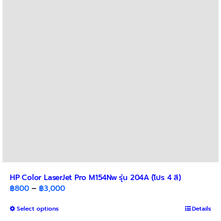
HP Color LaserJet Pro M154Nw รุ่น 204A (โปร 4 สี)
Price
฿
800
–
฿
3,000
range:
This
Select options
฿800
Details
product
through