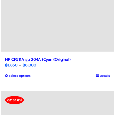
product
page
HP CF511A รุ่น 204A (Cyan)(Original)
Price
฿
1,850
–
฿
8,000
range:
This
Select options
฿1,850
Details
product
through
has
฿8,000
multiple
variants.
ลดราคา!
The
options