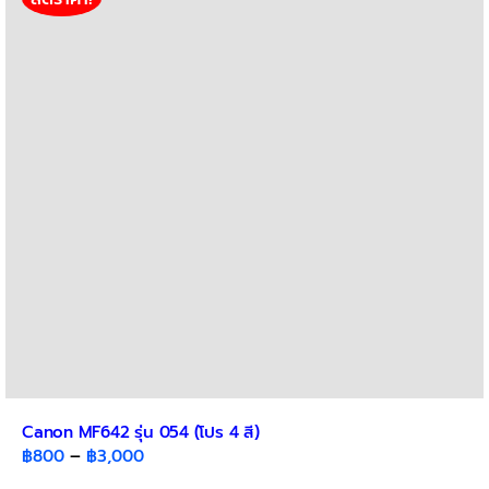
The
options
may
be
chosen
on
the
product
page
Canon MF642 รุ่น 054 (โปร 4 สี)
Price
฿
800
–
฿
3,000
range: