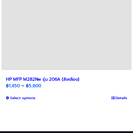
the
product
page
HP MFP M282Nw รุ่น 206A (สีเหลือง)
Price
฿
1,450
–
฿
5,600
range:
This
Select options
฿1,450
Details
product
through
has
฿5,600
multiple
variants.
The