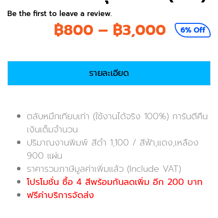
Be the first to leave a review.
Price
฿
800
–
฿
3,000
6% Off
range:
฿800
รายละเอียด
throug
฿3,00
ตลับหมึกเทียบเท่า (ใช้งานได้จริง 100%) การันตีคืน
เงินเต็มจำนวน
ปริมาณงานพิมพ์ สีดำ 1,100 / สีฟ้า,แดง,เหลือง
900 แผ่น
ราคารวมภาษีมูลค่าเพิ่มแล้ว (Include VAT)
โปรโมชั่น ซื้อ 4 สีพร้อมกันลดเพิ่ม อีก 200 บาท
ฟรีค่าบริการจัดส่ง