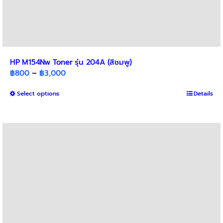
HP M154Nw Toner รุ่น 204A (สีชมพู)
Price
฿
800
–
฿
3,000
range:
This
Select options
฿800
Details
product
through
has
฿3,000
multiple
variants.
The
options
may
be
chosen
on
the