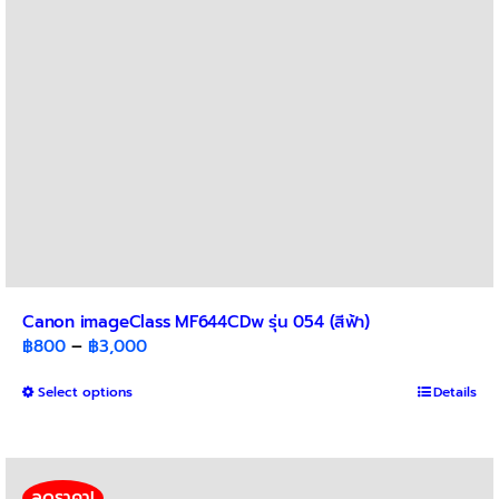
Canon imageClass MF644CDw รุ่น 054 (สีฟ้า)
Price
฿
800
–
฿
3,000
range:
This
Select options
฿800
Details
product
through
has
฿3,000
multiple
variants.
ลดราคา!