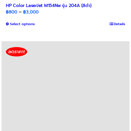
HP Color LaserJet M154Nw รุ่น 204A (สีดำ)
Price
฿
800
–
฿
3,000
range:
This
Select options
฿800
Details
product
through
has
฿3,000
multiple
variants.
ลดราคา!
The
options
may
be
chosen
on
the
product
page