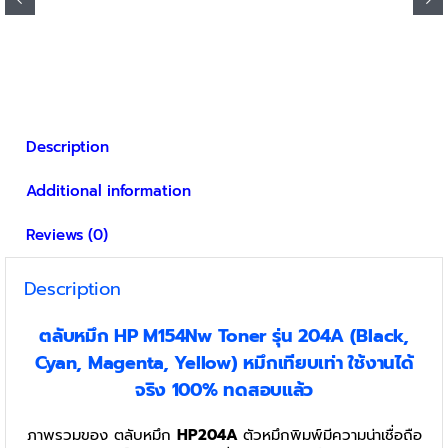
multiple
variants.
The
options
may
be
Description
chosen
on
Additional information
the
product
Reviews (0)
page
Description
ตลับหมึก HP M154Nw
Toner
รุ่น
204A
(Black,
Cyan, Magenta, Yellow) หมึกเทียบเท่า ใช้งานได้
จริง 100% ทดสอบแล้ว
ภาพรวมของ ตลับหมึก
HP204A
ตัวหมึกพิมพ์มีความน่าเชื่อถือ