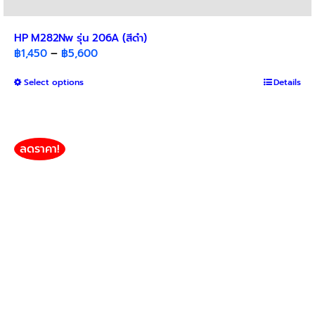
HP M282Nw รุ่น 206A (สีดำ)
Price
฿
1,450
–
฿
5,600
range:
This
Select options
฿1,450
Details
product
through
has
฿5,600
multiple
variants.
ลดราคา!
The
options
may
be
chosen
on
the
product
page