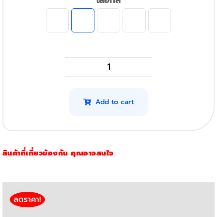
เลือกสี
HP
M154Nw
รุ่น
Add to cart
204A
(สี
ฟ้า)
สินค้าที่เกี่ยวข้องกัน คุณอาจสนใจ
quantity
ลดราคา!