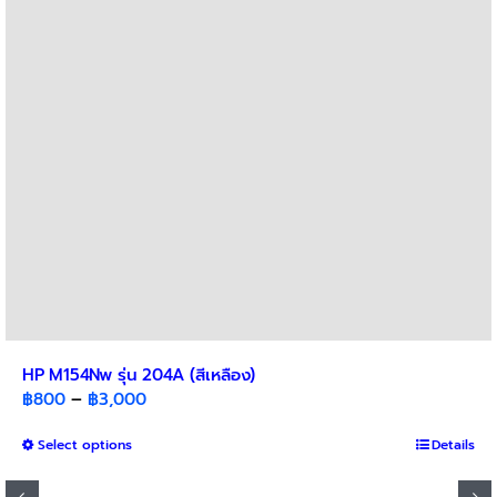
may
be
chosen
on
the
product
page
HP M154Nw รุ่น 204A (สีเหลือง)
Price
฿
800
–
฿
3,000
range:
This
Select options
฿800
Details
product
through
has
฿3,000