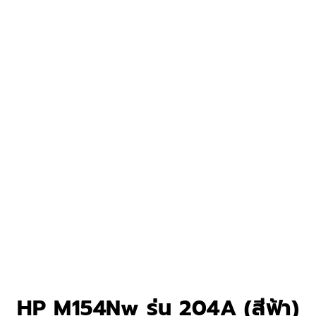
HP M154Nw รุ่น 204A (สีฟ้า)