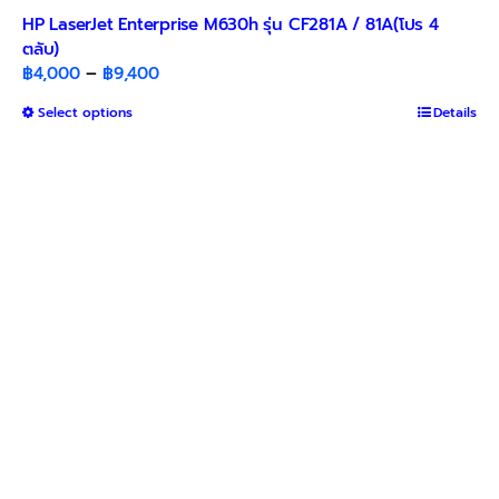
HP LaserJet Enterprise M630h รุ่น CF281A / 81A(โปร 4
ตลับ)
Price
฿
4,000
–
฿
9,400
range:
This
Select options
Details
฿4,000
product
through
has
฿9,400
multiple
variants.
The
options
may
be
chosen
on
the
product
page