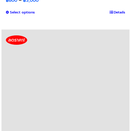
Price
฿
800
–
฿
3,000
range:
This
Select options
฿800
Details
product
through
has
฿3,000
multiple
variants.
ลดราคา!
The
options
may
be
chosen
on
the
product
page