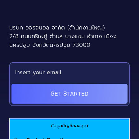
may
be
chosen
บริษัท ออริจินอล จำกัด (สำนักงานใหญ่)
on
the
2/8 ถนนศรีษะคู้ ตำบล บางแขม อำเภอ เมือง
product
นครปฐม จังหวัดนครปฐม 73000
page
GET STARTED
ข้อมูลบัญชีของคุณ