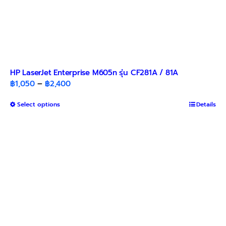
HP LaserJet Enterprise M605n รุ่น CF281A / 81A
Price
฿
1,050
–
฿
2,400
range:
This
Select options
฿1,050
Details
product
through
has
฿2,400
multiple
variants.
The
options
may
be
chosen
on