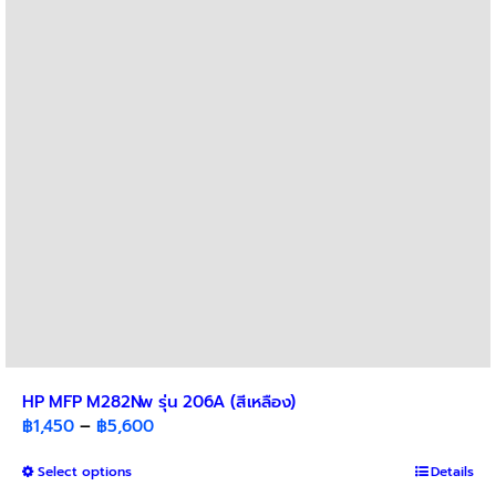
options
may
be
chosen
on
the
product
page
HP MFP M282Nw รุ่น 206A (สีเหลือง)
Price
฿
1,450
–
฿
5,600
range:
This
Select options
฿1,450
Details