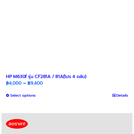
HP M630f รุ่น CF281A / 81A(โปร 4 ตลับ)
Price
฿
4,000
–
฿
9,400
range:
This
Select options
฿4,000
Details
product
through
has
฿9,400
multiple
variants.
ลดราคา!
The