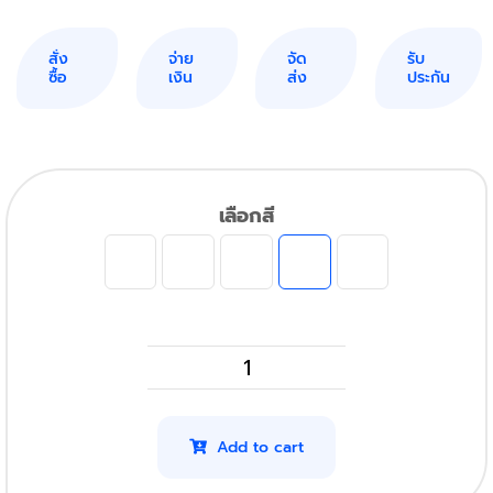
สั่ง
จ่าย
จัด
รับ
ซื้อ
เงิน
ส่ง
ประกัน
เลือกสี
HP
CF512A
รุ่น
Add to cart
204A