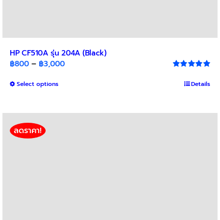
HP CF510A รุ่น 204A (Black)
Price
฿
800
–
฿
3,000
range:
Rated
5.00
out of 5
This
Select options
฿800
Details
product
through
has
฿3,000
multiple
variants.
ลดราคา!
The
options
may
be
chosen
on
the
product