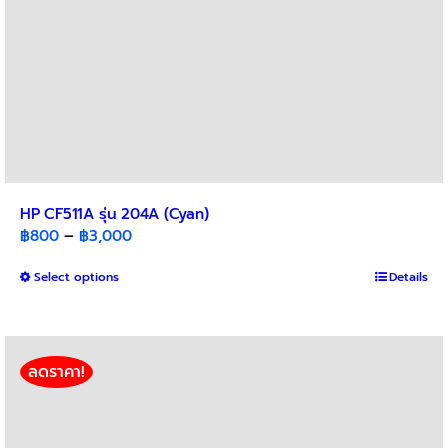
page
HP CF511A รุ่น 204A (Cyan)
Price
฿
800
–
฿
3,000
range:
This
Select options
฿800
Details
product
through
has
฿3,000
multiple
variants.
ลดราคา!
The
options
may