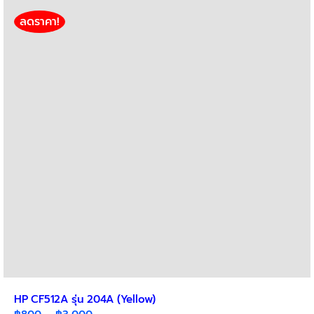
multiple
variants.
ลดราคา!
The
options
may
be
chosen
on
the
product
page
HP CF512A รุ่น 204A (Yellow)