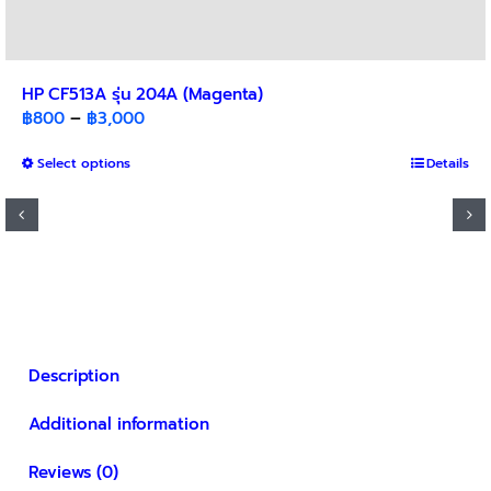
HP CF513A รุ่น 204A (Magenta)
Price
฿
800
–
฿
3,000
range:
This
Select options
฿800
Details
product
through
has
฿3,000
multiple
variants.
The
options
may
be
Description
chosen
on
Additional information
the
product
Reviews (0)
page