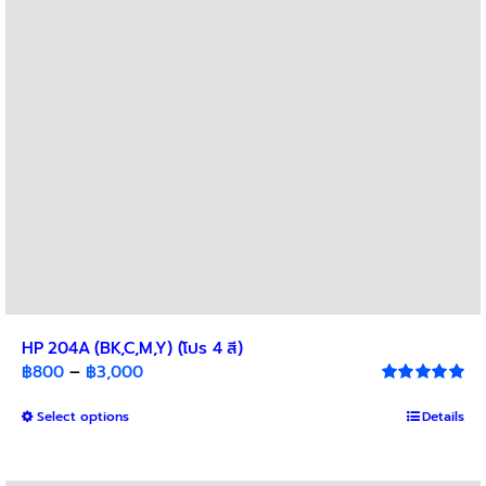
be
chosen
on
the
product
page
HP 204A (BK,C,M,Y) (โปร 4 สี)
Price
฿
800
–
฿
3,000
range:
Rated
5.00
out of 5
This
Select options
฿800
Details
product
through
has
฿3,000