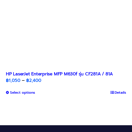
the
product
page
HP LaserJet Enterprise MFP M630f รุ่น CF281A / 81A
Price
฿
1,050
–
฿
2,400
range:
This
Select options
฿1,050
Details
product
through
has
฿2,400
multiple
variants.
The
options