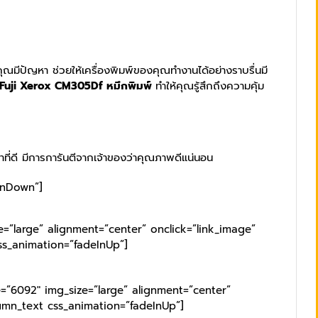
องคุณมีปัญหา ช่วยให้เครื่องพิมพ์ของคุณทำงานได้อย่างราบรื่นมี
 Fuji Xerox CM305Df หมึกพิมพ์
ทำให้คุณรู้สึกถึงความคุ้ม
้าที่ดี มีการการันตีจากเจ้าของว่าคุณภาพดีแน่นอน
InDown”]
=”large” alignment=”center” onclick=”link_image”
ss_animation=”fadeInUp”]
=”6092″ img_size=”large” alignment=”center”
umn_text css_animation=”fadeInUp”]