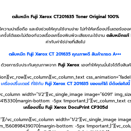
ตลับหมึก Fuji Xerox CT201635
Toner
Original 100%
ีความน่าเชื่อถือ และยังช่วยให้คุณใช้งานง่าย ไม่ทำให้เครื่องปริ้นเตอร์ข
ั้งได้เยอะไม่ต้องกังวลเรื่องเครื่องพิมพ์จะเสียขณะใช้งาน
ตลับหมึกแท้
ค่ากับค่าใช่จ่ายที่เสียไป
ตลับหมึก Fuji Xerox CT 201635
คุณภาพดี สินค้าเกรด A+++
ิท ด้วยการรับประกันคุณภาพจาก
Fuji Xerox
เองทำให้คุณมั่นใจได้ถึงสินค
tion][vc_row][vc_column][vc_column_text css_animation=”fade
เครื่องปริ้นเตอร์ ที่ใช้กับ
Fuji Xerox
CT 201635
ของแท้ได้ มีดังต่อไปนี้
vc_column width=”1/2″][vc_single_image image=”6091″ img_size
415330{margin-bottom: -5px !important;}”][vc_column_text c
เครื่องปริ้น Fuji Xerox DocuPrint CP305d
e”][/vc_column][vc_column width=”1/2″][vc_single_image image
tom_1560898439070{margin-bottom: -5px !important;}”][vc_col