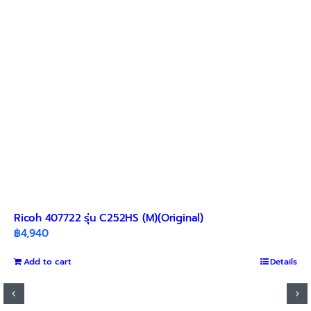
Ricoh 407722 รุ่น C252HS (M)(Original)
฿
4,940
Add to cart
Details