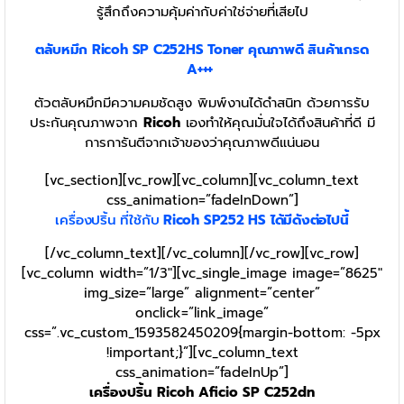
รู้สึกถึงความคุ้มค่ากับค่าใช่จ่ายที่เสียไป
ตลับหมึก Ricoh SP C252HS Toner
คุณภาพดี สินค้าเกรด
A+++
ตัวตลับหมึกมีความคมชัดสูง พิมพ์งานได้ดำสนิท ด้วยการรับ
ประกันคุณภาพจาก
Ricoh
เองทำให้คุณมั่นใจได้ถึงสินค้าที่ดี มี
การการันตีจากเจ้าของว่าคุณภาพดีแน่นอน
[vc_section][vc_row][vc_column][vc_column_text
css_animation=”fadeInDown”]
เครื่องปริ้น ที่ใช้กับ
Ricoh SP252 HS
ได้มีดังต่อไปนี้
[/vc_column_text][/vc_column][/vc_row][vc_row]
[vc_column width=”1/3″][vc_single_image image=”8625″
img_size=”large” alignment=”center”
onclick=”link_image”
css=”.vc_custom_1593582450209{margin-bottom: -5px
!important;}”][vc_column_text
css_animation=”fadeInUp”]
เครื่องปริ้น Ricoh Aficio SP C252dn