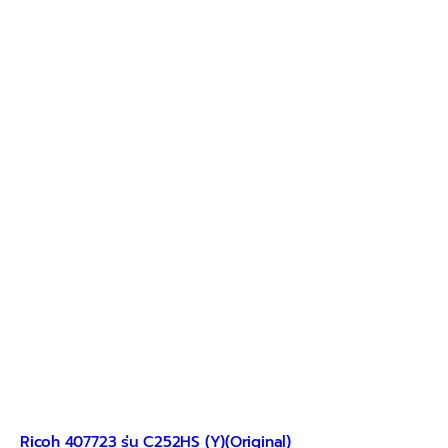
Ricoh 407723 รุ่น C252HS (Y)(Original)