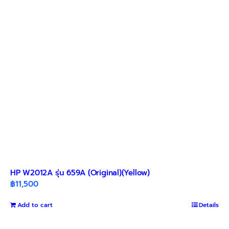
HP W2012A รุ่น 659A (Original)(Yellow)
฿
11,500
Add to cart
Details