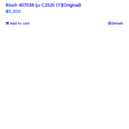
Ricoh 407538 รุ่น C252S (Y)(Original)
฿
5,200
Add to cart
Details