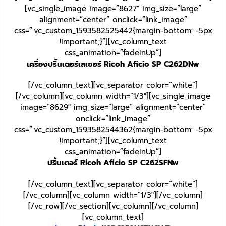
[vc_single_image image=”8627″ img_size=”large”
alignment=”center” onclick=”link_image”
css=”.vc_custom_1593582525442{margin-bottom: -5px
!important;}”][vc_column_text
css_animation=”fadeInUp”]
เครื่องปริ้นเตอร์เลเซอร์ Ricoh Aficio SP C262DNw
[/vc_column_text][vc_separator color=”white”]
[/vc_column][vc_column width=”1/3″][vc_single_image
image=”8629″ img_size=”large” alignment=”center”
onclick=”link_image”
css=”.vc_custom_1593582544362{margin-bottom: -5px
!important;}”][vc_column_text
css_animation=”fadeInUp”]
ปริ้นเตอร์ Ricoh Aficio SP C262SFNw
[/vc_column_text][vc_separator color=”white”]
[/vc_column][vc_column width=”1/3″][/vc_column]
[/vc_row][/vc_section][vc_column][/vc_column]
[vc_column_text]