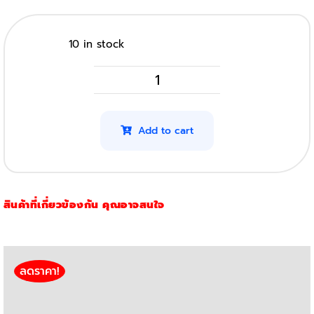
10 in stock
Ricoh
407721
รุ่น
Add to cart
C252HS
(C)
(Original)
สินค้าที่เกี่ยวข้องกัน คุณอาจสนใจ
quantity
ลดราคา!