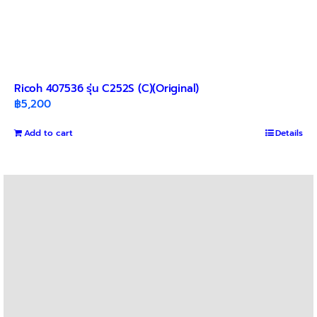
Ricoh 407536 รุ่น C252S (C)(Original)
฿
5,200
Add to cart
Details