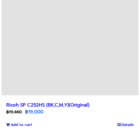
Ricoh SP C252HS (BK,C,M,Y)(Original)
Original
Current
฿
19,000
฿
19,460
price
price
Add to cart
was:
is:
Details
฿19,460.
฿19,000.