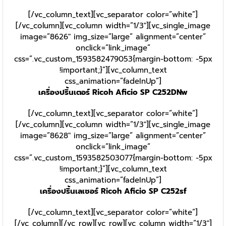
[/vc_column_text][vc_separator color=”white”]
[/vc_column][vc_column width=”1/3″][vc_single_image
image=”8626″ img_size=”large” alignment=”center”
onclick=”link_image”
css=”.vc_custom_1593582479053{margin-bottom: -5px
!important;}”][vc_column_text
css_animation=”fadeInUp”]
เครื่องปริ้นเตอร์ Ricoh Aficio SP C252DNw
[/vc_column_text][vc_separator color=”white”]
[/vc_column][vc_column width=”1/3″][vc_single_image
image=”8628″ img_size=”large” alignment=”center”
onclick=”link_image”
css=”.vc_custom_1593582503077{margin-bottom: -5px
!important;}”][vc_column_text
css_animation=”fadeInUp”]
เครื่องปริ้นเลเซอร์ Ricoh Aficio SP C252sf
[/vc_column_text][vc_separator color=”white”]
[/vc_column][/vc_row][vc_row][vc_column width=”1/3″]