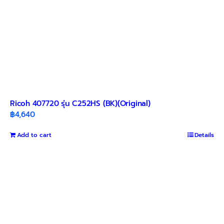
Ricoh 407720 รุ่น C252HS (BK)(Original)
฿
4,640
Add to cart
Details