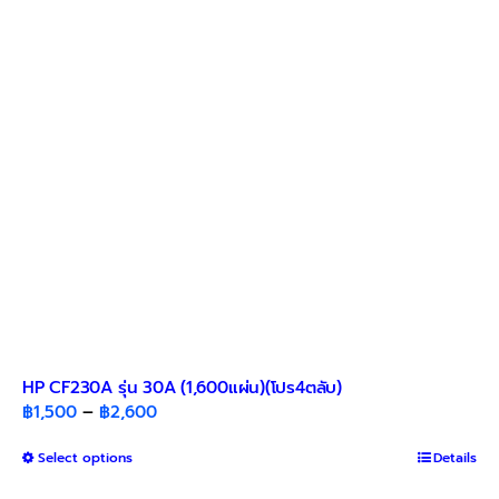
HP CF230A รุ่น 30A (1,600แผ่น)(โปร4ตลับ)
Price
฿
1,500
–
฿
2,600
range:
This
Select options
฿1,500
Details
product
through