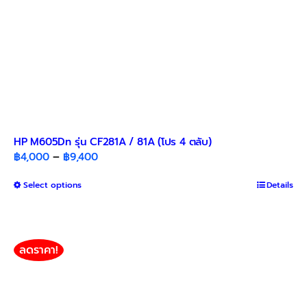
page
HP M605Dn รุ่น CF281A / 81A (โปร 4 ตลับ)
Price
฿
4,000
–
฿
9,400
range:
This
Select options
฿4,000
Details
product
through
has
฿9,400
multiple
variants.
ลดราคา!
The
options
may
be