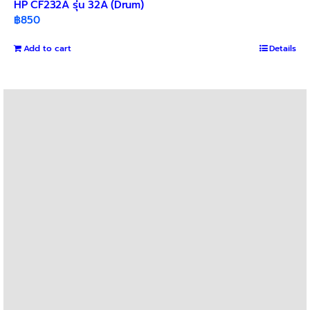
HP CF232A รุ่น 32A (Drum)
฿
850
Add to cart
Details