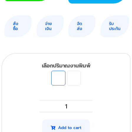
สั่ง
จ่าย
จัด
รับ
ซื้อ
เงิน
ส่ง
ประกัน
เลือกปริมาณงานพิมพ์
HP
CF230A
รุ่น
Add to cart