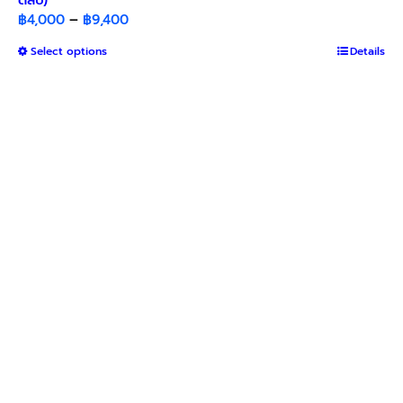
Price
฿
4,000
–
฿
9,400
range:
This
Select options
Details
฿4,000
product
through
has
฿9,400
multiple
variants.
The
options
may
be
chosen
on
the
product
page