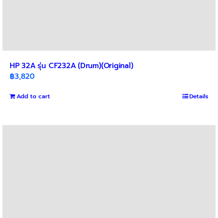
HP 32A รุ่น CF232A (Drum)(Original)
฿
3,820
Add to cart
Details