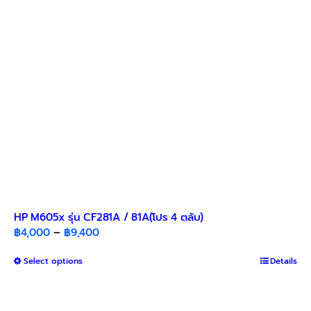
chosen
on
the
product
page
HP M605x รุ่น CF281A / 81A(โปร 4 ตลับ)​
Price
฿
4,000
–
฿
9,400
range:
This
Select options
฿4,000
Details
product
through
has
฿9,400
multiple