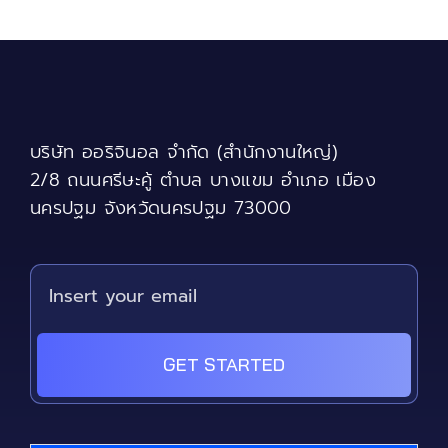
variants.
The
options
may
be
chosen
บริษัท ออริจินอล จำกัด (สำนักงานใหญ่)
on
the
2/8 ถนนศรีษะคู้ ตำบล บางแขม อำเภอ เมือง
product
นครปฐม จังหวัดนครปฐม 73000
page
GET STARTED