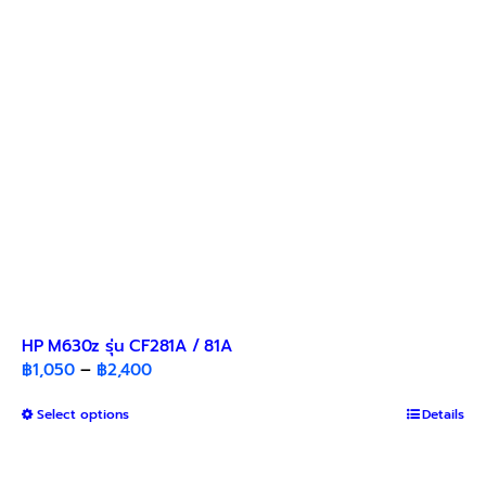
HP M630z รุ่น CF281A / 81A
Price
฿
1,050
–
฿
2,400
range:
This
Select options
฿1,050
Details
product
through
has
฿2,400