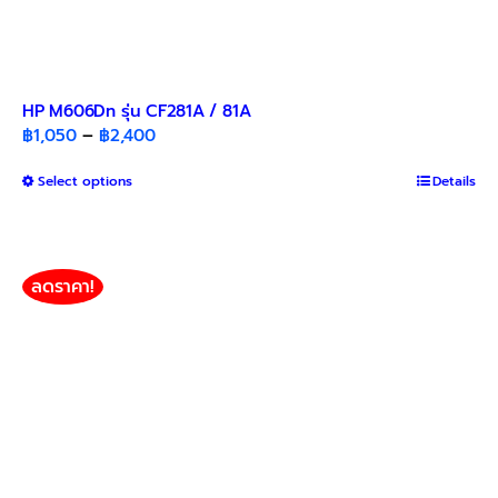
HP M606Dn รุ่น CF281A / 81A
Price
฿
1,050
–
฿
2,400
range:
This
Select options
฿1,050
Details
product
through
has
฿2,400
multiple
variants.
ลดราคา!
The
options
may
be
chosen
on
the
product