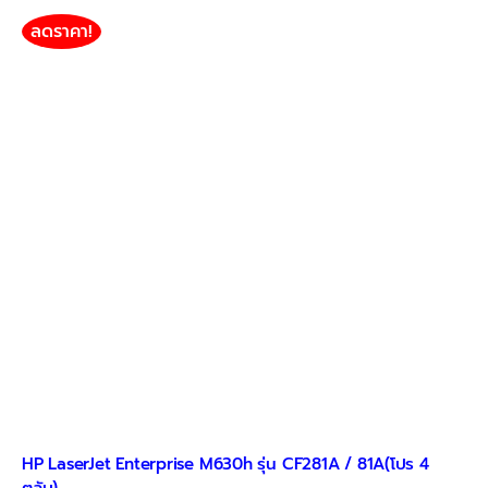
multiple
variants.
ลดราคา!
The
options
may
be
chosen
on
the
product
page
HP LaserJet Enterprise M630h รุ่น CF281A / 81A(โปร 4
ตลับ)