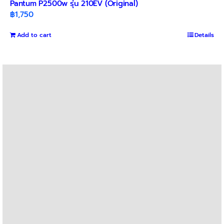
Pantum P2500w รุ่น 210EV (Original)
฿
1,750
Add to cart
Details