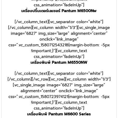
css_animation=”fadeInUp”]
เครื่องปริ้นเตอร์เลเซอร์ Pantum M6500Nw
[/vc_column_text][vc_separator color=”white”]
[/vc_column][vc_column width=”1/3″][vc_single_image
image=”6827″ img_size=”large” alignment=”center”
onclick=”link_image”
css=”.vc_custom_1580712543218{margin-bottom: -5px
!important;}”][vc_column_text
css_animation=”fadeInUp”]
เครื่องพิมพ์ Pantum M6550NW
[/vc_column_text][vc_separator color=”white”]
[/vc_column][/vc_row][vc_row][vc_column width=”1/3″]
[vc_single_image image=”6827″ img_size=”large”
alignment=”center” onclick=”link_image”
css=”.vc_custom_1580723974121{margin-bottom: -5px
!important;}”][vc_column_text
css_animation=”fadeInUp”]
เครื่องพิมพ์ Pantum M6600 Series