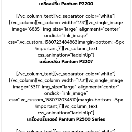
เครื่องปริ้น Pantum P2200
[/vc_column_text][vc_separator color=”white”]
[/vc_column][vc_column width=”1/3″][vc_single_image
image=”6835″ img_size=”large” alignment=”center”
onclick=”link_image”
css=”.vc_custom_1580723484863{margin-bottom: -5px
!important;}”][vc_column_text
css_animation=”fadeInUp”]
เครื่องปริ้น Pantum P2207
[/vc_column_text][vc_separator color=”white”]
[/vc_column][vc_column width=”1/3″][vc_single_image
image=”5311″ img_size=”large” alignment=”center”
onclick=”link_image”
css=”.vc_custom_1580712034510{margin-bottom: -5px
!important;}”][vc_column_text
css_animation=”fadeInUp”]
เครื่องปริ้นเตอร์ Pantum P2500 Series
[/vc_column_text][vc_separator color=”white”]