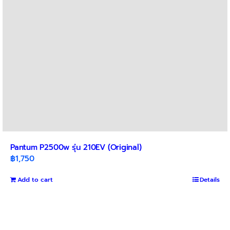
Pantum P2500w รุ่น 210EV (Original)
฿
1,750
Add to cart
Details