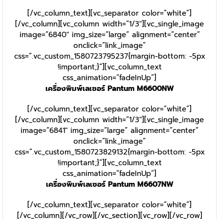
[/vc_column_text][vc_separator color=”white”]
[/vc_column][vc_column width=”1/3″][vc_single_image
image=”6840″ img_size=”large” alignment=”center”
onclick=”link_image”
css=”.vc_custom_1580723795237{margin-bottom: -5px
!important;}”][vc_column_text
css_animation=”fadeInUp”]
เครื่องพิมพ์เลเซอร์ Pantum M6600NW
[/vc_column_text][vc_separator color=”white”]
[/vc_column][vc_column width=”1/3″][vc_single_image
image=”6841″ img_size=”large” alignment=”center”
onclick=”link_image”
css=”.vc_custom_1580723829132{margin-bottom: -5px
!important;}”][vc_column_text
css_animation=”fadeInUp”]
เครื่องพิมพ์เลเซอร์ Pantum M6607NW
[/vc_column_text][vc_separator color=”white”]
[/vc_column][/vc_row][/vc_section][vc_row][/vc_row]