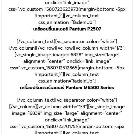
onclick=”link_image”
css=”.vc_custom_1580723623973{margin-bottom: -5px
!important;}”][vc_column_text
css_animation=”fadeInUp”]
เครื่องปริ้นเลเซอร์ Pantum P2507
[/vc_column_text][vc_separator color=”white”]
[/vc_column][/vc_row][vc_row][vc_column width=”1/3″]
[vc_single_image image=”6828″ img_size=”large”
alignment=”center” onclick=”link_image”
css=”.vc_custom_1580712512865{margin-bottom: -5px
!important;}”][vc_column_text
css_animation=”fadeInUp”]
เครื่องปริ้นเตอร์เลเซอร์ Pantum M6500 Series
[/vc_column_text][vc_separator color=”white”]
[/vc_column][vc_column width=”1/3″][vc_single_image
image=”6839″ img_size=”large” alignment=”center”
onclick=”link_image”
css=”.vc_custom_1580723701751{margin-bottom: -5px
!important;}”][vc_column_text