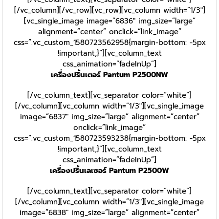
[/vc_column][/vc_row][vc_row][vc_column width=”1/3″]
[vc_single_image image=”6836″ img_size=”large”
alignment=”center” onclick=”link_image”
css=”.vc_custom_1580723562958{margin-bottom: -5px
!important;}”][vc_column_text
css_animation=”fadeInUp”]
เครื่องปริ้นเตอร์ Pantum P2500NW
[/vc_column_text][vc_separator color=”white”]
[/vc_column][vc_column width=”1/3″][vc_single_image
image=”6837″ img_size=”large” alignment=”center”
onclick=”link_image”
css=”.vc_custom_1580723593238{margin-bottom: -5px
!important;}”][vc_column_text
css_animation=”fadeInUp”]
เครื่องปริ้นเลเซอร์ Pantum P2500W
[/vc_column_text][vc_separator color=”white”]
[/vc_column][vc_column width=”1/3″][vc_single_image
image=”6838″ img_size=”large” alignment=”center”