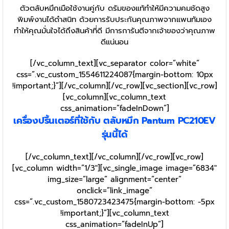
ตัวตลับหมึกเมือใช้งานคู่กับ ดรัมของแท้ทำให้มีความคมชัดสูง
พิมพ์งานได้ดำสนิท ด้วยการรับประกันคุณภาพจากแพนทัมเอง
ทำให้คุณมั่นใจได้ถึงสินค้าที่ดี มีการการันตีจากเจ้าของว่าคุณภาพ
ดีแน่นอน
[/vc_column_text][vc_separator color=”white”
css=”.vc_custom_1554611224087{margin-bottom: 10px
!important;}”][/vc_column][/vc_row][vc_section][vc_row]
[vc_column][vc_column_text
css_animation=”fadeInDown”]
เครื่องปริ้นเตอร์ที่ใช้กับ ตลับหมึก Pantum PC210EV
รุ่นนี้ได้
[/vc_column_text][/vc_column][/vc_row][vc_row]
[vc_column width=”1/3″][vc_single_image image=”6834″
img_size=”large” alignment=”center”
onclick=”link_image”
css=”.vc_custom_1580723423475{margin-bottom: -5px
!important;}”][vc_column_text
css_animation=”fadeInUp”]