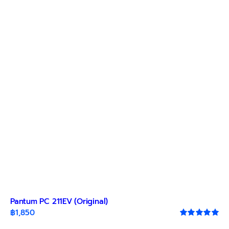
Pantum PC 211EV (Original)
฿
1,850
Rated
5.00