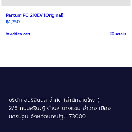
Pantum PC 210EV (Original)
฿
1,750
Add to cart
Details
บริษัท ออริจินอล จำกัด (สำนักงานใหญ่)
2/8 ถนนศรีษะคู้ ตำบล บางแขม อำเภอ เมือง
นครปฐม จังหวัดนครปฐม 73000