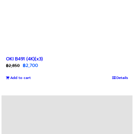
OKI B491 (4K)(x3)
Original
Current
฿
2,700
฿
2,850
price
price
Add to cart
was:
is:
Details
฿2,850.
฿2,700.