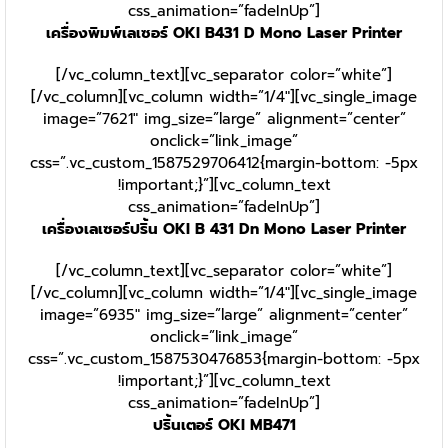
css_animation=”fadeInUp”]
เครื่องพิมพ์เลเซอร์ OKI B431 D Mono Laser Printer
[/vc_column_text][vc_separator color=”white”]
[/vc_column][vc_column width=”1/4″][vc_single_image
image=”7621″ img_size=”large” alignment=”center”
onclick=”link_image”
css=”.vc_custom_1587529706412{margin-bottom: -5px
!important;}”][vc_column_text
css_animation=”fadeInUp”]
เครื่องเลเซอร์ปริ้น OKI B 431 Dn Mono Laser Printer
[/vc_column_text][vc_separator color=”white”]
[/vc_column][vc_column width=”1/4″][vc_single_image
image=”6935″ img_size=”large” alignment=”center”
onclick=”link_image”
css=”.vc_custom_1587530476853{margin-bottom: -5px
!important;}”][vc_column_text
css_animation=”fadeInUp”]
ปริ้นเตอร์ OKI MB471