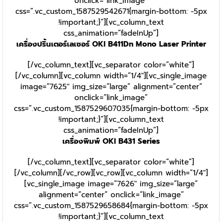
onclick=”link_image”
css=”.vc_custom_1587529542671{margin-bottom: -5px
!important;}”][vc_column_text
css_animation=”fadeInUp”]
เครื่องปริ้นเตอร์เลเซอร์ OKI B411Dn Mono Laser Printer
[/vc_column_text][vc_separator color=”white”]
[/vc_column][vc_column width=”1/4″][vc_single_image
image=”7625″ img_size=”large” alignment=”center”
onclick=”link_image”
css=”.vc_custom_1587529607035{margin-bottom: -5px
!important;}”][vc_column_text
css_animation=”fadeInUp”]
เครื่องพิมพ์ OKI B431 Series
[/vc_column_text][vc_separator color=”white”]
[/vc_column][/vc_row][vc_row][vc_column width=”1/4″]
[vc_single_image image=”7626″ img_size=”large”
alignment=”center” onclick=”link_image”
css=”.vc_custom_1587529658684{margin-bottom: -5px
!important;}”][vc_column_text