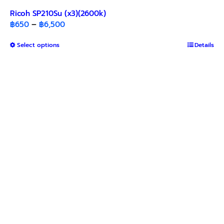
Ricoh SP210Su (x3)(2600k)
Price
฿
650
–
฿
6,500
range:
This
Select options
฿650
Details
product
through
has
฿6,500
multiple
variants.
The
options
may
be
chosen
on
the
product
page