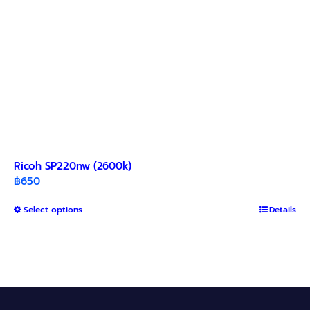
Ricoh SP220nw (2600k)
฿
650
This
Select options
Details
product
has
multiple
variants.
The
options