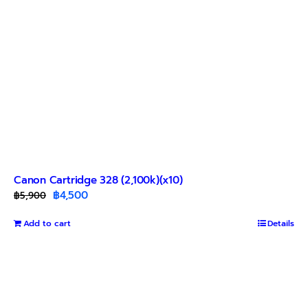
Canon Cartridge 328 (2,100k)(x10)
Original
Current
฿
4,500
฿
5,900
price
price
Add to cart
was:
is:
Details
฿5,900.
฿4,500.