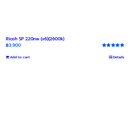
Ricoh SP 220nw (x6)(2600k)
฿
3,900
Rated
5.00
out of 5
Add to cart
Details