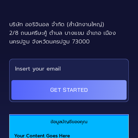
may
be
chosen
บริษัท ออริจินอล จำกัด (สำนักงานใหญ่)
on
the
2/8 ถนนศรีษะคู้ ตำบล บางแขม อำเภอ เมือง
product
นครปฐม จังหวัดนครปฐม 73000
page
GET STARTED
ข้อมูลบัญชีของคุณ
Your Content Goes Here