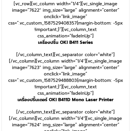
[vc_row][vc_column width=”1/4″][vc_single_image
image=”7622″ img_size=”large” alignment=”center”
onclick=”link_image”
css=”.vc_custom_1587529408357{margin-bottom: -5px
!important;}”][vc_column_text
css_animation=”fadeInUp”]
เครื่องปริ้น OKI B411 Series
[/vc_column_text][vc_separator color=”white”]
[/vc_column][vc_column width=”1/4″][vc_single_image
image=”7623″ img_size=”large” alignment=”center”
onclick=”link_image”
css=”.vc_custom_1587529488803{margin-bottom: -5px
!important;}”][vc_column_text
css_animation=”fadeInUp”]
เครื่องปริ้นเตอร์ OKI B411D Mono Laser Printer
[/vc_column_text][vc_separator color=”white”]
[/vc_column][vc_column width=”1/4″][vc_single_image
image=”7624″ img_size=”large” alignment=”center”