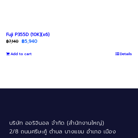
Fuji P355D (10K)(x6)
Original
Current
฿
5,940
฿
7,140
price
price
Add to cart
was:
is:
Details
฿7,140.
฿5,940.
บริษัท ออริจินอล จำกัด (สำนักงานใหญ่)
2/8 ถนนศรีษะคู้ ตำบล บางแขม อำเภอ เมือง