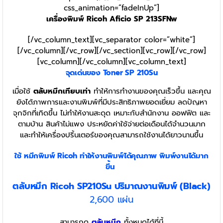
css_animation=”fadeInUp”]
เครื่องพิมพ์ Ricoh Aficio SP 213SFNw
[/vc_column_text][vc_separator color=”white”]
[/vc_column][/vc_row][/vc_section][vc_row][/vc_row]
[vc_column][/vc_column][vc_column_text]
จุดเด่นของ Toner
SP 210Su
เมื่อใช้
ตลับหมึกเทียบเท่า
ทำให้การทำงานของคุณเร็วขึ้น และคุณ
ยังได้ภาพการและงานพิมพ์ที่มีประสิทธิภาพยอดเยี่ยม ลดปัญหา
จุกจิกที่เกิดขึ้น ไม่ทำให้งานสะดุด เหมาะกับสำนักงาน ออฟฟิต และ
ตามบ้าน สินค้าไม่แพง ประหยัดค่าใช้จ่ายต่อเดือนได้จำนวนมาก
และทำให้เครื่องปริ้นเตอร์ของคุณสามารถใช้งานได้ยาวนานขึ้น
ใช้ หมึกพิมพ์ Ricoh
ทำให้งานพิมพ์ได้คุณภาพ พิมพ์งานได้มาก
ขึ้น
ตลับหมึก Ricoh SP210Su ปริมาณงานพิมพ์ (Black)
2,600 แผ่น
สามารถดู
ตลับหมึก
ทั้งหมดได้ที่นี้