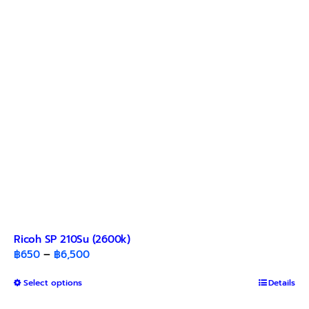
Ricoh SP 210Su (2600k)
Price
฿
650
–
฿
6,500
range:
This
Select options
฿650
Details
product
through