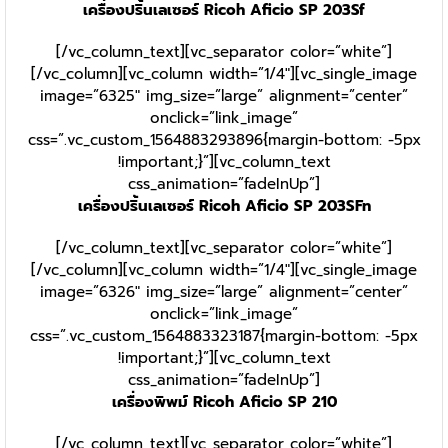
เครื่องปริ้นเลเซอร์ Ricoh Aficio SP 203Sf
[/vc_column_text][vc_separator color=”white”]
[/vc_column][vc_column width=”1/4″][vc_single_image
image=”6325″ img_size=”large” alignment=”center”
onclick=”link_image”
css=”.vc_custom_1564883293896{margin-bottom: -5px
!important;}”][vc_column_text
css_animation=”fadeInUp”]
เครื่องปริ้นเลเซอร์ Ricoh Aficio SP 203SFn
[/vc_column_text][vc_separator color=”white”]
[/vc_column][vc_column width=”1/4″][vc_single_image
image=”6326″ img_size=”large” alignment=”center”
onclick=”link_image”
css=”.vc_custom_1564883323187{margin-bottom: -5px
!important;}”][vc_column_text
css_animation=”fadeInUp”]
เครื่องพิพม์ Ricoh Aficio SP 210
[/vc_column_text][vc_separator color=”white”]