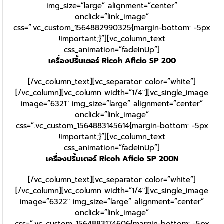
img_size=”large” alignment=”center”
onclick=”link_image”
css=”.vc_custom_1564882990325{margin-bottom: -5px
!important;}”][vc_column_text
css_animation=”fadeInUp”]
เครื่องปริ้นเตอร์ Ricoh Aficio SP 200
[/vc_column_text][vc_separator color=”white”]
[/vc_column][vc_column width=”1/4″][vc_single_image
image=”6321″ img_size=”large” alignment=”center”
onclick=”link_image”
css=”.vc_custom_1564883145614{margin-bottom: -5px
!important;}”][vc_column_text
css_animation=”fadeInUp”]
เครื่องปริ้นเตอร์ Ricoh Aficio SP 200N
[/vc_column_text][vc_separator color=”white”]
[/vc_column][vc_column width=”1/4″][vc_single_image
image=”6322″ img_size=”large” alignment=”center”
onclick=”link_image”
css=”.vc_custom_1564883174606{margin-bottom: -5px