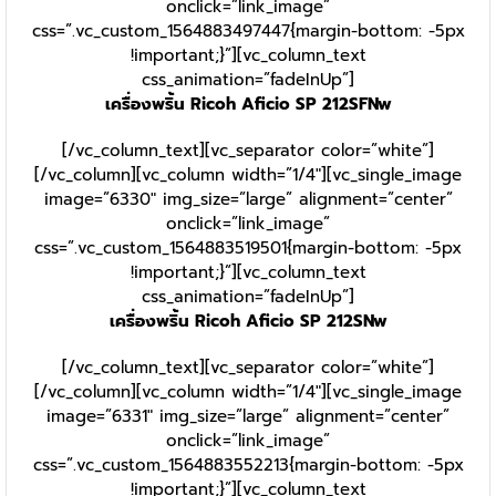
onclick=”link_image”
css=”.vc_custom_1564883497447{margin-bottom: -5px
!important;}”][vc_column_text
css_animation=”fadeInUp”]
เครื่องพริ้น Ricoh Aficio SP 212SFNw
[/vc_column_text][vc_separator color=”white”]
[/vc_column][vc_column width=”1/4″][vc_single_image
image=”6330″ img_size=”large” alignment=”center”
onclick=”link_image”
css=”.vc_custom_1564883519501{margin-bottom: -5px
!important;}”][vc_column_text
css_animation=”fadeInUp”]
เครื่องพริ้น Ricoh Aficio SP 212SNw
[/vc_column_text][vc_separator color=”white”]
[/vc_column][vc_column width=”1/4″][vc_single_image
image=”6331″ img_size=”large” alignment=”center”
onclick=”link_image”
css=”.vc_custom_1564883552213{margin-bottom: -5px
!important;}”][vc_column_text