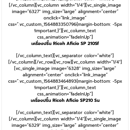
[/vc_column][vc_column width=”1/4″][vc_single_image
image=”6327″ img_size=”large” alignment=”center”
onclick=”link_image”
css=”.vc_custom_1564883350796{margin-bottom: -5px
!important;}”][vc_column_text
css_animation=”fadeInUp”]
เครื่องปริ้น Ricoh Aficio SP 210Sf
[/vc_column_text][vc_separator color=”white”]
[/vc_column][/vc_row][vc_row][vc_column width=”1/4″]
[vc_single_image image=”6328″ img_size=”large”
alignment=”center” onclick=”link_image”
css=”.vc_custom_1564883464893{margin-bottom: -5px
!important;}”][vc_column_text
css_animation=”fadeInUp”]
เครื่องปริ้น Ricoh Aficio SP210 Su
[/vc_column_text][vc_separator color=”white”]
[/vc_column][vc_column width=”1/4″][vc_single_image
image=”6329″ img_size=”large” alignment=”center”