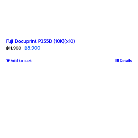
Fuji Docuprint P355D (10K)(x10)
Original
Current
฿
8,900
฿
11,900
price
price
Add to cart
was:
is:
Details
฿11,900.
฿8,900.