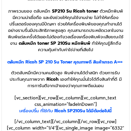
ภาพรวมของ ตลับหมึก
SP210 Su
Ricoh toner
ตัวหมึกพิมพ์
มีความน่าเชื่อถือ และยังช่วยให้คุณใช้งานง่าย ไม่ทำให้เครื่อง
ปริ้นเตอร์ของคุณมีปัญหา ช่วยให้เครื่องพิมพ์ของคุณทำงานได้
อย่างราบรื่นมีประสิทธิภาพสูงสุด คุณสามารถประหยัดเวลาในงาน
พิมพ์แต่ละครั้งได้เยอะไม่ต้องกังวลเรื่องเครื่องพิมพ์จะเสียขณะใช้
งาน
ตลับหมึก toner SP 210Su หมึกพิมพ์
ทำให้คุณรู้สึกถึง
ความคุ้มค่ากับค่าใช่จ่ายที่เสียไป
ตลับหมึก Ricoh SP 210 Su Toner
คุณภาพดี สินค้าเกรด A+++
ตัวตลับหมึกมีความคมชัดสูง พิมพ์งานได้ดำสนิท ด้วยการรับ
ประกันคุณภาพจาก
Ricoh
เองทำให้คุณมั่นใจได้ถึงสินค้าที่ดี มี
การการันตีจากเจ้าของว่าคุณภาพดีแน่นอน
[vc_section][vc_row][vc_column][vc_column_text
css_animation=”fadeInDown”]
เครื่องปริ้น ที่ใช้กับ
Ricoh
SP210Su
ได้มีดังต่อไปนี้
[/vc_column_text][/vc_column][/vc_row][vc_row]
[vc_column width=”1/4″][vc_single_image image=”6332″