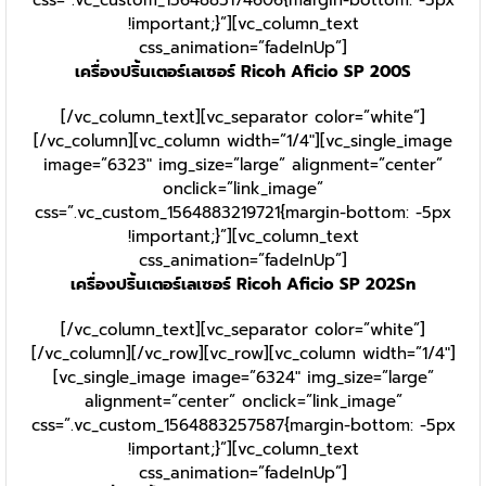
!important;}”][vc_column_text
css_animation=”fadeInUp”]
เครื่องปริ้นเตอร์เลเซอร์ Ricoh Aficio SP 200S
[/vc_column_text][vc_separator color=”white”]
[/vc_column][vc_column width=”1/4″][vc_single_image
image=”6323″ img_size=”large” alignment=”center”
onclick=”link_image”
css=”.vc_custom_1564883219721{margin-bottom: -5px
!important;}”][vc_column_text
css_animation=”fadeInUp”]
เครื่องปริ้นเตอร์เลเซอร์ Ricoh Aficio SP 202Sn
[/vc_column_text][vc_separator color=”white”]
[/vc_column][/vc_row][vc_row][vc_column width=”1/4″]
[vc_single_image image=”6324″ img_size=”large”
alignment=”center” onclick=”link_image”
css=”.vc_custom_1564883257587{margin-bottom: -5px
!important;}”][vc_column_text
css_animation=”fadeInUp”]