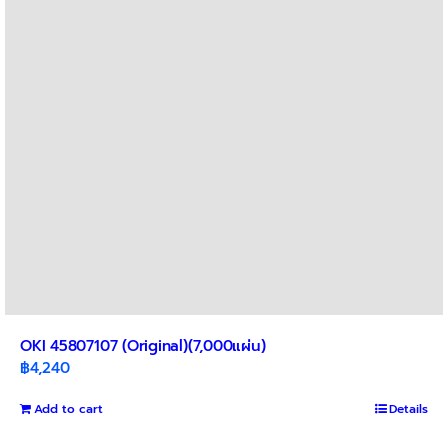
OKI 45807107 (Original)(7,000แผ่น)
฿
4,240
Add to cart
Details