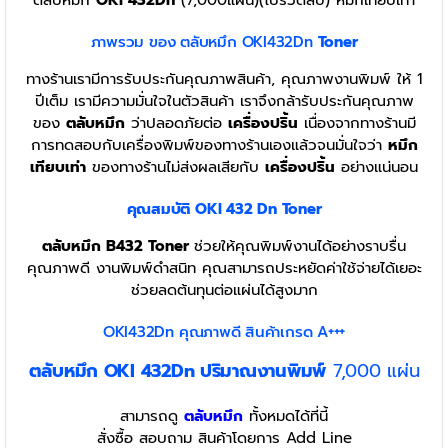
ตลับหมึก
OKI 432Dn
(7,000แผ่น)(โปร3ตลับ) หมึกเทียบเท่า
ภาพรวม ของ ตลับหมึก OKI432Dn
Toner
ทางร้านเรามีการรับประกันคุณภาพสินค้า, คุณภาพงานพิมพ์ ให้ 1
ปีเต็ม เรามีความมั่นใจในตัวสินค้า เราจึงกล้ารับประกันคุณภาพ
ของ
ตลับหมึก
ว่าปลอดภัยต่อ
เครื่องปริ้น
เนื่องจากทางร้านมี
การทดสอบกับเครื่องพิมพ์ของทางร้านเองแล้วจนมั่นใจว่า
หมึก
เทียบเท่า
ของทางร้านไม่ส่งผลเสียกับ
เครื่องปริ้น
อย่างแน่นอน
คุณสมบัติ OKI 432 Dn
Toner
ตลับหมึก B432
Toner
ช่วยให้คุณพิมพ์งานได้อย่างราบรื่น
คุณภาพดี งานพิมพ์ดำสนิท คุณสามารถประหยัดค่าใช้จ่ายได้เยอะ
ช่วยลดต้นทุนต่อแผ่นได้สูงมาก
OKI432Dn คุณภาพดี สินค้าเกรด A+++
ตลับหมึก OKI 432Dn ปริมาณงานพิมพ์
7,000 แผ่น
สามารถดู
ตลับหมึก
ทั้งหมดได้ที่นี้
สั่งซื้อ สอบถาม สินค้าโดยการ Add Line