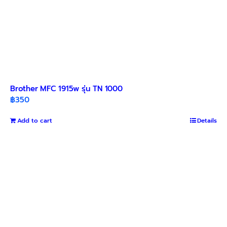
Brother MFC 1915w รุ่น TN 1000
฿
350
Add to cart
Details