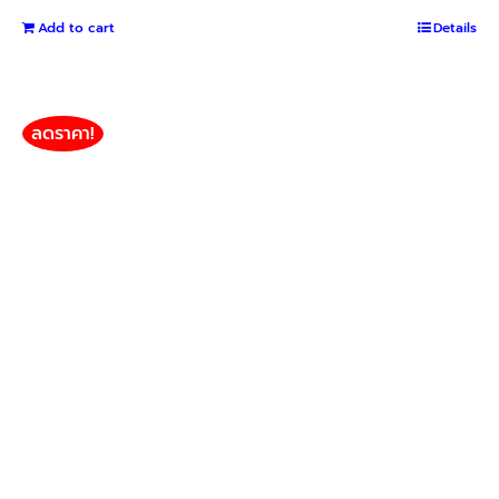
price
price
Add to cart
was:
is:
Details
฿1,400.
฿1,300.
ลดราคา!