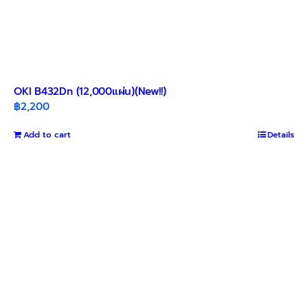
OKI B432Dn (12,000แผ่น)(New!!)
฿
2,200
Add to cart
Details