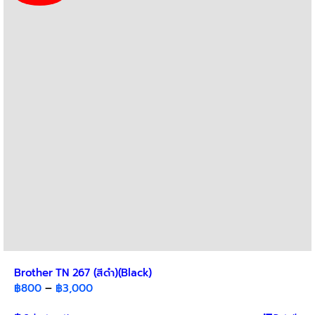
The
options
may
be
chosen
on
the
product
page
Brother TN 267 (สีดำ)(Black)
Price
฿
800
–
฿
3,000
range: