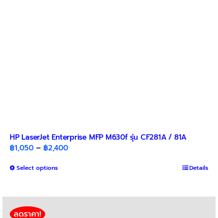
HP LaserJet Enterprise MFP M630f รุ่น CF281A / 81A
Price
฿
1,050
–
฿
2,400
range:
This
Select options
฿1,050
Details
product
through
has
฿2,400
multiple
variants.
ลดราคา!