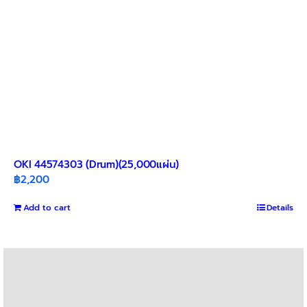
OKI 44574303 (Drum)(25,000แผ่น)
฿
2,200
Add to cart
Details