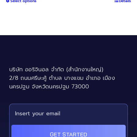
This
Select options
฿800
Details
product
through
has
฿3,000
multiple
variants.
The
options
may
be
chosen
บริษัท ออริจินอล จำกัด (สำนักงานใหญ่)
on
the
2/8 ถนนศรีษะคู้ ตำบล บางแขม อำเภอ เมือง
product
นครปฐม จังหวัดนครปฐม 73000
page
GET STARTED