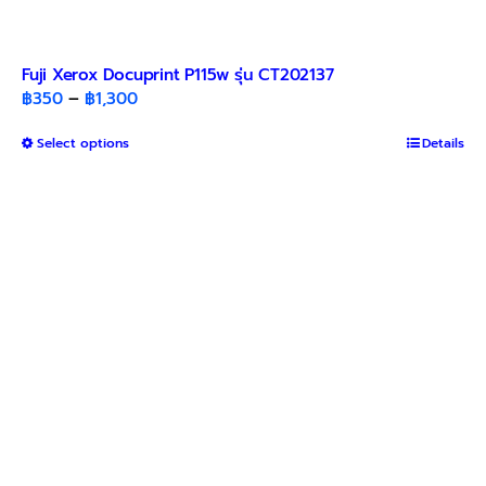
Fuji Xerox Docuprint P115w รุ่น CT202137
Price
฿
350
–
฿
1,300
range:
This
Select options
฿350
Details
product
through
has
฿1,300
multiple
variants.
The
options
may
be
chosen
on
the
product
page