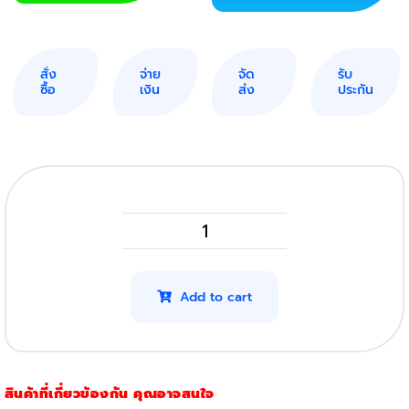
สั่ง
จ่าย
จัด
รับ
ซื้อ
เงิน
ส่ง
ประกัน
OKI
B432Dn
(7,000แผ่น)
Add to cart
(โปร3ตลับ)
quantity
สินค้าที่เกี่ยวข้องกัน คุณอาจสนใจ