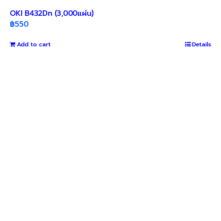
OKI B432Dn (3,000แผ่น)
฿
550
Add to cart
Details