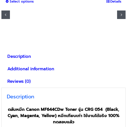
This
Select options
฿800
Details
product
through
has
฿3,000
multiple
variants.
The
options
may
be
Description
chosen
on
Additional information
the
product
Reviews (0)
page
Description
ตลับหมึก Canon MF644CDw Toner รุ่น CRG 054 (Black,
Cyan, Magenta, Yellow) หมึกเทียบเท่า ใช้งานได้จริง 100%
ทดสอบแล้ว