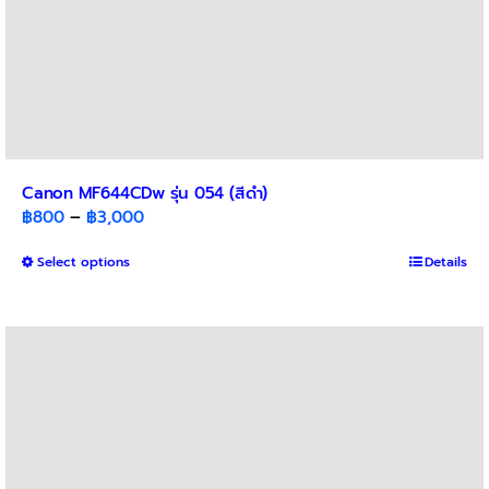
Canon MF644CDw รุ่น 054 (สีดำ)
Price
฿
800
–
฿
3,000
range:
This
Select options
฿800
Details
product
through
has
฿3,000
multiple
variants.
The
options
may
be
chosen