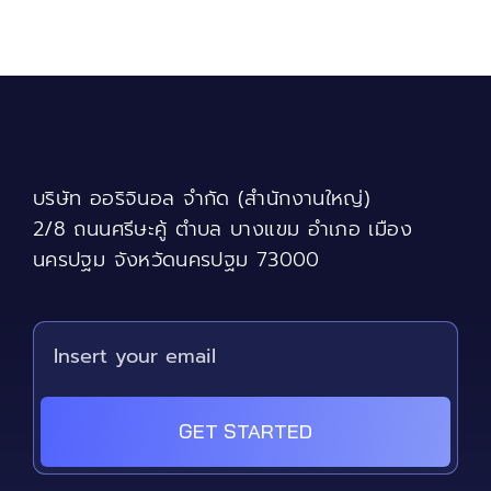
has
฿9,400
multiple
variants.
The
options
may
be
chosen
บริษัท ออริจินอล จำกัด (สำนักงานใหญ่)
on
the
2/8 ถนนศรีษะคู้ ตำบล บางแขม อำเภอ เมือง
product
นครปฐม จังหวัดนครปฐม 73000
page
GET STARTED