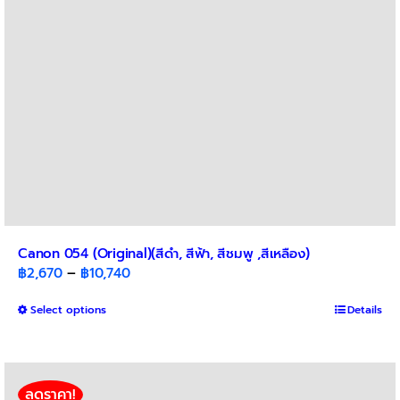
on
the
product
page
Canon 054 (Original)(สีดำ, สีฟ้า, สีชมพู ,สีเหลือง)
Price
฿
2,670
–
฿
10,740
range:
This
Select options
฿2,670
Details
product
through
has
฿10,740
multiple
variants.
ลดราคา!