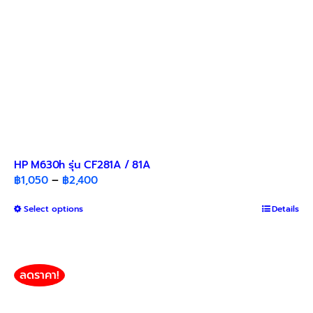
product
page
HP M630h รุ่น CF281A / 81A
Price
฿
1,050
–
฿
2,400
range:
This
Select options
฿1,050
Details
product
through
has
฿2,400
multiple
variants.
ลดราคา!
The
options