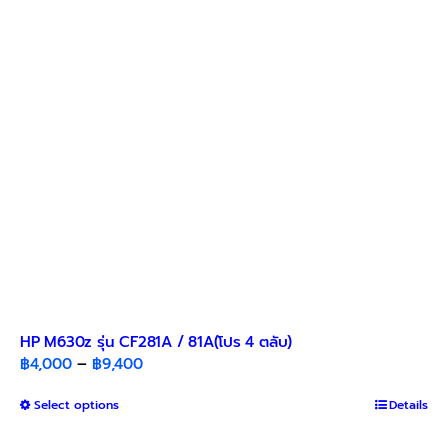
may
be
chosen
on
the
product
page
HP M630z รุ่น CF281A / 81A(โปร 4 ตลับ)
Price
฿
4,000
–
฿
9,400
range:
This
Select options
฿4,000
Details
product
through