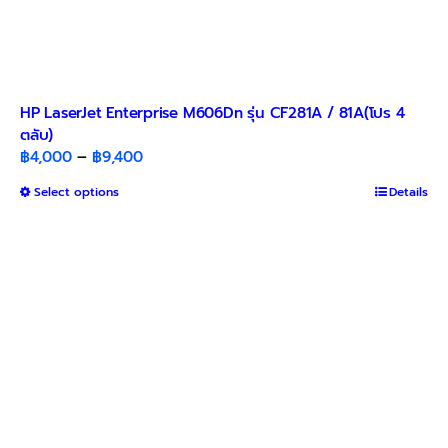
HP LaserJet Enterprise M606Dn รุ่น CF281A / 81A(โปร 4
ตลับ)​
Price
฿
4,000
–
฿
9,400
range:
This
Select options
Details
฿4,000
product
through
has
฿9,400
multiple
variants.
The
options
may
be
chosen
on
the