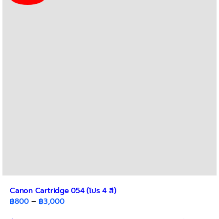
The
options
may
be
chosen
on
the
product
page
Canon Cartridge 054 (โปร 4 สี)
Price
฿
800
–
฿
3,000
range: