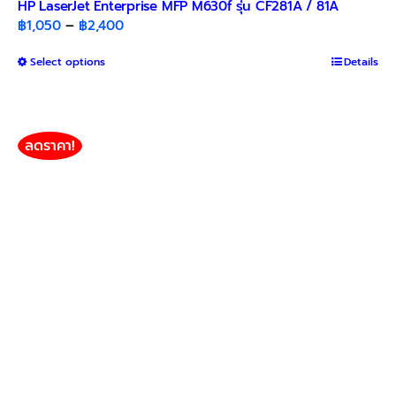
HP LaserJet Enterprise MFP M630f รุ่น CF281A / 81A
Price
฿
1,050
–
฿
2,400
range:
This
Select options
฿1,050
Details
product
through
has
฿2,400
multiple
variants.
ลดราคา!
The
options
may
be
chosen
on
the
product
page