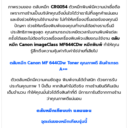
ภาพรวมของ ตลับหมึก
CRG054
ตัวหมึกพิมพ์มีความน่าเชื่อถือ
เพราะทางร้านเป็นบริษัทคุณจึงมั่นใจได้ว่าเราไม่ทิ้งลูกค้าแน่นอน
และยังช่วยให้คุณใช้งานง่าย ไม่ทำให้เครื่องปริ้นเตอร์ของคุณมี
ปัญหา ช่วยให้เครื่องพิมพ์ของคุณทำงานได้อย่างราบรื่นมี
ประสิทธิภาพสูงสุด คุณสามารถประหยัดเวลาในงานพิมพ์แต่ละ
ครั้งได้เยอะไม่ต้องกังวลเรื่องเครื่องพิมพ์จะเสียขณะใช้งาน
ตลับ
หมึก Canon imageClass MF644CDw
หมึกพิมพ์
ทำให้คุณ
รู้สึกถึงความคุ้มค่ากับค่าใช่จ่ายที่เสียไป
ตลับหมึก Canon MF 644CDw
Toner
คุณภาพดี สินค้าเกรด
A+++
ตัวตลับหมึกมีความคมชัดสูง พิมพ์งานได้ดำสนิท ด้วยการรับ
ประกันคุณภาพ 1 ปีเต็ม หากสินค้าไม่ดีจริง ทางร้านยินดีคืนเงิน
เต็มจำนวน ทำให้คุณมั่นใจได้ถึงสินค้าที่ดี มีการการันตีจากทางร้าน
ว่าคุณภาพดีแน่นอน
ตลับหมึกเทียบเท่า แคนนอน
จุดเด่นของหมึกเทียบรุ่นนี้