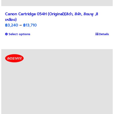
Canon Cartridge 054H (Original)(สีดำ, สีฟ้า, สีชมพู ,สี
เหลือง)
Price
฿
3,240
–
฿
13,710
range:
This
Select options
Details
฿3,240
product
through
has
฿13,710
multiple
variants.
ลดราคา!
The
options
may
be
chosen
on
the
product
page