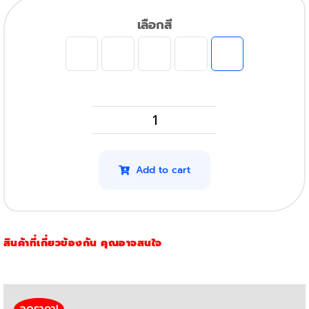
เลือกสี
Canon
MF644CDw
รุ่น
Add to cart
054
(โปร
4
สินค้าที่เกี่ยวข้องกัน คุณอาจสนใจ
สี)
quantity
ลดราคา!