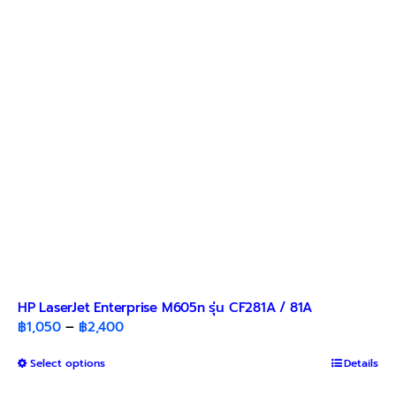
HP LaserJet Enterprise M605n รุ่น CF281A / 81A
Price
฿
1,050
–
฿
2,400
range:
This
Select options
฿1,050
Details
product
through