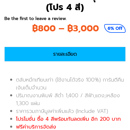
(โปร 4 สี)
Be the first to leave a review.
Price
฿
800
–
฿
3,000
6% Off
range:
฿800
รายละเอียด
throug
฿3,00
ตลับหมึกเทียบเท่า (ใช้งานได้จริง 100%) การันตีคืน
เงินเต็มจำนวน
ปริมาณงานพิมพ์ สีดำ 1,400 / สีฟ้า,แดง,เหลือง
1,300 แผ่น
ราคารวมภาษีมูลค่าเพิ่มแล้ว (Include VAT)
โปรโมชั่น ซื้อ 4 สีพร้อมกันลดเพิ่ม อีก 200 บาท
ฟรีค่าบริการจัดส่ง