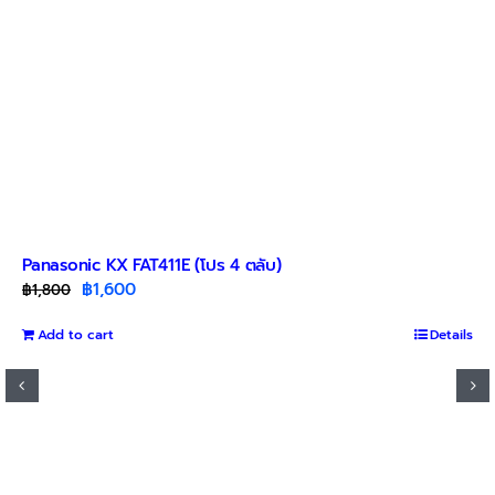
Panasonic KX FAT411E (โปร 4 ตลับ)
Original
Current
฿
1,600
฿
1,800
price
price
Add to cart
was:
is:
Details
฿1,800.
฿1,600.