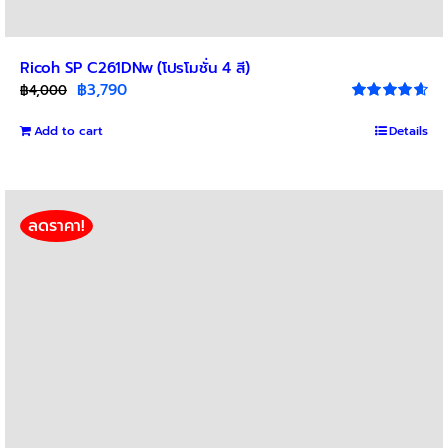
Ricoh SP C261DNw (โปรโมชั่น 4 สี)
Original
Current
฿
3,790
฿
4,000
price
price
Rated
4.67
out of 5
Add to cart
was:
is:
Details
฿4,000.
฿3,790.
ลดราคา!