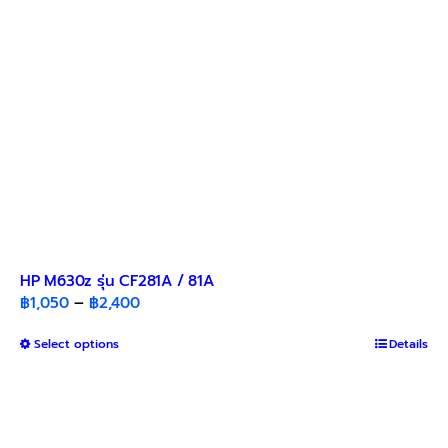
on
the
product
page
HP M630z รุ่น CF281A / 81A
Price
฿
1,050
–
฿
2,400
range:
This
Select options
฿1,050
Details
product
through
has
฿2,400
multiple
variants.