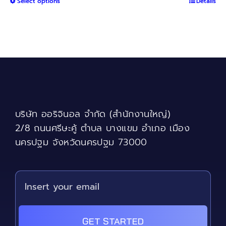
This
Select options
฿1,050
Details
product
through
has
฿2,400
multiple
variants.
The
options
may
be
chosen
บริษัท ออริจินอล จำกัด (สำนักงานใหญ่)
on
the
2/8 ถนนศรีษะคู้ ตำบล บางแขม อำเภอ เมือง
product
นครปฐม จังหวัดนครปฐม 73000
page
GET STARTED