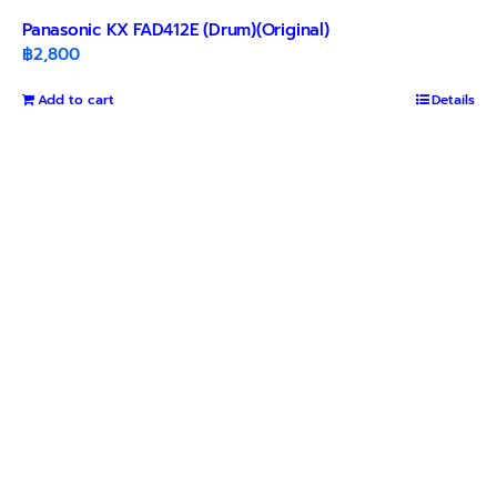
Panasonic KX FAD412E (Drum)(Original)
฿
2,800
Add to cart
Details