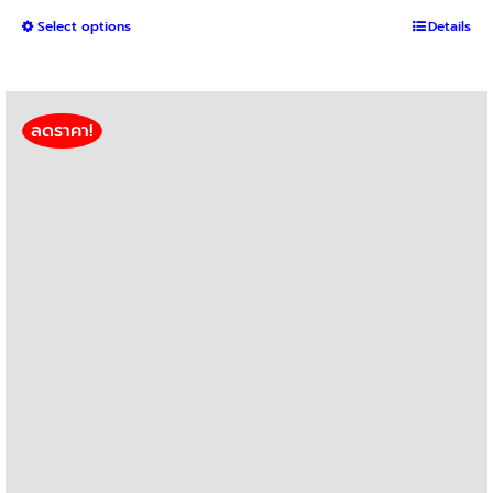
range:
This
Select options
฿4,000
Details
product
through
has
฿9,400
multiple
variants.
ลดราคา!
The
options
may
be
chosen
on
the
product
page