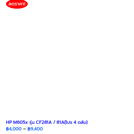
ลดราคา!
HP M605x รุ่น CF281A / 81A(โปร 4 ตลับ)​
Price
฿
4,000
–
฿
9,400