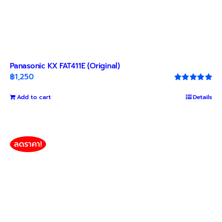
Panasonic KX FAT411E (Original)
฿
1,250
Rated
5.00
out of 5
Add to cart
Details
ลดราคา!