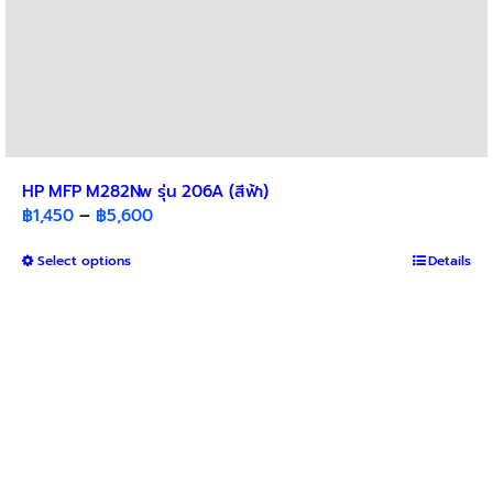
HP MFP M282Nw รุ่น 206A (สีฟ้า)
Price
฿
1,450
–
฿
5,600
range:
This
Select options
฿1,450
Details
product
through
has
฿5,600
multiple
variants.
The
options
may
be
chosen