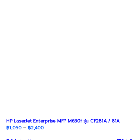
The
options
may
be
chosen
on
the
product
page
HP LaserJet Enterprise MFP M630f รุ่น CF281A / 81A
Price
฿
1,050
–
฿
2,400
range: