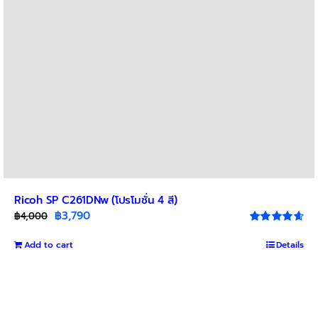
Ricoh SP C261DNw (โปรโมชั่น 4 สี)
Original
Current
฿
3,790
฿
4,000
price
price
Rated
4.67
out of 5
Add to cart
was:
is:
Details
฿4,000.
฿3,790.