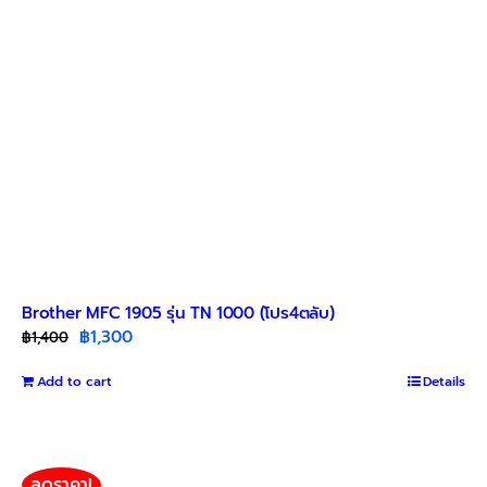
Brother MFC 1905 รุ่น TN 1000 (โปร4ตลับ)
Original
Current
฿
1,300
฿
1,400
price
price
Add to cart
was:
is:
Details
฿1,400.
฿1,300.
ลดราคา!