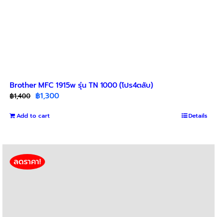
Brother MFC 1915w รุ่น TN 1000 (โปร4ตลับ)
Original
Current
฿
1,300
฿
1,400
price
price
Add to cart
was:
is:
Details
฿1,400.
฿1,300.
ลดราคา!