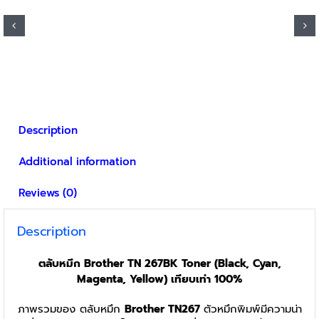
product
through
has
฿11,360
multiple
variants.
The
options
may
be
Description
chosen
on
Additional information
the
product
Reviews (0)
page
Description
ตลับหมึก Brother TN 267BK Toner (Black, Cyan,
Magenta, Yellow) เทียบเท่า 100%
ภาพรวมของ ตลับหมึก
Brother TN267
ตัวหมึกพิมพ์มีความน่า