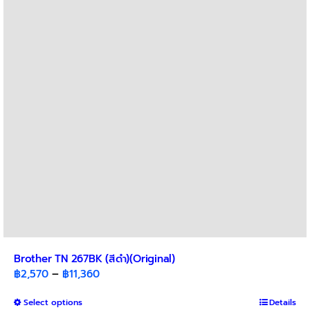
options
may
be
chosen
on
the
product
page
Brother TN 267BK (สีดำ)(Original)
Price
฿
2,570
–
฿
11,360
range:
This
Select options
฿2,570
Details