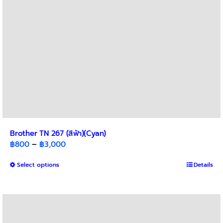
the
product
page
Brother TN 267 (สีฟ้า)(Cyan)
Price
฿
800
–
฿
3,000
range:
This
Select options
฿800
Details
product
through
has
฿3,000
multiple
variants.
The