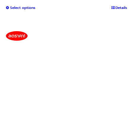
range:
This
Select options
Details
฿4,000
product
through
has
฿9,400
multiple
variants.
ลดราคา!
The
options
may
be
chosen
on
the
product
page