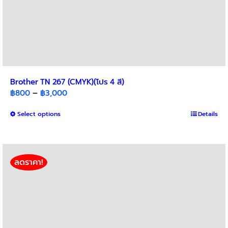
Brother TN 267 (CMYK)(โปร 4 สี)
Price
฿
800
–
฿
3,000
range:
This
Select options
฿800
Details
product
through
has
฿3,000
multiple
variants.
ลดราคา!
The
options
may
be
chosen
on