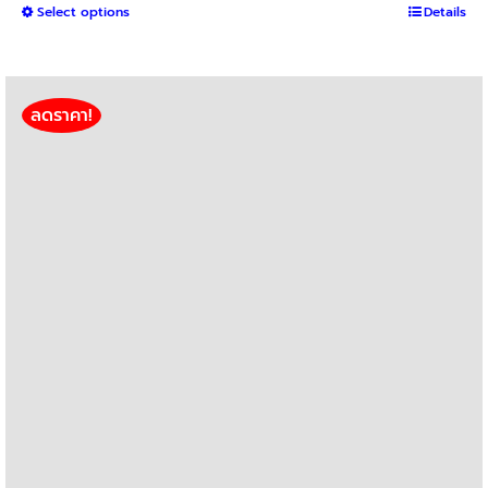
This
Select options
฿800
Details
product
through
has
฿3,000
multiple
variants.
ลดราคา!
The
options
may
be
chosen
on
the
product
page