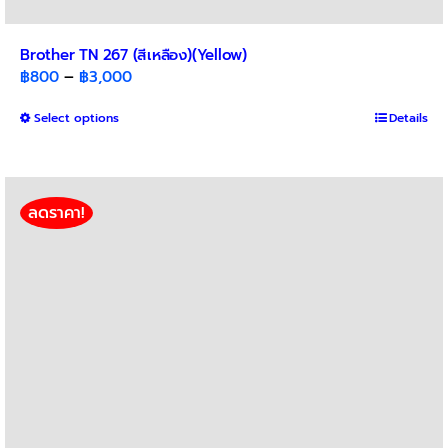
Brother TN 267 (สีเหลือง)(Yellow)
Price
฿
800
–
฿
3,000
range:
This
Select options
฿800
Details
product
through
has
฿3,000
multiple
variants.
ลดราคา!
The
options
may
be
chosen
on
the
product
page