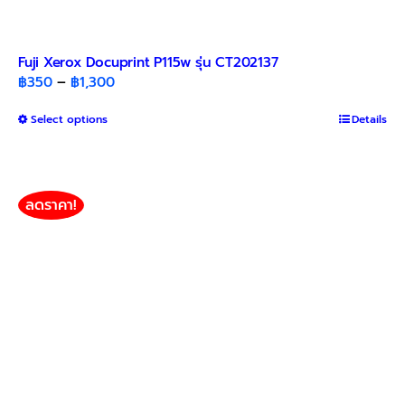
Fuji Xerox Docuprint P115w รุ่น CT202137
Price
฿
350
–
฿
1,300
range:
This
Select options
฿350
Details
product
through
has
฿1,300
multiple
variants.
ลดราคา!
The
options
may
be
chosen
on
the
product
page