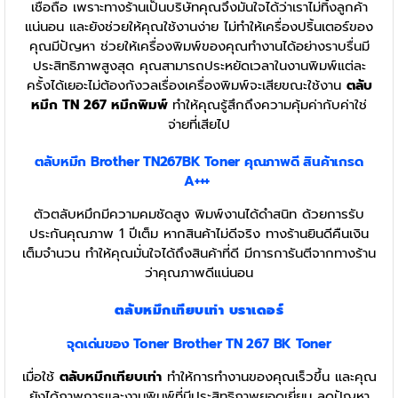
เชื่อถือ เพราะทางร้านเป็นบริษัทคุณจึงมั่นใจได้ว่าเราไม่ทิ้งลูกค้า
แน่นอน และยังช่วยให้คุณใช้งานง่าย ไม่ทำให้เครื่องปริ้นเตอร์ของ
คุณมีปัญหา ช่วยให้เครื่องพิมพ์ของคุณทำงานได้อย่างราบรื่นมี
ประสิทธิภาพสูงสุด คุณสามารถประหยัดเวลาในงานพิมพ์แต่ละ
ครั้งได้เยอะไม่ต้องกังวลเรื่องเครื่องพิมพ์จะเสียขณะใช้งาน
ตลับ
หมึก TN 267
หมึกพิมพ์
ทำให้คุณรู้สึกถึงความคุ้มค่ากับค่าใช่
จ่ายที่เสียไป
ตลับหมึก Brother TN267BK
Toner
คุณภาพดี สินค้าเกรด
A+++
ตัวตลับหมึกมีความคมชัดสูง พิมพ์งานได้ดำสนิท ด้วยการรับ
ประกันคุณภาพ 1 ปีเต็ม หากสินค้าไม่ดีจริง ทางร้านยินดีคืนเงิน
เต็มจำนวน ทำให้คุณมั่นใจได้ถึงสินค้าที่ดี มีการการันตีจากทางร้าน
ว่าคุณภาพดีแน่นอน
ตลับหมึกเทียบเท่า บราเดอร์
จุดเด่นของ Toner Brother TN 267 BK Toner
เมื่อใช้
ตลับหมึกเทียบเท่า
ทำให้การทำงานของคุณเร็วขึ้น และคุณ
ยังได้ภาพการและงานพิมพ์ที่มีประสิทธิภาพยอดเยี่ยม ลดปัญหา