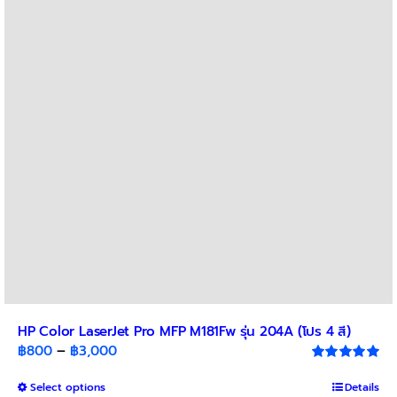
options
may
be
chosen
on
the
product
page
HP Color LaserJet Pro MFP M181Fw รุ่น 204A (โปร 4 สี)
Price
฿
800
–
฿
3,000
range:
Rated
5.00
out of 5
This
Select options
฿800
Details