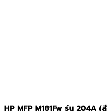
HP MFP M181Fw รุ่น 204A (สี