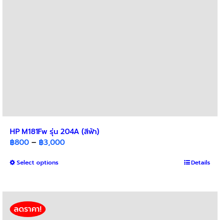
the
product
page
HP M181Fw รุ่น 204A (สีฟ้า)
Price
฿
800
–
฿
3,000
range:
This
Select options
฿800
Details
product
through
has
฿3,000
multiple
variants.
ลดราคา!
The