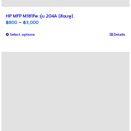
HP MFP M181Fw รุ่น 204A (สีชมพู)
Price
฿
800
–
฿
3,000
range:
This
Select options
฿800
Details
product
through
has
฿3,000
multiple
variants.
The
options
may
be
chosen
on
the
product
page