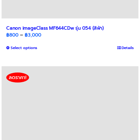
Canon imageClass MF644CDw รุ่น 054 (สีฟ้า)
Price
฿
800
–
฿
3,000
range:
This
Select options
฿800
Details
product
through
has
฿3,000
multiple
variants.
ลดราคา!
The
options
may
be
chosen
on
the
product
page