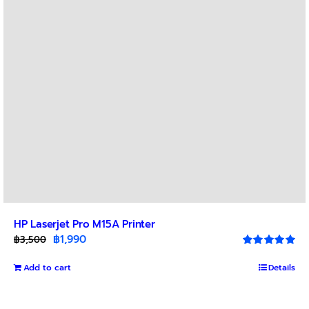
HP Laserjet Pro M15A Printer
Original
Current
฿
1,990
฿
3,500
price
price
Rated
5.00
out of 5
Add to cart
was:
is:
Details
฿3,500.
฿1,990.