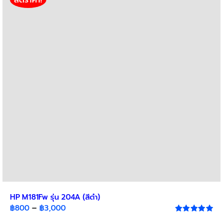
HP M181Fw รุ่น 204A (สีดำ)
Price
฿
800
–
฿
3,000
range:
Rated
5.00