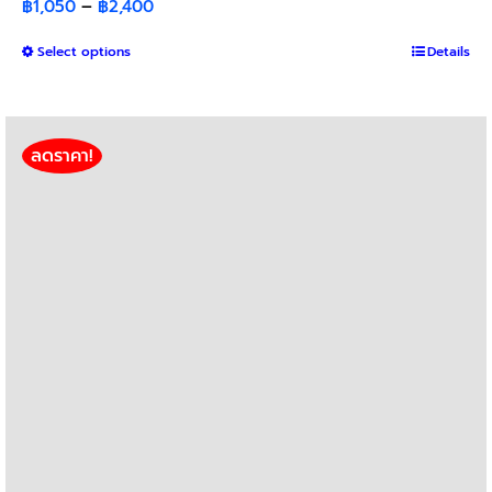
Price
฿
1,050
–
฿
2,400
range:
This
Select options
฿1,050
Details
product
through
has
฿2,400
multiple
variants.
ลดราคา!
The
options
may
be
chosen
on
the
product
page