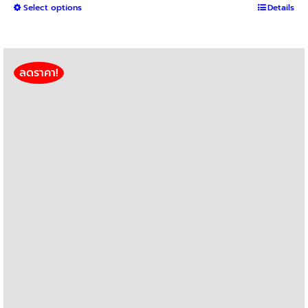
out of 5
This
Select options
฿800
Details
product
through
has
฿3,000
multiple
variants.
ลดราคา!
The
options
may
be
chosen
on
the
product
page