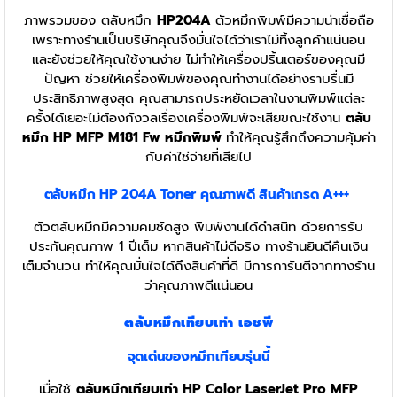
ภาพรวมของ ตลับหมึก
HP204A
ตัวหมึกพิมพ์มีความน่าเชื่อถือ
เพราะทางร้านเป็นบริษัทคุณจึงมั่นใจได้ว่าเราไม่ทิ้งลูกค้าแน่นอน
และยังช่วยให้คุณใช้งานง่าย ไม่ทำให้เครื่องปริ้นเตอร์ของคุณมี
ปัญหา ช่วยให้เครื่องพิมพ์ของคุณทำงานได้อย่างราบรื่นมี
ประสิทธิภาพสูงสุด คุณสามารถประหยัดเวลาในงานพิมพ์แต่ละ
ครั้งได้เยอะไม่ต้องกังวลเรื่องเครื่องพิมพ์จะเสียขณะใช้งาน
ตลับ
หมึก HP MFP M181 Fw
หมึกพิมพ์
ทำให้คุณรู้สึกถึงความคุ้มค่า
กับค่าใช่จ่ายที่เสียไป
ตลับหมึก HP 204A
Toner
คุณภาพดี สินค้าเกรด A+++
ตัวตลับหมึกมีความคมชัดสูง พิมพ์งานได้ดำสนิท ด้วยการรับ
ประกันคุณภาพ 1 ปีเต็ม หากสินค้าไม่ดีจริง ทางร้านยินดีคืนเงิน
เต็มจำนวน ทำให้คุณมั่นใจได้ถึงสินค้าที่ดี มีการการันตีจากทางร้าน
ว่าคุณภาพดีแน่นอน
ตลับหมึกเทียบเท่า เอชพี
จุดเด่นของหมึกเทียบรุ่นนี้
เมื่อใช้
ตลับหมึกเทียบเท่า HP Color LaserJet Pro MFP