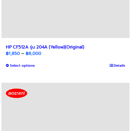
HP CF512A รุ่น 204A (Yellow)(Original)
Price
฿
1,850
–
฿
8,000
range:
This
Select options
฿1,850
Details
product
through
has
฿8,000
multiple
variants.
ลดราคา!
The
options
may
be
chosen
on