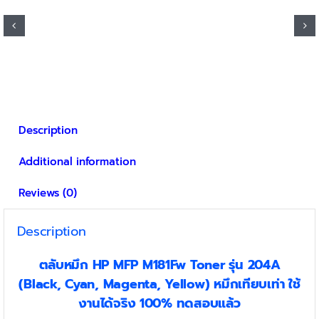
product
through
has
฿3,000
multiple
variants.
The
options
may
be
Description
chosen
on
Additional information
the
product
Reviews (0)
page
Description
ตลับหมึก HP MFP M181Fw
Toner
รุ่น
204A
(Black, Cyan, Magenta, Yellow) หมึกเทียบเท่า ใช้
งานได้จริง 100% ทดสอบแล้ว