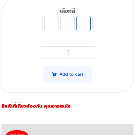
เลือกสี
HP
MFP
M181Fw
Add to cart
รุ่น
204A
(สี
สินค้าที่เกี่ยวข้องกัน คุณอาจสนใจ
เหลือง)
quantity
ลดราคา!