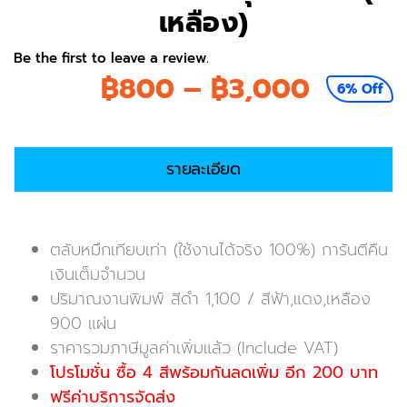
เหลือง)
Be the first to leave a review.
Price
฿
800
–
฿
3,000
6% Off
range:
฿800
รายละเอียด
throug
฿3,00
ตลับหมึกเทียบเท่า (ใช้งานได้จริง 100%) การันตีคืน
เงินเต็มจำนวน
ปริมาณงานพิมพ์ สีดำ 1,100 / สีฟ้า,แดง,เหลือง
900 แผ่น
ราคารวมภาษีมูลค่าเพิ่มแล้ว (Include VAT)
โปรโมชั่น ซื้อ 4 สีพร้อมกันลดเพิ่ม อีก 200 บาท
ฟรีค่าบริการจัดส่ง