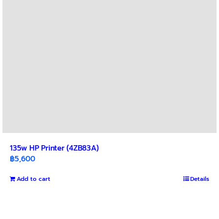
chosen
on
the
product
page
135w HP Printer (4ZB83A)
฿
5,600
Add to cart
Details