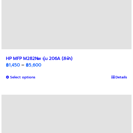
HP MFP M282Nw รุ่น 206A (สีฟ้า)
Price
฿
1,450
–
฿
5,600
range:
This
Select options
฿1,450
Details
product
through
has
฿5,600
multiple
variants.
The
options
may
be