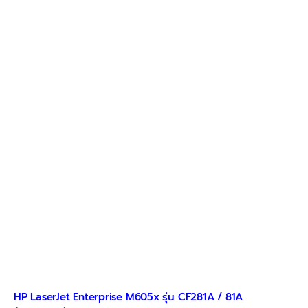
HP LaserJet Enterprise M605x รุ่น CF281A / 81A