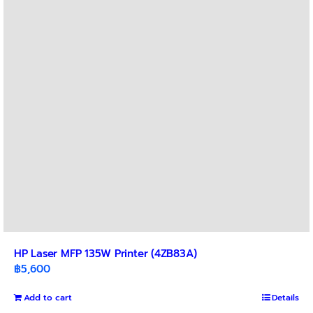
HP Laser MFP 135W Printer (4ZB83A)
฿
5,600
Add to cart
Details