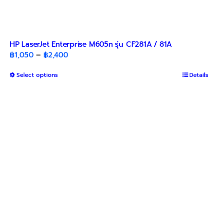
HP LaserJet Enterprise M605n รุ่น CF281A / 81A
Price
฿
1,050
–
฿
2,400
range:
This
Select options
฿1,050
Details
product
through
has
฿2,400
multiple
variants.
The
options
may
be
chosen
on
the
product
page