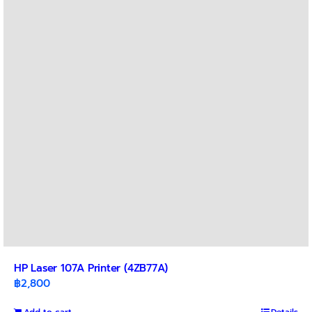
HP Laser 107A Printer (4ZB77A)
฿
2,800
Add to cart
Details