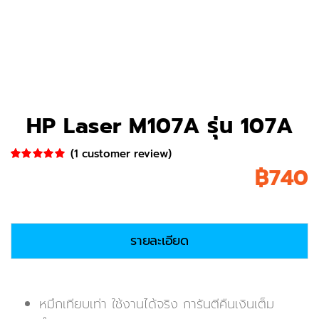
HP Laser M107A รุ่น 107A
(
1
customer review)
฿
740
Rated
1
5.00
out of 5
based on
customer
rating
รายละเอียด
หมึกเทียบเท่า ใช้งานได้จริง การันตีคืนเงินเต็ม