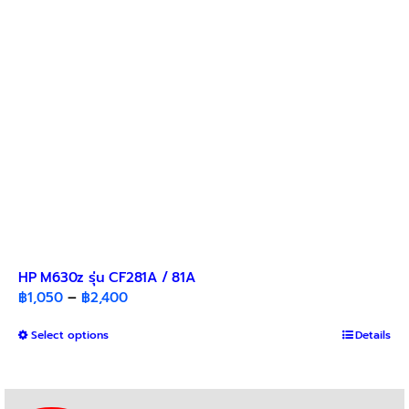
chosen
on
the
product
page
HP M630z รุ่น CF281A / 81A
Price
฿
1,050
–
฿
2,400
range:
This
Select options
฿1,050
Details
product
through
has
฿2,400
multiple