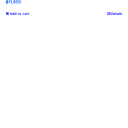
฿
11,650
Add to cart
Details