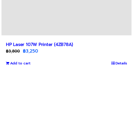
HP Laser 107W Printer (4ZB78A)
Original
Current
฿
3,250
฿
3,800
price
price
Add to cart
was:
is:
Details
฿3,800.
฿3,250.