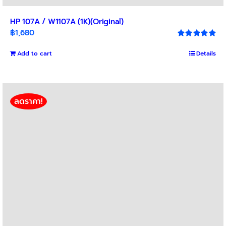
HP 107A / W1107A (1K)(Original)
฿
1,680
Rated
5.00
out of 5
Add to cart
Details
ลดราคา!