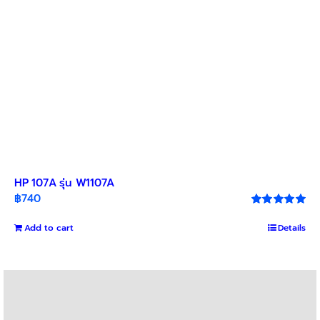
HP 107A รุ่น W1107A
฿
740
Rated
5.00
out of 5
Add to cart
Details