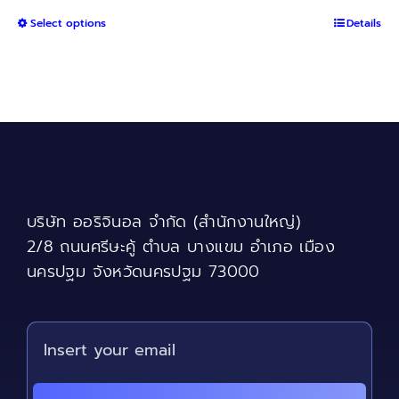
range:
This
Select options
฿1,450
Details
product
through
has
฿5,600
multiple
variants.
The
options
may
be
chosen
บริษัท ออริจินอล จำกัด (สำนักงานใหญ่)
on
the
2/8 ถนนศรีษะคู้ ตำบล บางแขม อำเภอ เมือง
product
นครปฐม จังหวัดนครปฐม 73000
page