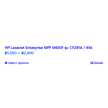
HP LaserJet Enterprise MFP M630f รุ่น CF281A / 81A
Price
฿
1,050
–
฿
2,400
range:
This
Select options
฿1,050
Details
product
through
has
฿2,400
multiple
variants.
The
options
may
be