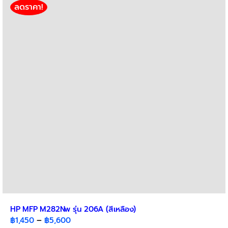
variants.
ลดราคา!
The
options
may
be
chosen
on
the
product
page
HP MFP M282Nw รุ่น 206A (สีเหลือง)
Price
฿
1,450
–
฿
5,600