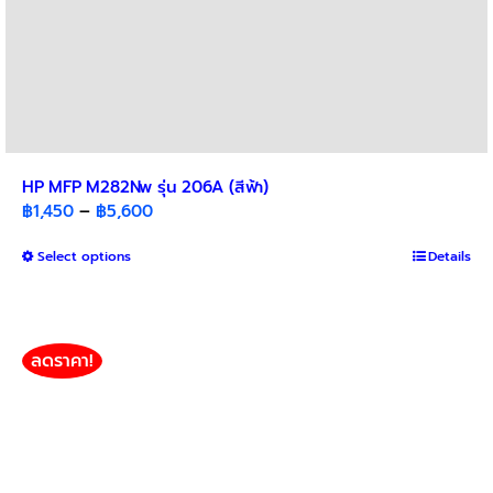
HP MFP M282Nw รุ่น 206A (สีฟ้า)
Price
฿
1,450
–
฿
5,600
range:
This
Select options
฿1,450
Details
product
through
has
฿5,600
multiple
variants.
ลดราคา!
The
options
may
be
chosen