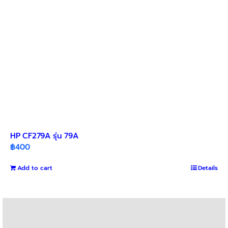
HP CF279A รุ่น 79A
฿
400
Add to cart
Details