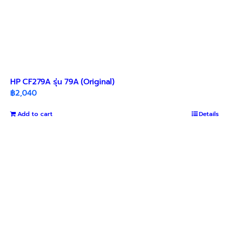
HP CF279A รุ่น 79A (Original)
฿
2,040
Add to cart
Details