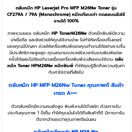
ตลับหมึก HP Laserjet Pro MFP M26Nw Toner รุ่น
CF279A / 79A (Monochrome) หมึกเทียบเท่า ทดสอบแล้วใช้
งานได้ 100%
ภาพรวมของ ตลับหมึก
HP TonerM26Nw
ตัวหมึกพิมพ์มีความ
น่าเชื่อถือ และยังช่วยให้คุณใช้งานง่าย ไม่ทำให้เครื่องปริ้นเตอร์
ของคุณมีปัญหา ช่วยให้เครื่องพิมพ์ของคุณทำงานได้อย่างราบรื่น
มีประสิทธิภาพสูงสุด คุณสามารถประหยัดเวลาในงานพิมพ์แต่ละ
ครั้งได้เยอะไม่ต้องกังวลเรื่องเครื่องพิมพ์จะเสียขณะใช้งาน
ตลับ
หมึก Toner HPM26Nw หมึกพิมพ์
ทำให้คุณรู้สึกถึงความคุ้มค่า
กับค่าใช่จ่ายที่เสียไป
ตลับหมึก HP MFP M26Nw
Toner
คุณภาพดี สินค้า
เกรด A+++
ตัวตลับหมึกมีความคมชัดสูง พิมพ์งานได้ดำสนิท ด้วยการรับ
ประกันคุณภาพ 1 ปีเต็ม ทำให้คุณมั่นใจได้ถึงสินค้าที่ดี มีการการัน
ตีจากเจ้าของว่าคุณภาพดีแน่นอน
ตลับหมึกเทียบเท่า HP M26 Nw