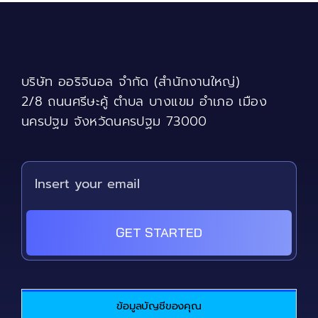
The
options
may
be
chosen
บริษัท ออริจินอล จำกัด (สำนักงานใหญ่)
on
the
2/8 ถนนศรีษะคู้ ตำบล บางแขม อำเภอ เมือง
product
นครปฐม จังหวัดนครปฐม 73000
page
GET STARTED
ข้อมูลบัญชีของคุณ