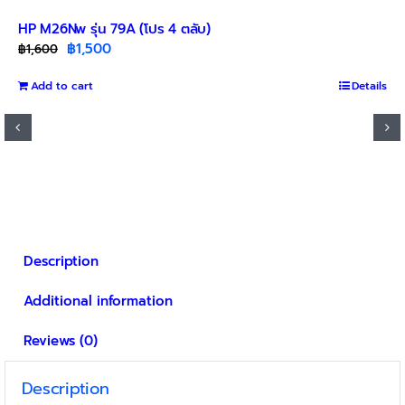
HP M26Nw รุ่น 79A (โปร 4 ตลับ)
Original
Current
฿
1,500
฿
1,600
price
price
Add to cart
was:
is:
Details
฿1,600.
฿1,500.
Description
Additional information
Reviews (0)
Description