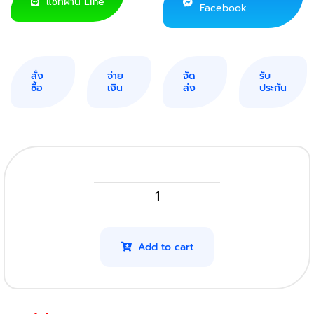
แชทผ่าน Line
Facebook
สั่ง
จ่าย
จัด
รับ
ซื้อ
เงิน
ส่ง
ประกัน
HP
Laserjet
Pro
Add to cart
MFP
M26Nw
รุ่น