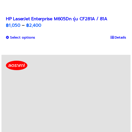
HP LaserJet Enterprise M605Dn รุ่น CF281A / 81A
Price
฿
1,050
–
฿
2,400
range:
This
Select options
฿1,050
Details
product
through
has
฿2,400
multiple
variants.
ลดราคา!
The
options
may
be
chosen
on
the
product
page