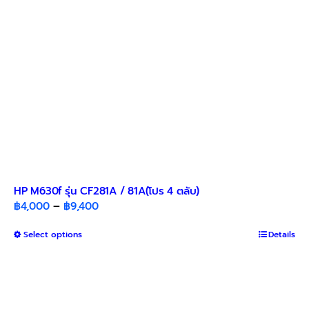
on
the
product
page
HP M630f รุ่น CF281A / 81A(โปร 4 ตลับ)
Price
฿
4,000
–
฿
9,400
range:
This
Select options
฿4,000
Details
product
through
has
฿9,400
multiple
variants.