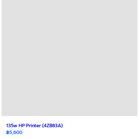
135w HP Printer (4ZB83A)
฿
5,600