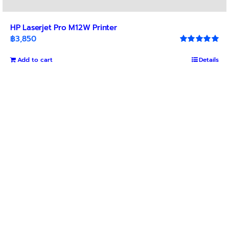
HP Laserjet Pro M12W Printer
฿
3,850
Rated
5.00
out of 5
Add to cart
Details