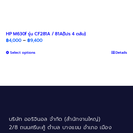
HP M630f รุ่น CF281A / 81A(โปร 4 ตลับ)
Price
฿
4,000
–
฿
9,400
range:
This
Select options
฿4,000
Details
product
through
has
฿9,400
multiple
variants.
The
options
may
be
chosen
บริษัท ออริจินอล จำกัด (สำนักงานใหญ่)
on
the
2/8 ถนนศรีษะคู้ ตำบล บางแขม อำเภอ เมือง
product