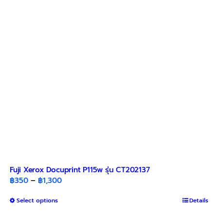
may
be
chosen
on
the
product
page
Fuji Xerox Docuprint P115w รุ่น CT202137
Price
฿
350
–
฿
1,300
range:
This
Select options
฿350
Details
product
through