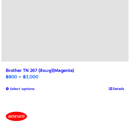
product
page
Brother TN 267 (สีชมพู)(Magenta)
Price
฿
800
–
฿
3,000
range:
This
Select options
฿800
Details
product
through
has
฿3,000
multiple
variants.
ลดราคา!
The
options