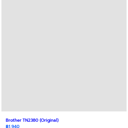
Brother TN2380 (Original)
฿
1,940