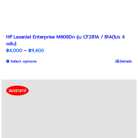
HP LaserJet Enterprise M606Dn รุ่น CF281A / 81A(โปร 4
ตลับ)​
Price
฿
4,000
–
฿
9,400
range:
This
Select options
Details
฿4,000
product
through
has
฿9,400
multiple
variants.
ลดราคา!
The
options
may
be
chosen
on
the