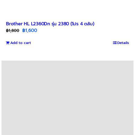
Brother HL L2360Dn รุ่น 2380 (โปร 4 ตลับ)
Original
Current
฿
1,600
฿
1,800
price
price
Add to cart
was:
is:
Details
฿1,800.
฿1,600.