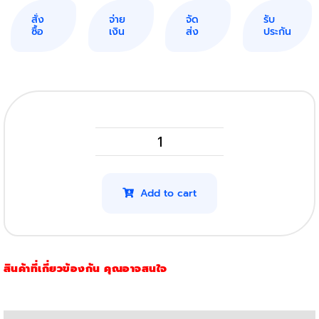
สั่ง
จ่าย
จัด
รับ
ซื้อ
เงิน
ส่ง
ประกัน
Brother
HL
L2360Dn
Add to cart
รุ่น
2380
quantity
สินค้าที่เกี่ยวข้องกัน คุณอาจสนใจ