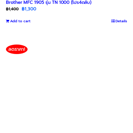
Brother MFC 1905 รุ่น TN 1000 (โปร4ตลับ)
Original
Current
฿
1,300
฿
1,400
price
price
Add to cart
was:
is:
Details
฿1,400.
฿1,300.
ลดราคา!