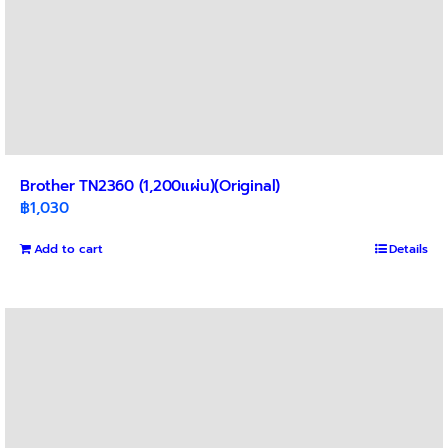
Brother TN2360 (1,200แผ่น)(Original)
฿
1,030
Add to cart
Details