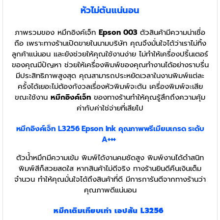
หัวไม่ตันแน่นอน
ภาพรวมของ หมึกอิงค์เจ็ท
Epson 003
ตัวสินค้ามีความน่าเชื่อ
ถือ เพราะทางร้านเปิดขายในนามบริษัท คุณจึงมั่นใจได้ว่าเราไม่ทิ้ง
ลูกค้าแน่นอน และยังช่วยให้คุณใช้งานง่าย ไม่ทำให้เครื่องปริ้นเตอร์
ของคุณมีปัญหา ช่วยให้เครื่องพิมพ์ของคุณทำงานได้อย่างราบรื่น
มีประสิทธิภาพสูงสุด คุณสามารถประหยัดเวลาในงานพิมพ์แต่ละ
ครั้งได้เยอะไม่ต้องกังวลเรื่องหัวพิมพ์จะตัน เครื่องพิมพ์จะเสีย
ขณะใช้งาน
หมึกอิงค์เจ็ท
ของทางร้านทำให้คุณรู้สึกถึงความคุ้ม
ค่ากับค่าใช่จ่ายที่เสียไป
หมึกอิงค์เจ็ท L3256 Epson Ink
คุณภาพพรีเมียมเกรด ระดับ
A+++
ตัวน้ำหมึกมีความเข้ม พิมพ์ได้งานคมชัดสูง พิมพ์งานได้ดำสนิท
พิมพ์สีก็สวยสดใส หากสินค้าไม่ดีจริง ทางร้านยินดีคืนเงินเต็ม
จำนวน ทำให้คุณมั่นใจได้ถึงสินค้าที่ดี มีการการันตีจากทางร้านว่า
คุณภาพดีแน่นอน
หมึกเติมเทียบเท่า เอปสัน L3256