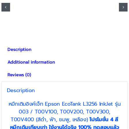
product
through
has
฿400
multiple
variants.
The
options
may
be
Description
chosen
on
Additional information
the
product
Reviews (0)
page
Description
หมึกเติมอิงค์เจ็ท Epson EcoTank L3256 InkJet รุ่น
003 / T00V100, T00V200, T00V300,
T00V400 (สีดำ, ฟ้า, ชมพู, เหลือง)
โปรโมชั่น 4 สี
หมึกเติมเทียบเท่า ใช้งานได้จริง 100% ทดสอบแล้ว