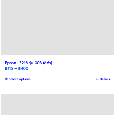
product
page
Epson L3216 รุ่น 003 (สีดำ)
Price
฿
115
–
฿
400
range:
This
Select options
฿115
Details
product
through
has
฿400
multiple
variants.
The
options