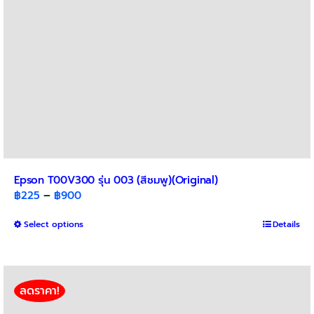
the
product
page
Epson T00V300 รุ่น 003 (สีชมพู)(Original)
Price
฿
225
–
฿
900
range:
This
Select options
฿225
Details
product
through
has
฿900
multiple
variants.
ลดราคา!
The