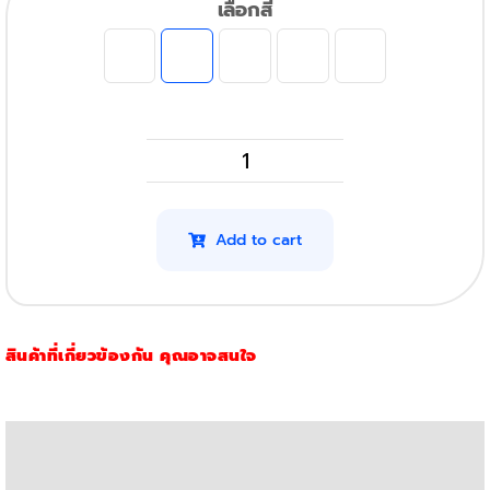
เลือกสี
Epson
EcoTank
L3256
Add to cart
รุ่น
003
(สี
สินค้าที่เกี่ยวข้องกัน คุณอาจสนใจ
ฟ้า)
quantity