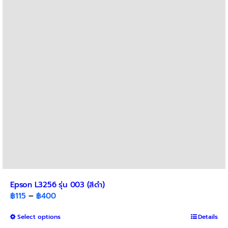
options
may
be
chosen
on
the
product
page
Epson L3256 รุ่น 003 (สีดำ)
Price
฿
115
–
฿
400
range:
This
Select options
฿115
Details