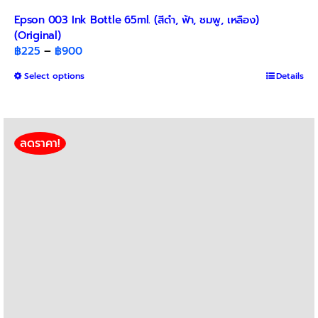
Epson 003 Ink Bottle 65ml. (สีดำ, ฟ้า, ชมพู, เหลือง)
(Original)
Price
฿
225
–
฿
900
range:
This
Select options
Details
฿225
product
through
has
฿900
multiple
variants.
ลดราคา!
The
options
may
be
chosen
on
the
product
page