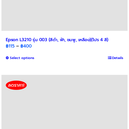
Epson L3210 รุ่น 003 (สีดำ, ฟ้า, ชมพู, เหลือง)(โปร 4 สี)
Price
฿
115
–
฿
400
range:
This
Select options
฿115
Details
product
through
has
฿400
multiple
variants.
ลดราคา!
The
options
may
be
chosen
on
the