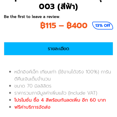
003 (สีฟ้า)
Be the first to leave a review.
Price
฿
115
–
฿
400
13% Off
range:
฿115
รายละเอียด
throug
฿400
หมึกอิงค์เจ็ท เทียบเท่า (ใช้งานได้จริง 100%) การัน
ตีคืนเงินเต็มจำนวน
ขนาด 70 มิลลิลิตร
ราคารวมภาษีมูลค่าเพิ่มแล้ว (Include VAT)
โปรโมชั่น ซื้อ 4 สีพร้อมกันลดเพิ่ม อีก 60 บาท
ฟรีค่าบริการจัดส่ง