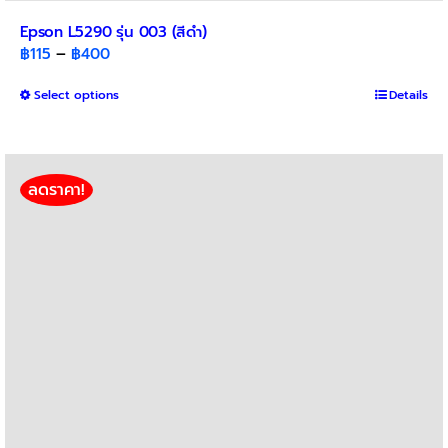
Epson L5290 รุ่น 003 (สีดำ)
Price
฿
115
–
฿
400
range:
This
Select options
฿115
Details
product
through
has
฿400
multiple
variants.
ลดราคา!
The
options
may
be
chosen
on
the
product
page