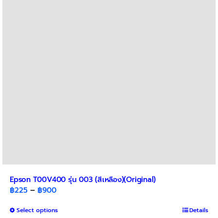
Epson T00V400 รุ่น 003 (สีเหลือง)(Original)
Price
฿
225
–
฿
900
range:
This
Select options
฿225
Details