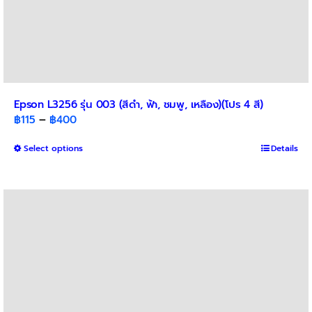
Epson L3256 รุ่น 003 (สีดำ, ฟ้า, ชมพู, เหลือง)(โปร 4 สี)
Price
฿
115
–
฿
400
range:
This
Select options
฿115
Details
product
through
has
฿400
multiple
variants.
The
options
may
be
chosen
on