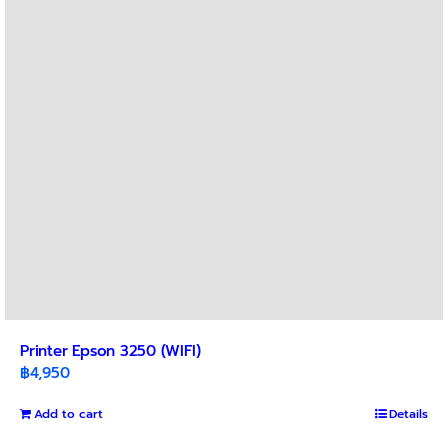
may
be
chosen
on
the
product
page
Printer Epson 3250 (WIFI)
฿
4,950
Add to cart
Details