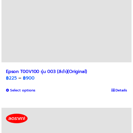
product
page
Epson T00V100 รุ่น 003 (สีดำ)(Original)
Price
฿
225
–
฿
900
range:
This
Select options
฿225
Details
product
through
has
฿900
multiple
variants.
ลดราคา!
The
options