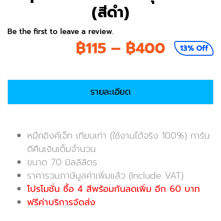
(สีดำ)
Be the first to leave a review.
Price
฿
115
–
฿
400
13% Off
range:
฿115
รายละเอียด
throug
฿400
หมึกอิงค์เจ็ท เทียบเท่า (ใช้งานได้จริง 100%) การัน
ตีคืนเงินเต็มจำนวน
ขนาด 70 มิลลิลิตร
ราคารวมภาษีมูลค่าเพิ่มแล้ว (Include VAT)
โปรโมชั่น ซื้อ 4 สีพร้อมกันลดเพิ่ม อีก 60 บาท
ฟรีค่าบริการจัดส่ง