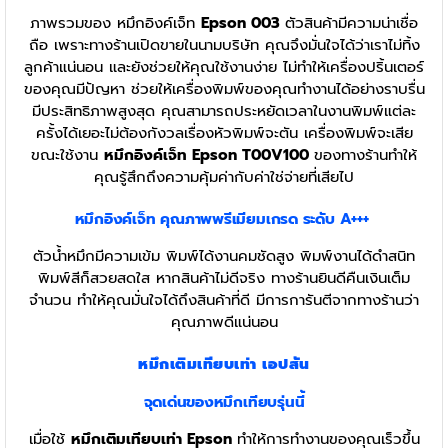
ภาพรวมของ หมึกอิงค์เจ็ท
Epson 003
ตัวสินค้ามีความน่าเชื่อ
ถือ เพราะทางร้านเปิดขายในนามบริษัท คุณจึงมั่นใจได้ว่าเราไม่ทิ้ง
ลูกค้าแน่นอน และยังช่วยให้คุณใช้งานง่าย ไม่ทำให้เครื่องปริ้นเตอร์
ของคุณมีปัญหา ช่วยให้เครื่องพิมพ์ของคุณทำงานได้อย่างราบรื่น
มีประสิทธิภาพสูงสุด คุณสามารถประหยัดเวลาในงานพิมพ์แต่ละ
ครั้งได้เยอะไม่ต้องกังวลเรื่องหัวพิมพ์จะตัน เครื่องพิมพ์จะเสีย
ขณะใช้งาน
หมึกอิงค์เจ็ท Epson T00V100
ของทางร้านทำให้
คุณรู้สึกถึงความคุ้มค่ากับค่าใช่จ่ายที่เสียไป
หมึกอิงค์เจ็ท
คุณภาพพรีเมียมเกรด ระดับ A+++
ตัวน้ำหมึกมีความเข้ม พิมพ์ได้งานคมชัดสูง พิมพ์งานได้ดำสนิท
พิมพ์สีก็สวยสดใส หากสินค้าไม่ดีจริง ทางร้านยินดีคืนเงินเต็ม
จำนวน ทำให้คุณมั่นใจได้ถึงสินค้าที่ดี มีการการันตีจากทางร้านว่า
คุณภาพดีแน่นอน
หมึกเติมเทียบเท่า เอปสัน
จุดเด่นของหมึกเทียบรุ่นนี้
เมื่อใช้
หมึกเติมเทียบเท่า Epson
ทำให้การทำงานของคุณเร็วขึ้น