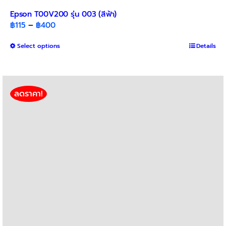
Epson T00V200 รุ่น 003 (สีฟ้า)
Price
฿
115
–
฿
400
range:
This
Select options
฿115
Details
product
through
has
฿400
multiple
variants.
ลดราคา!
The
options
may
be
chosen
on
the
product
page