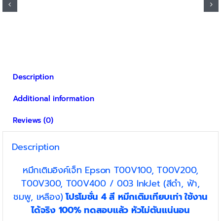
has
฿400
multiple
variants.
The
options
may
be
Description
chosen
on
Additional information
the
product
Reviews (0)
page
Description
หมึกเติมอิงค์เจ็ท Epson T00V100, T00V200,
T00V300, T00V400 / 003 InkJet (สีดำ, ฟ้า,
ชมพู, เหลือง)
โปรโมชั่น 4 สี หมึกเติมเทียบเท่า ใช้งาน
ได้จริง 100% ทดสอบแล้ว หัวไม่ตันแน่นอน