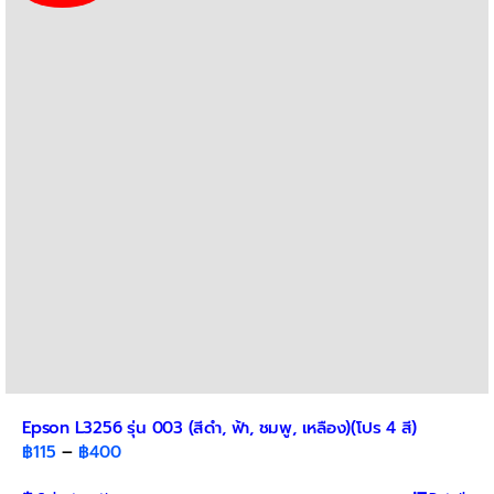
The
options
may
be
chosen
on
the
product
page
Epson L3256 รุ่น 003 (สีดำ, ฟ้า, ชมพู, เหลือง)(โปร 4 สี)
Price
฿
115
–
฿
400
range: