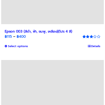
Epson 003 (สีดำ, ฟ้า, ชมพู, เหลือง)(โปร 4 สี)
Price
฿
115
–
฿
400
range:
Rated
3.00
This
Select options
฿115
Details
out of 5
product
through
has
฿400
multiple
variants.
The
options
may
be
chosen
on
the