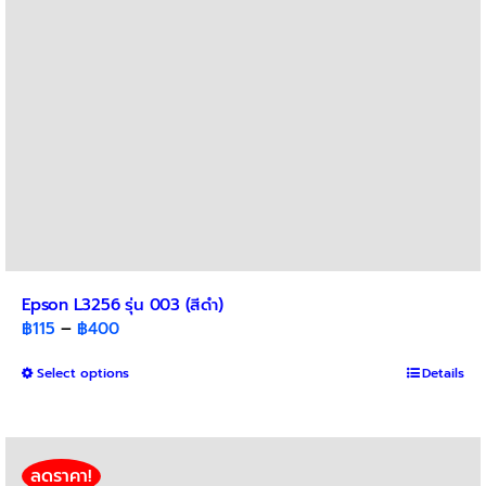
Epson L3256 รุ่น 003 (สีดำ)
Price
฿
115
–
฿
400
range:
This
Select options
฿115
Details
product
through
has
฿400
multiple
variants.
ลดราคา!