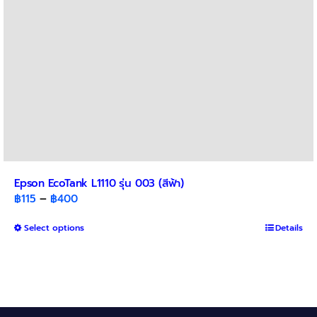
Epson EcoTank L1110 รุ่น 003 (สีฟ้า)
Price
฿
115
–
฿
400
range:
This
Select options
฿115
Details
product
through
has
฿400
multiple
variants.
The