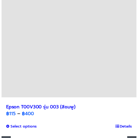
may
be
chosen
on
the
product
page
Epson T00V300 รุ่น 003 (สีชมพู)
Price
฿
115
–
฿
400
range:
This
Select options
฿115
Details
product
through