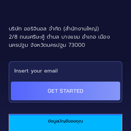
options
may
be
chosen
บริษัท ออริจินอล จำกัด (สำนักงานใหญ่)
on
the
2/8 ถนนศรีษะคู้ ตำบล บางแขม อำเภอ เมือง
product
นครปฐม จังหวัดนครปฐม 73000
page
GET STARTED
ข้อมูลบัญชีของคุณ