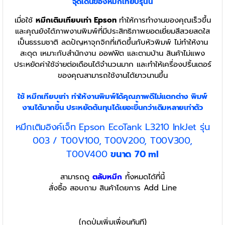
จุดเด่นของหมึกเทียบรุ่นนี้
เมื่อใช้
หมึกเติมเทียบเท่า Epson
ทำให้การทำงานของคุณเร็วขึ้น
และคุณยังได้ภาพงานพิมพ์ที่มีประสิทธิภาพยอดเยี่ยมสีสวยสดใส
เป็นธรรมชาติ ลดปัญหาจุกจิกที่เกิดขึ้นกับหัวพิมพ์ ไม่ทำให้งาน
สะดุด เหมาะกับสำนักงาน ออฟฟิต และตามบ้าน สินค้าไม่แพง
ประหยัดค่าใช้จ่ายต่อเดือนได้จำนวนมาก และทำให้เครื่องปริ้นเตอร์
ของคุณสามารถใช้งานได้ยาวนานขึ้น
ใช้ หมึกเทียบเท่า
ทำให้งานพิมพ์ได้คุณภาพดีไม่แตกต่าง พิมพ์
งานได้มากขึ้น ประหยัดต้นทุนได้เยอะขึ้นกว่าเดิมหลายเท่าตัว
หมึกเติมอิงค์เจ็ท Epson EcoTank L3210 InkJet รุ่น
003 / T00V100, T00V200, T00V300,
T00V400
ขนาด 70 ml
สามารถดู
ตลับหมึก
ทั้งหมดได้ที่นี้
สั่งซื้อ สอบถาม สินค้าโดยการ Add Line
(กดปุ่มเพิ่มเพื่อนทันที)