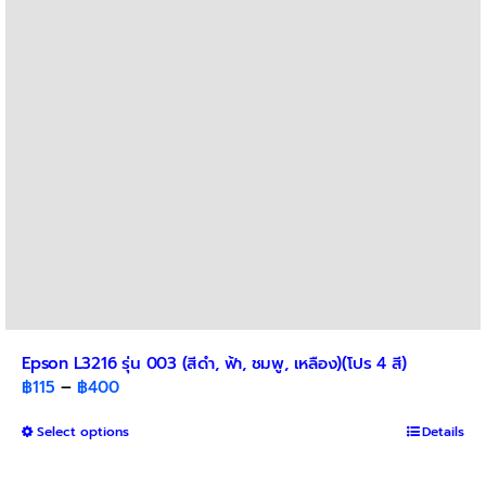
be
chosen
on
the
product
page
Epson L3216 รุ่น 003 (สีดำ, ฟ้า, ชมพู, เหลือง)(โปร 4 สี)
Price
฿
115
–
฿
400
range:
This
Select options
฿115
Details
product
through
has
฿400