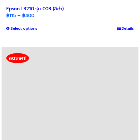
Epson L3210 รุ่น 003 (สีดำ)
Price
฿
115
–
฿
400
range:
This
Select options
฿115
Details
product
through
has
฿400
multiple
variants.
ลดราคา!
The
options
may
be
chosen
on
the
product
page