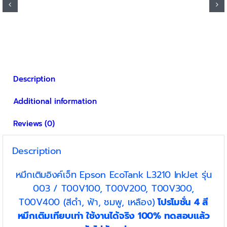
has
฿900
multiple
variants.
The
options
may
be
Description
chosen
on
Additional information
the
product
Reviews (0)
page
Description
หมึกเติมอิงค์เจ็ท Epson EcoTank L3210 InkJet รุ่น
003 / T00V100, T00V200, T00V300,
T00V400 (สีดำ, ฟ้า, ชมพู, เหลือง)
โปรโมชั่น 4 สี
หมึกเติมเทียบเท่า ใช้งานได้จริง 100% ทดสอบแล้ว