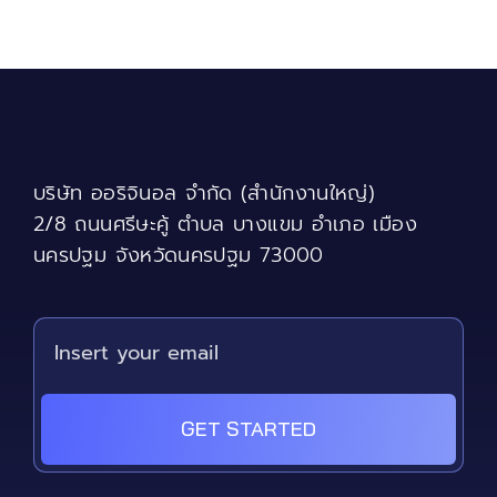
multiple
variants.
The
options
may
be
chosen
บริษัท ออริจินอล จำกัด (สำนักงานใหญ่)
on
the
2/8 ถนนศรีษะคู้ ตำบล บางแขม อำเภอ เมือง
product
นครปฐม จังหวัดนครปฐม 73000
page
GET STARTED