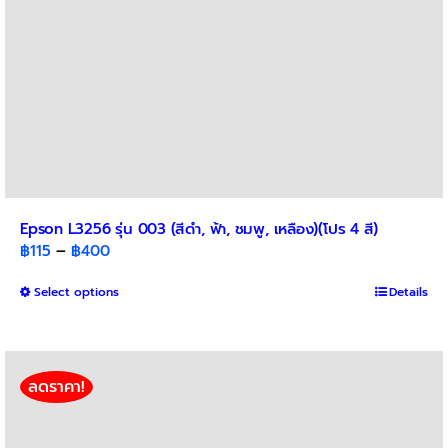
product
page
Epson L3256 รุ่น 003 (สีดำ, ฟ้า, ชมพู, เหลือง)(โปร 4 สี)
Price
฿
115
–
฿
400
range:
This
Select options
฿115
Details
product
through
has
฿400
multiple
variants.
ลดราคา!
The
options
may