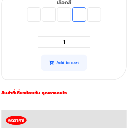
เลือกสี
Epson
EcoTank
L3210
Add to cart
รุ่น
003
(สี
สินค้าที่เกี่ยวข้องกัน คุณอาจสนใจ
เหลือง)
quantity
ลดราคา!