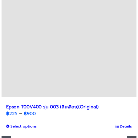
may
be
chosen
on
the
product
page
Epson T00V400 รุ่น 003 (สีเหลือง)(Original)
Price
฿
225
–
฿
900
range:
This
Select options
฿225
Details
product
through