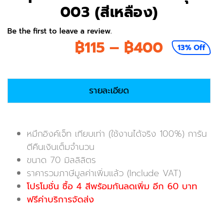
003 (สีเหลือง)
Be the first to leave a review.
Price
฿
115
–
฿
400
13% Off
range:
฿115
รายละเอียด
throug
฿400
หมึกอิงค์เจ็ท เทียบเท่า (ใช้งานได้จริง 100%) การัน
ตีคืนเงินเต็มจำนวน
ขนาด 70 มิลลิลิตร
ราคารวมภาษีมูลค่าเพิ่มแล้ว (Include VAT)
โปรโมชั่น ซื้อ 4 สีพร้อมกันลดเพิ่ม อีก 60 บาท
ฟรีค่าบริการจัดส่ง