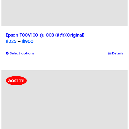
Epson T00V100 รุ่น 003 (สีดำ)(Original)
Price
฿
225
–
฿
900
range:
This
Select options
฿225
Details
product
through
has
฿900
multiple
variants.
ลดราคา!
The
options
may
be
chosen
on
the