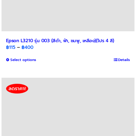
Epson L3210 รุ่น 003 (สีดำ, ฟ้า, ชมพู, เหลือง)(โปร 4 สี)
Price
฿
115
–
฿
400
range:
This
Select options
฿115
Details
product
through
has
฿400
multiple
variants.
ลดราคา!
The
options
may
be
chosen
on
the