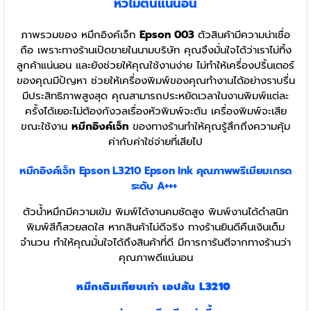
หัวไม่ตันแน่นอน
ภาพรวมของ หมึกอิงค์เจ็ท
Epson 003
ตัวสินค้ามีความน่าเชื่อ
ถือ เพราะทางร้านเปิดขายในนามบริษัท คุณจึงมั่นใจได้ว่าเราไม่ทิ้ง
ลูกค้าแน่นอน และยังช่วยให้คุณใช้งานง่าย ไม่ทำให้เครื่องปริ้นเตอร์
ของคุณมีปัญหา ช่วยให้เครื่องพิมพ์ของคุณทำงานได้อย่างราบรื่น
มีประสิทธิภาพสูงสุด คุณสามารถประหยัดเวลาในงานพิมพ์แต่ละ
ครั้งได้เยอะไม่ต้องกังวลเรื่องหัวพิมพ์จะตัน เครื่องพิมพ์จะเสีย
ขณะใช้งาน
หมึกอิงค์เจ็ท
ของทางร้านทำให้คุณรู้สึกถึงความคุ้ม
ค่ากับค่าใช่จ่ายที่เสียไป
หมึกอิงค์เจ็ท Epson L3210 Epson Ink
คุณภาพพรีเมียมเกรด
ระดับ A+++
ตัวน้ำหมึกมีความเข้ม พิมพ์ได้งานคมชัดสูง พิมพ์งานได้ดำสนิท
พิมพ์สีก็สวยสดใส หากสินค้าไม่ดีจริง ทางร้านยินดีคืนเงินเต็ม
จำนวน ทำให้คุณมั่นใจได้ถึงสินค้าที่ดี มีการการันตีจากทางร้านว่า
คุณภาพดีแน่นอน
หมึกเติมเทียบเท่า เอปสัน L3210