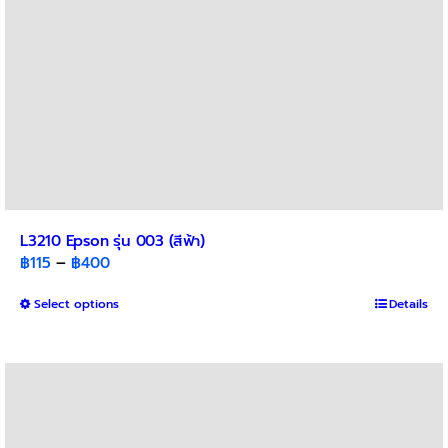
product
page
L3210 Epson รุ่น 003 (สีฟ้า)
Price
฿
115
–
฿
400
range:
This
Select options
฿115
Details
product
through
has
฿400
multiple
variants.
The
options