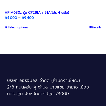
HP M630z รุ่น CF281A / 81A(โปร 4 ตลับ)
Price
฿
4,000
–
฿
9,400
range:
This
Select options
฿4,000
Details
product
through
has
฿9,400
multiple
variants.
The
options
may
be
chosen
บริษัท ออริจินอล จำกัด (สำนักงานใหญ่)
on
the
2/8 ถนนศรีษะคู้ ตำบล บางแขม อำเภอ เมือง
product
นครปฐม จังหวัดนครปฐม 73000
page