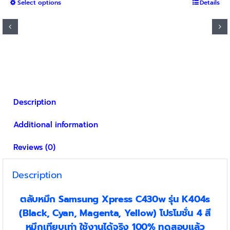
This
Select options
฿800
Details
product
through
has
฿3,000
multiple
variants.
The
options
may
be
Description
chosen
on
Additional information
the
product
Reviews (0)
page
Description
ตลับหมึก Samsung Xpress C430w
รุ่น K404s
(Black, Cyan, Magenta, Yellow) โปรโมชั่น 4 สี
หมึกเทียบเท่า ใช้งานได้จริง 100% ทดสอบแล้ว