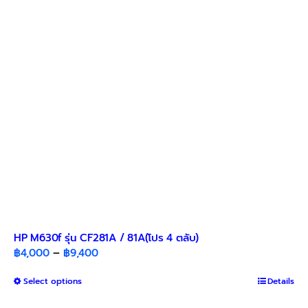
HP M630f รุ่น CF281A / 81A(โปร 4 ตลับ)
Price
฿
4,000
–
฿
9,400
range:
This
Select options
฿4,000
Details
product
through