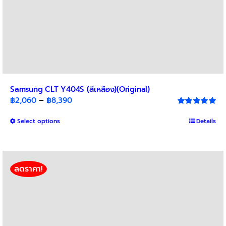
Samsung CLT Y404S (สีเหลือง)(Original)
Price
฿
2,060
–
฿
8,390
range:
Rated
5.00
out of 5
This
Select options
฿2,060
Details
product
through
has
฿8,390
multiple
variants.
ลดราคา!
The
options
may
be
chosen