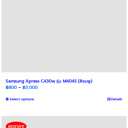
on
the
product
page
Samsung Xpress C430w รุ่น M404S (สีชมพู)
Price
฿
800
–
฿
3,000
range:
This
Select options
฿800
Details
product
through
has
฿3,000
multiple
variants.
ลดราคา!