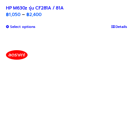
HP M630z รุ่น CF281A / 81A
Price
฿
1,050
–
฿
2,400
range:
This
Select options
฿1,050
Details
product
through
has
฿2,400
multiple
variants.
ลดราคา!
The
options
may
be
chosen
on
the
product
page