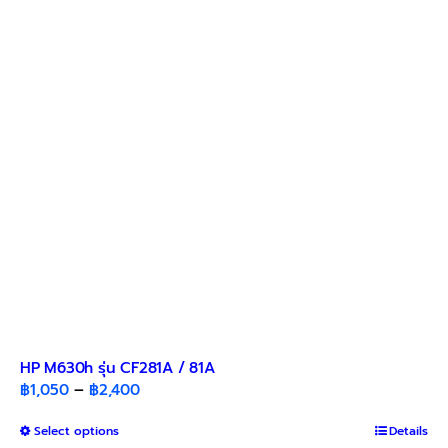
HP M630h รุ่น CF281A / 81A
Price
฿
1,050
–
฿
2,400
range:
This
Select options
฿1,050
Details