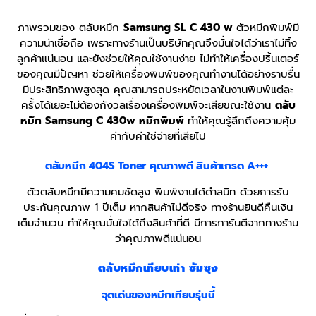
ภาพรวมของ ตลับหมึก
Samsung SL C 430 w
ตัวหมึกพิมพ์มี
ความน่าเชื่อถือ เพราะทางร้านเป็นบริษัทคุณจึงมั่นใจได้ว่าเราไม่ทิ้ง
ลูกค้าแน่นอน และยังช่วยให้คุณใช้งานง่าย ไม่ทำให้เครื่องปริ้นเตอร์
ของคุณมีปัญหา ช่วยให้เครื่องพิมพ์ของคุณทำงานได้อย่างราบรื่น
มีประสิทธิภาพสูงสุด คุณสามารถประหยัดเวลาในงานพิมพ์แต่ละ
ครั้งได้เยอะไม่ต้องกังวลเรื่องเครื่องพิมพ์จะเสียขณะใช้งาน
ตลับ
หมึก Samsung C 430w
หมึกพิมพ์
ทำให้คุณรู้สึกถึงความคุ้ม
ค่ากับค่าใช่จ่ายที่เสียไป
ตลับหมึก 404S
Toner
คุณภาพดี สินค้าเกรด A+++
ตัวตลับหมึกมีความคมชัดสูง พิมพ์งานได้ดำสนิท ด้วยการรับ
ประกันคุณภาพ 1 ปีเต็ม หากสินค้าไม่ดีจริง ทางร้านยินดีคืนเงิน
เต็มจำนวน ทำให้คุณมั่นใจได้ถึงสินค้าที่ดี มีการการันตีจากทางร้าน
ว่าคุณภาพดีแน่นอน
ตลับหมึกเทียบเท่า ซัมซุง
จุดเด่นของหมึกเทียบรุ่นนี้