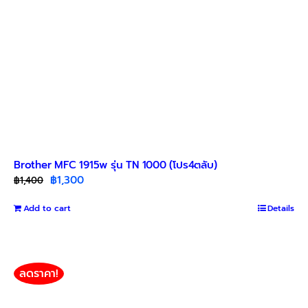
product
page
Brother MFC 1915w รุ่น TN 1000 (โปร4ตลับ)
Original
Current
฿
1,300
฿
1,400
price
price
Add to cart
was:
is:
Details
฿1,400.
฿1,300.
ลดราคา!