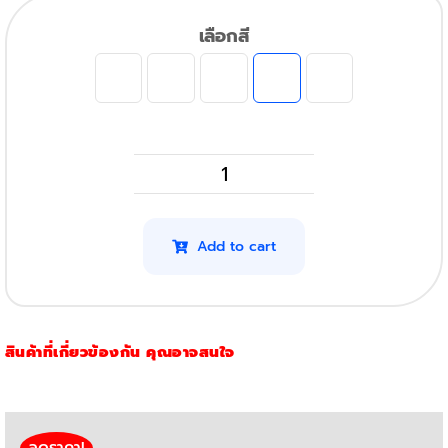
เลือกสี
Samsung
Xpress
C430w
Add to cart
รุ่น
M404S
(สี
สินค้าที่เกี่ยวข้องกัน คุณอาจสนใจ
เหลือง)
quantity
ลดราคา!