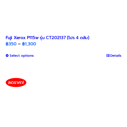
Fuji Xerox P115w รุ่น CT202137 (โปร 4 ตลับ)
Price
฿
350
–
฿
1,300
range:
This
Select options
฿350
Details
product
through
has
฿1,300
multiple
variants.
ลดราคา!
The
options
may
be
chosen
on
the