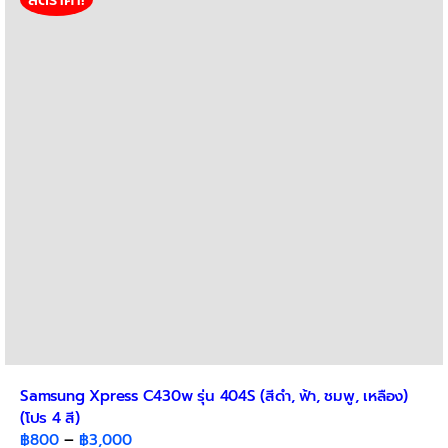
Samsung Xpress C430w รุ่น 404S (สีดำ, ฟ้า, ชมพู, เหลือง)
(โปร 4 สี)
Price
฿
800
–
฿
3,000