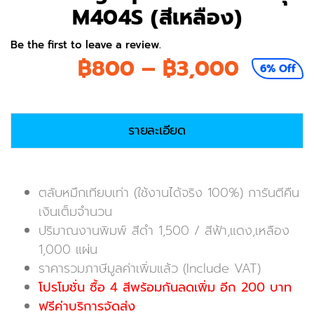
M404S (สีเหลือง)
Be the first to leave a review.
Price
฿
800
–
฿
3,000
6% Off
range:
฿800
รายละเอียด
throug
฿3,00
ตลับหมึกเทียบเท่า (ใช้งานได้จริง 100%) การันตีคืน
เงินเต็มจำนวน
ปริมาณงานพิมพ์ สีดำ 1,500 / สีฟ้า,แดง,เหลือง
1,000 แผ่น
ราคารวมภาษีมูลค่าเพิ่มแล้ว (Include VAT)
โปรโมชั่น ซื้อ 4 สีพร้อมกันลดเพิ่ม อีก 200 บาท
ฟรีค่าบริการจัดส่ง