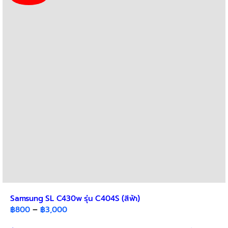
The
options
may
be
chosen
on
the
product
page
Samsung SL C430w รุ่น C404S (สีฟ้า)
Price
฿
800
–
฿
3,000
range: