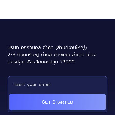
has
฿9,400
multiple
variants.
The
options
may
be
chosen
บริษัท ออริจินอล จำกัด (สำนักงานใหญ่)
on
the
2/8 ถนนศรีษะคู้ ตำบล บางแขม อำเภอ เมือง
product
นครปฐม จังหวัดนครปฐม 73000
page
GET STARTED