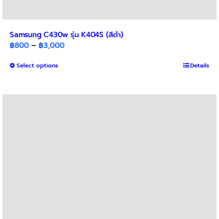
Samsung C430w รุ่น K404S (สีดำ)
Price
฿
800
–
฿
3,000
range:
This
Select options
฿800
Details
product
through
has
฿3,000
multiple
variants.
The
options
may
be
chosen
on
the
product
page