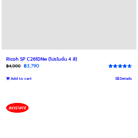
Ricoh SP C261DNw (โปรโมชั่น 4 สี)
Original
Current
฿
3,790
฿
4,000
price
price
Rated
4.67
out of 5
Add to cart
was:
is:
Details
฿4,000.
฿3,790.
ลดราคา!