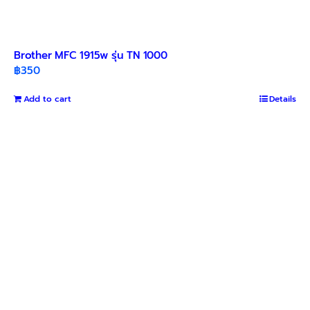
Brother MFC 1915w รุ่น TN 1000
฿
350
Add to cart
Details