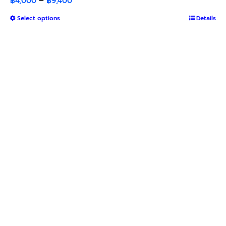
Price
฿
4,000
–
฿
9,400
range:
This
Select options
Details
฿4,000
product
through
has
฿9,400
multiple
variants.
The
options
may
be
chosen
on
the
product
page