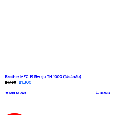
Brother MFC 1915w รุ่น TN 1000 (โปร4ตลับ)
Original
Current
฿
1,300
฿
1,400
price
price
Add to cart
was:
is:
Details
฿1,400.
฿1,300.