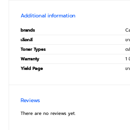
Additional information
brands
C
เลือกสี
ข
Toner Types
ตล
Warranty
1 ป
Yield Page
ขา
Reviews
There are no reviews yet.