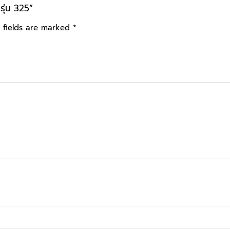
ุ่น 325”
 fields are marked
*