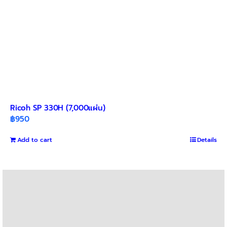
Ricoh SP 330H (7,000แผ่น)
฿
950
Add to cart
Details