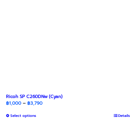
be
chosen
on
the
product
page
Ricoh SP C260DNw (Cyan)
Price
฿
1,000
–
฿
3,790
range:
This
Select options
฿1,000
Details
product
through
has
฿3,790
multiple