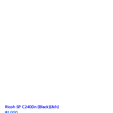
variants.
The
options
may
be
chosen
on
the
product
page
Ricoh SP C240Dn (Black)(สีดำ)
฿
1,000