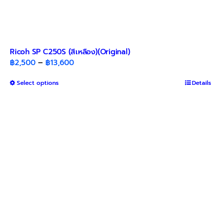
Ricoh SP C250S (สีเหลือง)(Original)
Price
฿
2,500
–
฿
13,600
range:
This
Select options
฿2,500
Details
product
through
has
฿13,600
multiple
variants.
The
options
may
be
chosen
on
the
product