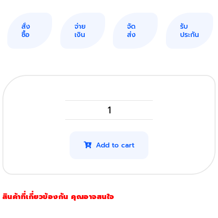
สั่ง
จ่าย
จัด
รับ
ซื้อ
เงิน
ส่ง
ประกัน
Ricoh
SP330SFn
(7,000แผ่น)
Add to cart
(โปร
4
ตลับ)
สินค้าที่เกี่ยวข้องกัน คุณอาจสนใจ
quantity