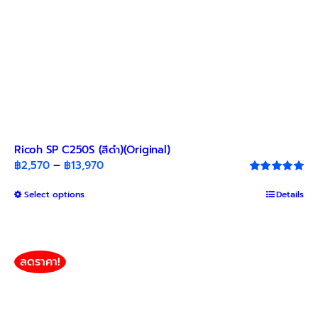
page
Ricoh SP C250S (สีดำ)(Original)
Price
฿
2,570
–
฿
13,970
range:
Rated
5.00
out of 5
This
Select options
฿2,570
Details
product
through
has
฿13,970
multiple
variants.
ลดราคา!
The
options
may