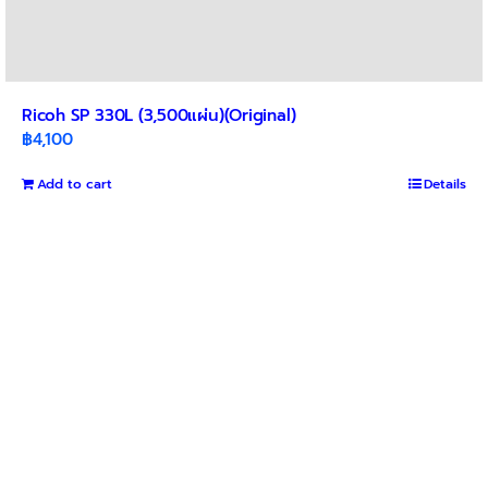
Ricoh SP 330L (3,500แผ่น)(Original)
฿
4,100
Add to cart
Details