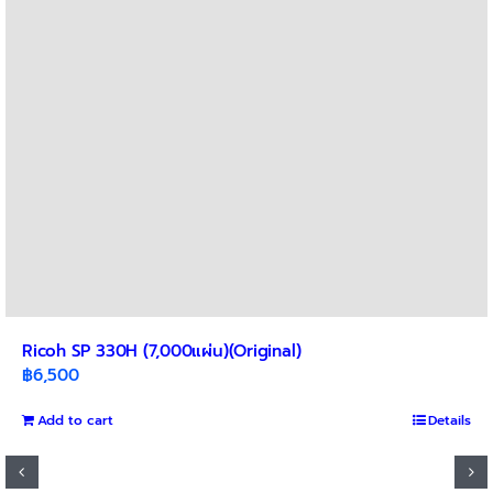
Ricoh SP 330H (7,000แผ่น)(Original)
฿
6,500
Add to cart
Details