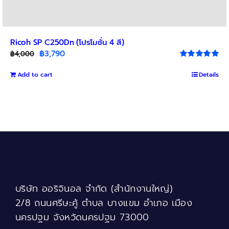
Ricoh SP C250Dn (โปรโมชั่น 4 สี)
Original
Current
฿
3,790
฿
4,000
price
price
Rated
5.00
out of 5
Add to cart
was:
is:
Details
฿4,000.
฿3,790.
บริษัท ออริจินอล จำกัด (สำนักงานใหญ่)
2/8 ถนนศรีษะคู้ ตำบล บางแขม อำเภอ เมือง
นครปฐม จังหวัดนครปฐม 73000