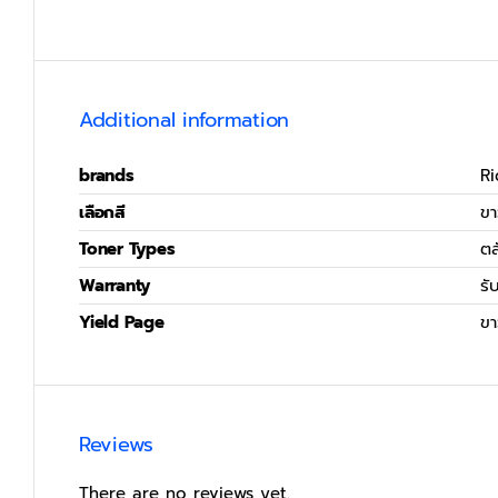
Additional information
brands
Ri
เลือกสี
ข
Toner Types
ตล
Warranty
รั
Yield Page
ขา
Reviews
There are no reviews yet.