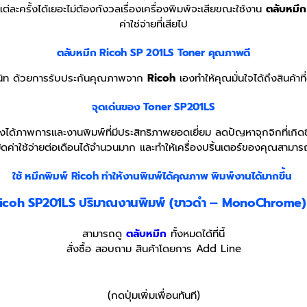
่ละครั้งได้เยอะไม่ต้องกังวลเรื่องเครื่องพิมพ์จะเสียขณะใช้งาน
ตลับหมึ
ค่าใช่จ่ายที่เสียไป
ตลับหมึก Ricoh SP 201LS Toner
คุณภาพดี
สนิท ด้วยการรับประกันคุณภาพจาก
Ricoh
เองทำให้คุณมั่นใจได้ถึงสินค้า
จุดเด่นของ Toner SP201LS
ได้ภาพการและงานพิมพ์ที่มีประสิทธิภาพยอดเยี่ยม ลดปัญหาจุกจิกที่เกิด
ัดค่าใช้จ่ายต่อเดือนได้จำนวนมาก และทำให้เครื่องปริ้นเตอร์ของคุณสามารถ
ใช้ หมึกพิมพ์ Ricoh
ทำให้งานพิมพ์ได้คุณภาพ พิมพ์งานได้มากขึ้น
Ricoh SP201LS ปริมาณงานพิมพ์ (ขาวดำ – MonoChrome
สามารถดู
ตลับหมึก
ทั้งหมดได้ที่นี้
สั่งซื้อ สอบถาม สินค้าโดยการ Add Line
(กดปุ่มเพิ่มเพื่อนทันที)