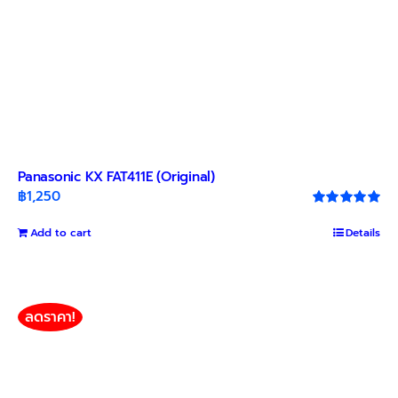
Panasonic KX FAT411E (Original)
฿
1,250
Rated
5.00
out of 5
Add to cart
Details
ลดราคา!