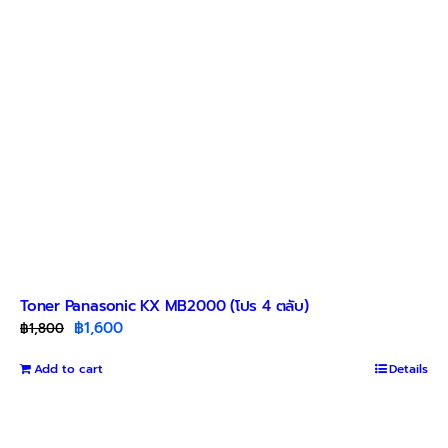
Toner Panasonic KX MB2000 (โปร 4 ตลับ)
Original
Current
฿
1,600
฿
1,800
price
price
Add to cart
was:
is:
Details
฿1,800.
฿1,600.