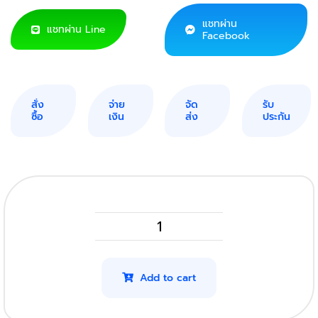
แชทผ่าน
แชทผ่าน Line
Facebook
สั่ง
จ่าย
จัด
รับ
ซื้อ
เงิน
ส่ง
ประกัน
Panasonic
KX
MB2000
Add to cart
(Original)