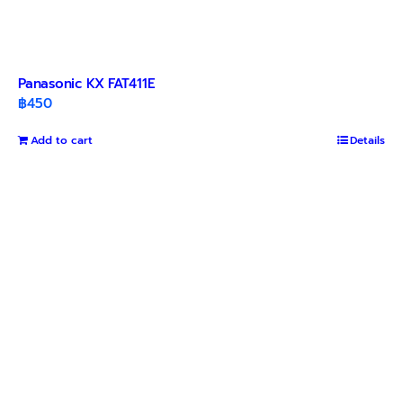
Panasonic KX FAT411E
฿
450
Add to cart
Details