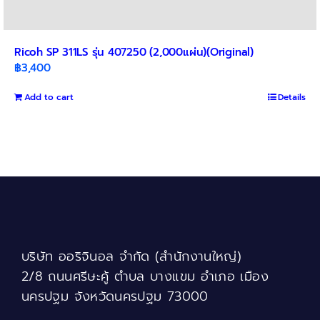
Ricoh SP 311LS รุ่น 407250 (2,000แผ่น)(Original)
฿
3,400
Add to cart
Details
บริษัท ออริจินอล จำกัด (สำนักงานใหญ่)
2/8 ถนนศรีษะคู้ ตำบล บางแขม อำเภอ เมือง
นครปฐม จังหวัดนครปฐม 73000