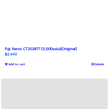
Fuji Xerox CT202877 (3,000แผ่น)(Original)
฿
2,440
Add to cart
Details