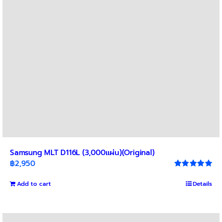
Samsung MLT D116L (3,000แผ่น)(Original)
฿
2,950
Rated
5.00
out of 5
Add to cart
Details