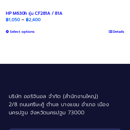
HP M630h รุ่น CF281A / 81A
Price
฿
1,050
–
฿
2,400
range:
This
Select options
฿1,050
Details
product
through
has
฿2,400
multiple
variants.
The
options
may
be
chosen
บริษัท ออริจินอล จำกัด (สำนักงานใหญ่)
on
the
2/8 ถนนศรีษะคู้ ตำบล บางแขม อำเภอ เมือง
product
นครปฐม จังหวัดนครปฐม 73000
page