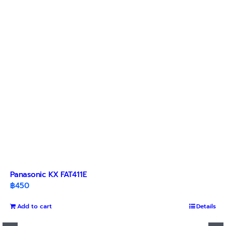
Panasonic KX FAT411E
฿
450
Add to cart
Details