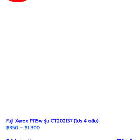
The
options
may
be
chosen
on
the
product
page
Fuji Xerox P115w รุ่น CT202137 (โปร 4 ตลับ)
Price
฿
350
–
฿
1,300
range: