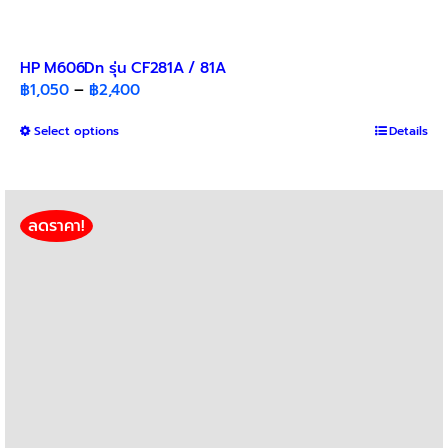
HP M606Dn รุ่น CF281A / 81A
Price
฿
1,050
–
฿
2,400
range:
This
Select options
฿1,050
Details
product
through
has
฿2,400
multiple
variants.
ลดราคา!
The
options
may
be
chosen
on
the
product
page