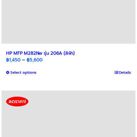
HP MFP M282Nw รุ่น 206A (สีฟ้า)
Price
฿
1,450
–
฿
5,600
range:
This
Select options
฿1,450
Details
product
through
has
฿5,600
multiple
variants.
ลดราคา!
The
options
may
be
chosen