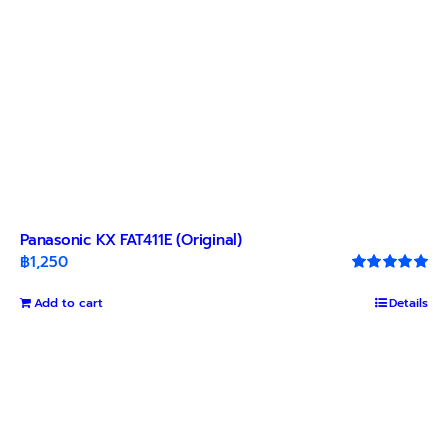
Panasonic KX FAT411E (Original)
฿
1,250
Rated
5.00
out of 5
Add to cart
Details