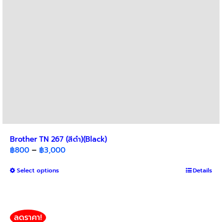
on
the
product
page
Brother TN 267 (สีดำ)(Black)
Price
฿
800
–
฿
3,000
range:
This
Select options
฿800
Details
product
through
has
฿3,000
multiple
variants.
ลดราคา!