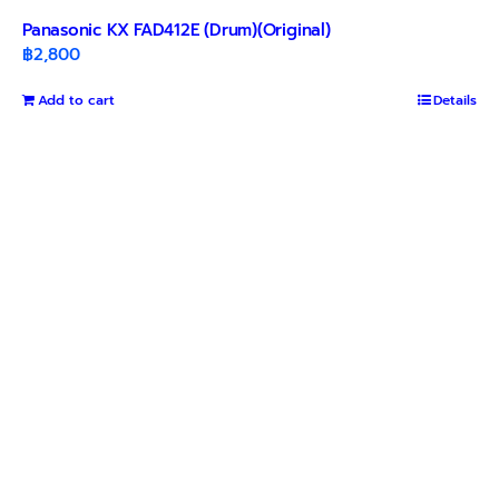
Panasonic KX FAD412E (Drum)(Original)
฿
2,800
Add to cart
Details