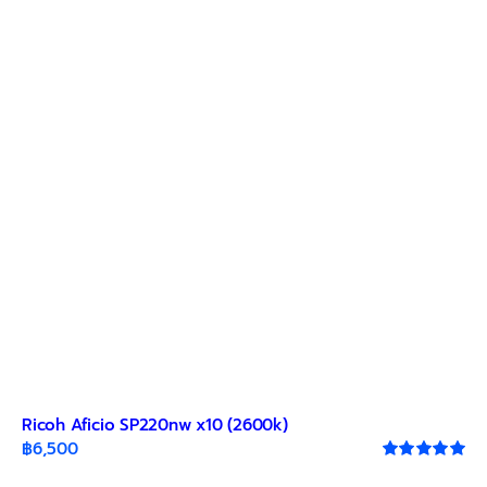
The
options
may
be
chosen
on
the
product
page
Ricoh Aficio SP220nw x10 (2600k)
฿
6,500
Rated
5.00