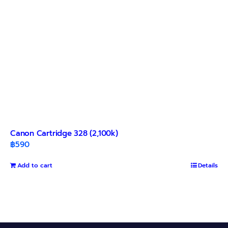
the
product
page
Canon Cartridge 328 (2,100k)
฿
590
Add to cart
Details