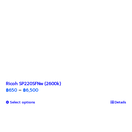
Ricoh SP220SFNw (2600k)
Price
฿
650
–
฿
6,500
range:
This
Select options
฿650
Details
product
through
has
฿6,500
multiple
variants.