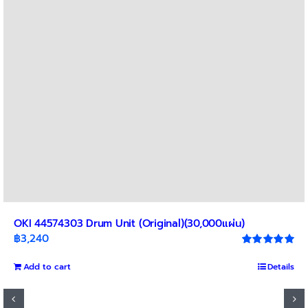
OKI 44574303 Drum Unit (Original)(30,000แผ่น)
฿
3,240
Rated
5.00
out of 5
Add to cart
Details