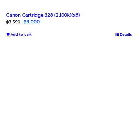
Canon Cartridge 328 (2,100k)(x6)
Original
Current
฿
3,000
฿
3,590
price
price
Add to cart
was:
is:
Details
฿3,590.
฿3,000.