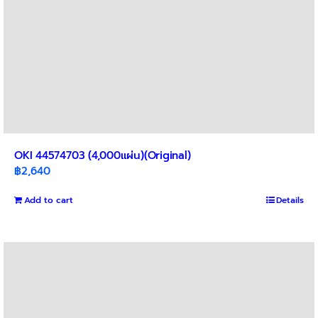
OKI 44574703 (4,000แผ่น)(Original)
฿
2,640
Add to cart
Details