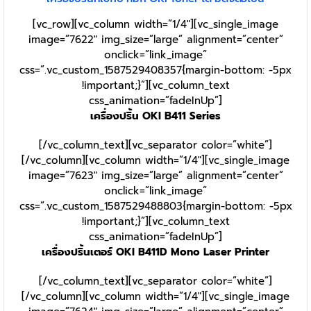
[vc_row][vc_column width=”1/4″][vc_single_image
image=”7622″ img_size=”large” alignment=”center”
onclick=”link_image”
css=”.vc_custom_1587529408357{margin-bottom: -5px
!important;}”][vc_column_text
css_animation=”fadeInUp”]
เครื่องปริ้น OKI B411 Series
[/vc_column_text][vc_separator color=”white”]
[/vc_column][vc_column width=”1/4″][vc_single_image
image=”7623″ img_size=”large” alignment=”center”
onclick=”link_image”
css=”.vc_custom_1587529488803{margin-bottom: -5px
!important;}”][vc_column_text
css_animation=”fadeInUp”]
เครื่องปริ้นเตอร์ OKI B411D Mono Laser Printer
[/vc_column_text][vc_separator color=”white”]
[/vc_column][vc_column width=”1/4″][vc_single_image