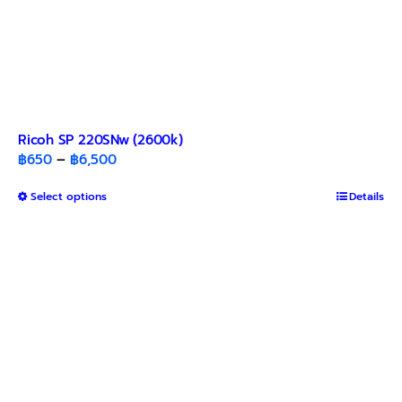
Ricoh SP 220SNw (2600k)
Price
฿
650
–
฿
6,500
range:
This
Select options
฿650
Details
product
through
has
฿6,500
multiple
variants.
The
options
may
be
chosen
on