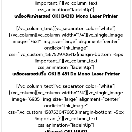
!important;}”][vc_column_text
css_animation=”fadeInUp”]
เครื่องพิมพ์เลเซอร์ OKI B431D Mono Laser Printer
[/vc_column_text][vc_separator color=”white”]
[/vc_column][vc_column width=”1/4″][vc_single_image
image=”7621″ img_size=”large” alignment=”center”
onclick=”link_image”
css=”.vc_custom_1587529706412{margin-bottom: -5px
!important;}”][vc_column_text
css_animation=”fadeInUp”]
เครื่องเลเซอร์ปริ้น OKI B 431 Dn Mono Laser Printer
[/vc_column_text][vc_separator color=”white”]
[/vc_column][vc_column width=”1/4″][vc_single_image
image=”6935″ img_size=”large” alignment=”center”
onclick=”link_image”
css=”.vc_custom_1587530476853{margin-bottom: -5px
!important;}”][vc_column_text
css_animation=”fadeInUp”]
ปริ้นเตอร์ OKI MB471