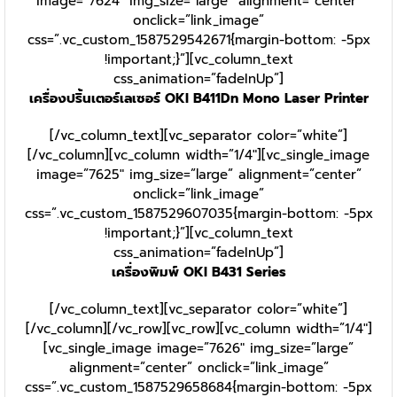
image=”7624″ img_size=”large” alignment=”center”
onclick=”link_image”
css=”.vc_custom_1587529542671{margin-bottom: -5px
!important;}”][vc_column_text
css_animation=”fadeInUp”]
เครื่องปริ้นเตอร์เลเซอร์ OKI B411Dn Mono Laser Printer
[/vc_column_text][vc_separator color=”white”]
[/vc_column][vc_column width=”1/4″][vc_single_image
image=”7625″ img_size=”large” alignment=”center”
onclick=”link_image”
css=”.vc_custom_1587529607035{margin-bottom: -5px
!important;}”][vc_column_text
css_animation=”fadeInUp”]
เครื่องพิมพ์ OKI B431 Series
[/vc_column_text][vc_separator color=”white”]
[/vc_column][/vc_row][vc_row][vc_column width=”1/4″]
[vc_single_image image=”7626″ img_size=”large”
alignment=”center” onclick=”link_image”
css=”.vc_custom_1587529658684{margin-bottom: -5px