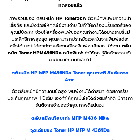
ทดสอบแล้ว
ภาพรวมของ ตลับหมึก
HP Toner56A
ตัวหมึกพิมพ์มีความน่า
เชื่อถือ และยังช่วยให้คุณใช้งานง่าย ไม่ทำให้เครื่องปริ้นเตอร์ของ
คุณมีปัญหา ช่วยให้เครื่องพิมพ์ของคุณทำงานได้อย่างราบรื่นมี
ประสิทธิภาพสูงสุด คุณสามารถประหยัดเวลาในงานพิมพ์แต่ละ
ครั้งได้เยอะไม่ต้องกังวลเรื่องเครื่องพิมพ์จะเสียขณะใช้งาน
ตลับ
หมึก Toner HPM436NDa หมึกพิมพ์
ทำให้คุณรู้สึกถึงความคุ้ม
ค่ากับค่าใช่จ่ายที่เสียไป
ตลับหมึก HP MFP M436NDa Toner
คุณภาพดี สินค้าเกรด
A+++
ตัวตลับหมึกมีความคมชัดสูง พิมพ์งานได้ดำสนิท ด้วยการรับ
ประกันคุณภาพ 1 ปีเต็ม เองทำให้คุณมั่นใจได้ถึงสินค้าที่ดี มีการกา
รันตีจากเจ้าของว่าคุณภาพดีแน่นอน
ตลับหมึกเทียบเท่า MFP M436 NDa
จุดเด่นของ Toner HP MFP M 436NDa