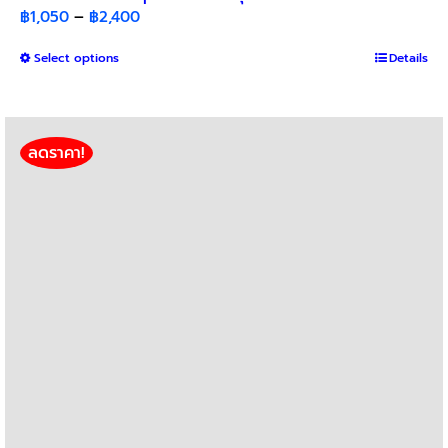
Price
฿
1,050
–
฿
2,400
range:
This
Select options
฿1,050
Details
product
through
has
฿2,400
multiple
variants.
ลดราคา!
The
options
may
be
chosen
on
the
product
page