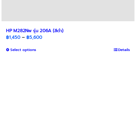
HP M282Nw รุ่น 206A (สีดำ)
Price
฿
1,450
–
฿
5,600
range:
This
Select options
฿1,450
Details
product
through
has
฿5,600
multiple
variants.
The
options
may
be
chosen
on
the
product