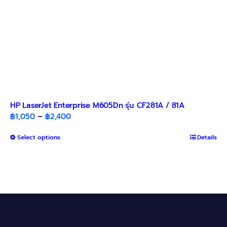
page
HP LaserJet Enterprise M605Dn รุ่น CF281A / 81A
Price
฿
1,050
–
฿
2,400
range:
This
Select options
฿1,050
Details
product
through
has
฿2,400
multiple
variants.
The
options
may
be