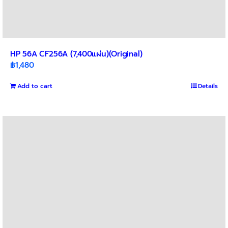
HP 56A CF256A (7,400แผ่น)(Original)
฿
1,480
Add to cart
Details