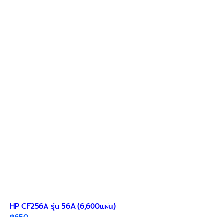
HP CF256A รุ่น 56A (6,600แผ่น)
฿
650