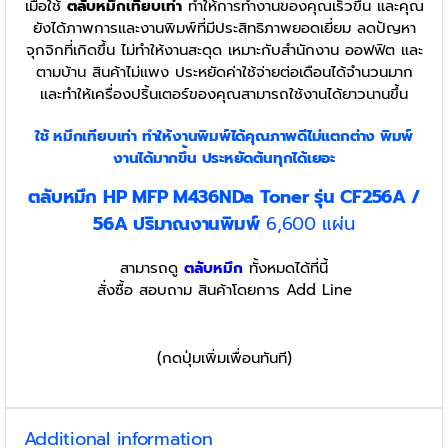
เมื่อใช้
ตลับหมึกเทียบเท่า
ทำให้การทำงานของคุณเร็วขึ้น และคุณ
ยังได้ภาพการและงานพิมพ์ที่มีประสิทธิภาพยอดเยี่ยม ลดปัญหา
จุกจิกที่เกิดขึ้น ไม่ทำให้งานสะดุด เหมาะกับสำนักงาน ออฟฟิต และ
ตามบ้าน สินค้าไม่แพง ประหยัดค่าใช้จ่ายต่อเดือนได้จำนวนมาก
และทำให้เครื่องปริ้นเตอร์ของคุณสามารถใช้งานได้ยาวนานขึ้น
ใช้ หมึกเทียบเท่า
ทำให้งานพิมพ์ได้คุณภาพดีไม่แตกต่าง พิมพ์
งานได้มากขึ้น ประหยัดต้นทุกได้เยอะ
ตลับหมึก HP MFP M436NDa Toner รุ่น CF256A /
56A ปริมาณงานพิมพ์
6,600 แผ่น
สามารถดู
ตลับหมึก
ทั้งหมดได้ที่นี้
สั่งซื้อ สอบถาม สินค้าโดยการ Add Line
(กดปุ่มเพิ่มเพื่อนทันที)
Additional information