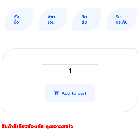
สั่ง
จ่าย
จัด
รับ
ซื้อ
เงิน
ส่ง
ประกัน
HP
MFP
M436NDa
Add to cart
รุ่น
CF256A
/
สินค้าที่เกี่ยวข้องกัน คุณอาจสนใจ
56A