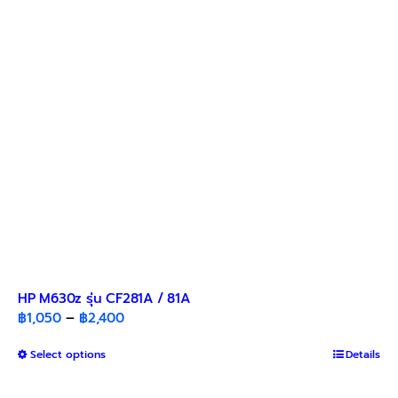
be
chosen
on
the
product
page
HP M630z รุ่น CF281A / 81A
Price
฿
1,050
–
฿
2,400
range:
This
Select options
฿1,050
Details
product
through
has
฿2,400