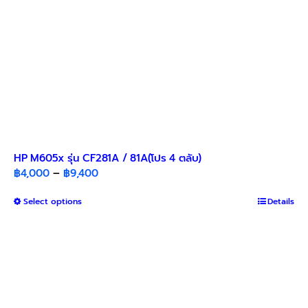
HP M605x รุ่น CF281A / 81A(โปร 4 ตลับ)​
Price
฿
4,000
–
฿
9,400
range:
This
Select options
฿4,000
Details
product
through
has
฿9,400
multiple
variants.
The
options
may