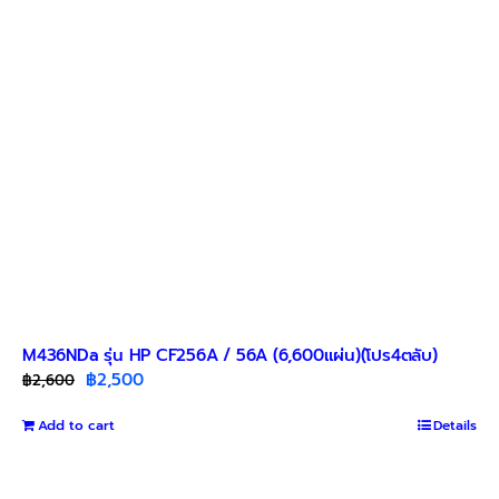
M436NDa รุ่น HP CF256A / 56A (6,600แผ่น)(โปร4ตลับ)
Original
Current
฿
2,500
฿
2,600
price
price
Add to cart
was:
is:
Details
฿2,600.
฿2,500.