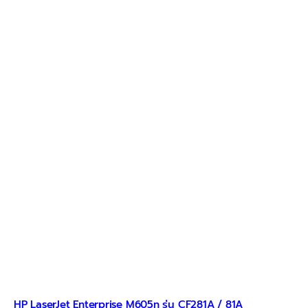
multiple
variants.
The
options
may
be
chosen
on
the
product
page
HP LaserJet Enterprise M605n รุ่น CF281A / 81A