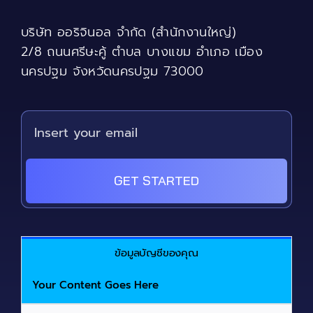
chosen
บริษัท ออริจินอล จำกัด (สำนักงานใหญ่)
on
the
2/8 ถนนศรีษะคู้ ตำบล บางแขม อำเภอ เมือง
product
นครปฐม จังหวัดนครปฐม 73000
page
GET STARTED
ข้อมูลบัญชีของคุณ
Your Content Goes Here