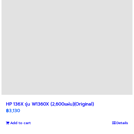
may
be
chosen
on
the
product
page
HP 136X รุ่น W1360X (2,600แผ่น)(Original)
฿
3,130
Add to cart
Details