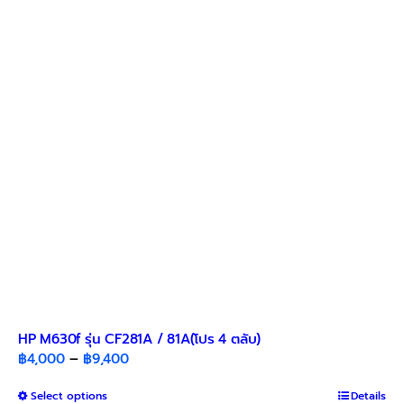
HP M630f รุ่น CF281A / 81A(โปร 4 ตลับ)
Price
฿
4,000
–
฿
9,400
range:
This
Select options
฿4,000
Details