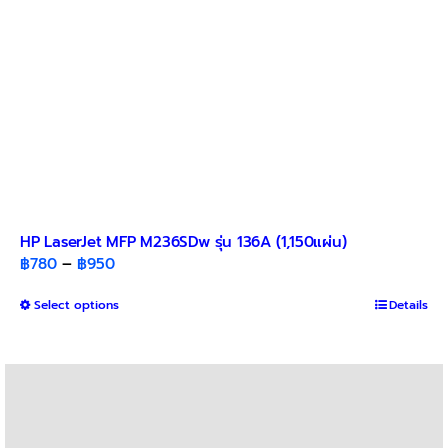
HP LaserJet MFP M236SDw รุ่น 136A (1,150แผ่น)
Price
฿
780
–
฿
950
range:
This
Select options
฿780
Details
product
through
has
฿950
multiple
variants.
The
options