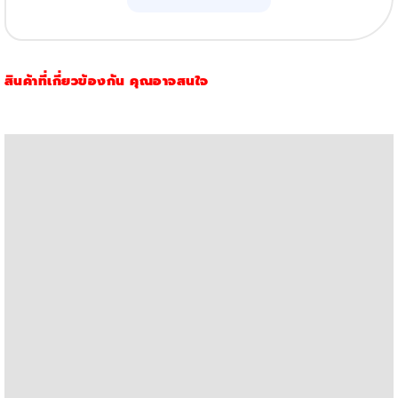
รุ่น
136A
(1,150แผ่น)
สินค้าที่เกี่ยวข้องกัน คุณอาจสนใจ
quantity