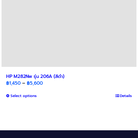
product
page
HP M282Nw รุ่น 206A (สีดำ)
Price
฿
1,450
–
฿
5,600
range:
This
Select options
฿1,450
Details
product
through
has
฿5,600
multiple
variants.
The
options