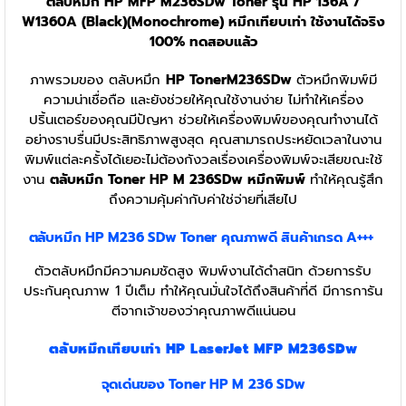
ตลับหมึก HP MFP M236SDw Toner รุ่น HP 136A /
W1360A (Black)(Monochrome) หมึกเทียบเท่า ใช้งานได้จริง
100% ทดสอบแล้ว
ภาพรวมของ ตลับหมึก
HP TonerM236SDw
ตัวหมึกพิมพ์มี
ความน่าเชื่อถือ และยังช่วยให้คุณใช้งานง่าย ไม่ทำให้เครื่อง
ปริ้นเตอร์ของคุณมีปัญหา ช่วยให้เครื่องพิมพ์ของคุณทำงานได้
อย่างราบรื่นมีประสิทธิภาพสูงสุด คุณสามารถประหยัดเวลาในงาน
พิมพ์แต่ละครั้งได้เยอะไม่ต้องกังวลเรื่องเครื่องพิมพ์จะเสียขณะใช้
งาน
ตลับหมึก Toner HP M 236SDw หมึกพิมพ์
ทำให้คุณรู้สึก
ถึงความคุ้มค่ากับค่าใช่จ่ายที่เสียไป
ตลับหมึก HP M236 SDw Toner
คุณภาพดี สินค้าเกรด A+++
ตัวตลับหมึกมีความคมชัดสูง พิมพ์งานได้ดำสนิท ด้วยการรับ
ประกันคุณภาพ 1 ปีเต็ม ทำให้คุณมั่นใจได้ถึงสินค้าที่ดี มีการการัน
ตีจากเจ้าของว่าคุณภาพดีแน่นอน
ตลับหมึกเทียบเท่า HP LaserJet MFP M236SDw
จุดเด่นของ Toner
HP M 236 SDw