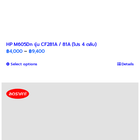
HP M605Dn รุ่น CF281A / 81A (โปร 4 ตลับ)
Price
฿
4,000
–
฿
9,400
range:
This
Select options
฿4,000
Details
product
through
has
฿9,400
multiple
variants.
ลดราคา!
The
options
may
be
chosen
on
the