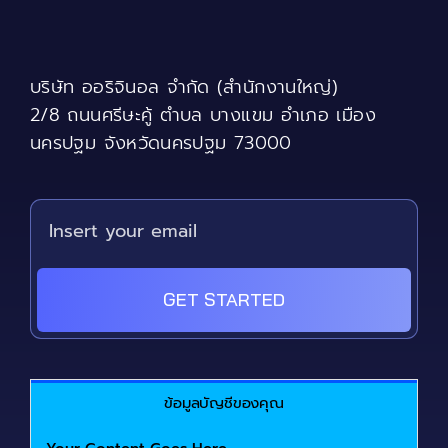
may
be
chosen
บริษัท ออริจินอล จำกัด (สำนักงานใหญ่)
on
the
2/8 ถนนศรีษะคู้ ตำบล บางแขม อำเภอ เมือง
product
นครปฐม จังหวัดนครปฐม 73000
page
GET STARTED
ข้อมูลบัญชีของคุณ