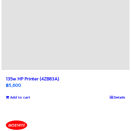
135w HP Printer (4ZB83A)
฿
5,600
Add to cart
Details
ลดราคา!