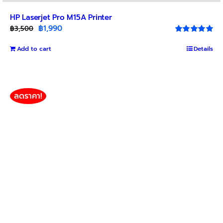
HP Laserjet Pro M15A Printer
Original
Current
฿
1,990
฿
3,500
price
price
Rated
5.00
out of 5
Add to cart
was:
is:
Details
฿3,500.
฿1,990.
ลดราคา!