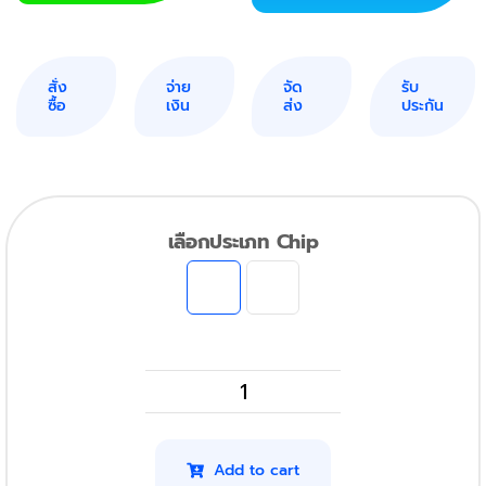
สั่ง
จ่าย
จัด
รับ
ซื้อ
เงิน
ส่ง
ประกัน
เลือกประเภท Chip
HP
MFP
M236SDw
Add to cart