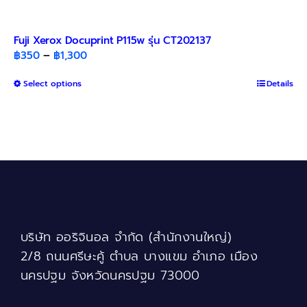
Fuji Xerox Docuprint P115w รุ่น CT202137
Price
฿
350
–
฿
1,300
range:
This
Select options
฿350
Details
product
through
has
฿1,300
multiple
variants.
The
options
may
be
chosen
บริษัท ออริจินอล จำกัด (สำนักงานใหญ่)
on
the
2/8 ถนนศรีษะคู้ ตำบล บางแขม อำเภอ เมือง
product
นครปฐม จังหวัดนครปฐม 73000
page