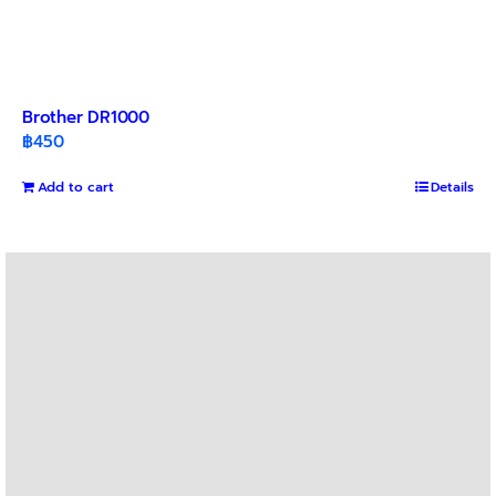
Brother DR1000
฿
450
Add to cart
Details