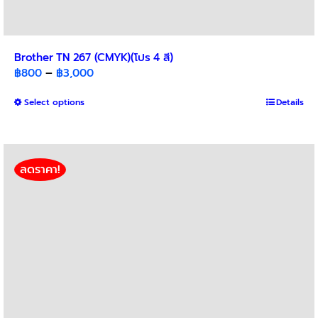
Brother TN 267 (CMYK)(โปร 4 สี)
Price
฿
800
–
฿
3,000
range:
This
Select options
฿800
Details
product
through
has
฿3,000
multiple
variants.
ลดราคา!
The
options
may
be
chosen
on
the
product
page