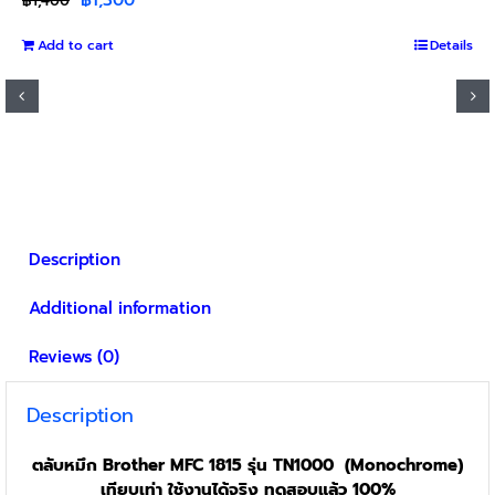
฿
1,400
price
price
Add to cart
was:
is:
Details
฿1,400.
฿1,300.
Description
Additional information
Reviews (0)
Description
ตลับหมึก Brother MFC 1815 รุ่น TN1000 (Monochrome)
เทียบเท่า ใช้งานได้จริง ทดสอบแล้ว 100%