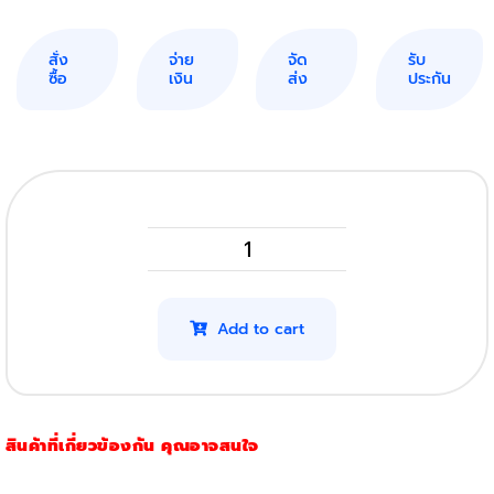
สั่ง
จ่าย
จัด
รับ
ซื้อ
เงิน
ส่ง
ประกัน
Brother
MFC
1815
Add to cart
รุ่น
TN
1000
สินค้าที่เกี่ยวข้องกัน คุณอาจสนใจ
quantity