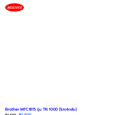
ลดราคา!
Brother MFC1815 รุ่น TN 1000 (โปร4ตลับ)
Original
Current
฿
1,300