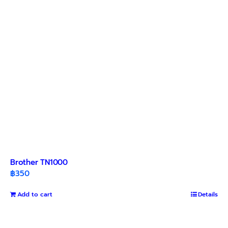
Brother TN1000
฿
350
Add to cart
Details