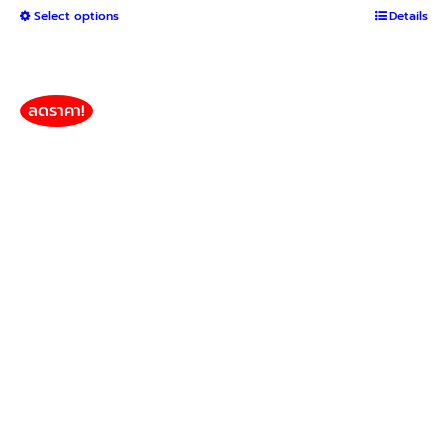
This
Select options
฿1,050
Details
product
through
has
฿2,400
multiple
variants.
ลดราคา!
The
options
may
be
chosen
on
the
product
page