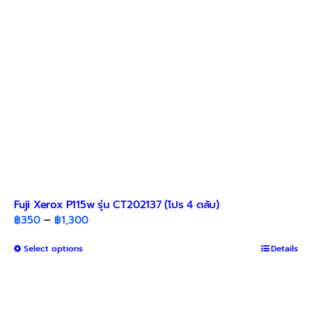
chosen
on
the
product
page
Fuji Xerox P115w รุ่น CT202137 (โปร 4 ตลับ)
Price
฿
350
–
฿
1,300
range:
This
Select options
฿350
Details
product
through
has
฿1,300
multiple
variants.