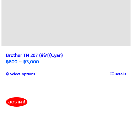
Brother TN 267 (สีฟ้า)(Cyan)
Price
฿
800
–
฿
3,000
range:
This
Select options
฿800
Details
product
through
has
฿3,000
multiple
variants.
ลดราคา!
The
options
may
be