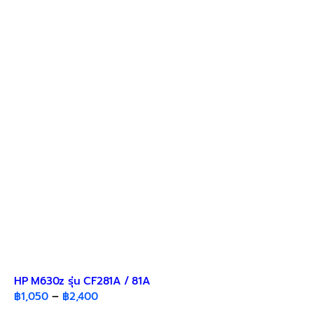
The
options
may
be
chosen
on
the
product
page
HP M630z รุ่น CF281A / 81A
Price
฿
1,050
–
฿
2,400
range: